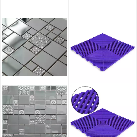
BURNOUT
Mosaikfliesen MosaikFliese
Iris
9,90 €
(110,00 €/ 1 qm)
in 5-6 Werktagen bei dir