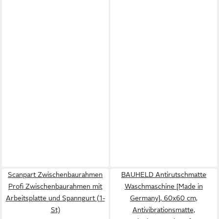
210 / 8718868949547 / B210 /
E3CFT210 / MCFE43 / Type
210 / 902980152 /
9029793719 / 90298
Scanpart Zwischenbaurahmen
BAUHELD Antirutschmatte
Profi Zwischenbaurahmen mit
Waschmaschine [Made in
Arbeitsplatte und Spanngurt (1-
Germany], 60x60 cm,
St)
Antivibrationsmatte,