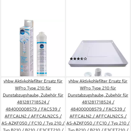
UNIVERSAL
VIOKS
Wasserhahnfilter USC100
Waschmaschinenuntergestell
Universal Kühlschrank-
Bodenwanne Wanne
Wasserfilter, Zubehör für
Auffangbehälter 665 x 665
Side-by-Side Kühlschränke,
mm, für Waschmaschine
(3)
19,95 €
Whirlpool, Samsung, LG,
Spülmaschine
48,74 €
lieferbar - in 2-3 Werktagen bei dir
Bosch, Beko, Reduziert Chlor,
lieferbar - in 4-5 Werktagen bei dir
Geruch & Verunreinigungen.
vhbw Aktivkohlefilter Ersatz für
Für viele Geräte.
vhbw Aktivkohlefilter Ersatz für
WPro Type 210 für
WPro Type 210 für
Dunstabzugshaube, Zubehör für
Dunstabzugshaube, Zubehör für
481281718524 /
481281718524 /
484000008579 / FAC539 /
484000008579 / FAC539 /
AFFCALN2 / AFFCALN2CS /
AFFCALN2 / AFFCALN2CS /
AS-AZKF050 / FC10 / Typ 210 /
AS-AZKF050 / FC10 / Typ 210 /
Typ B210 / B210 / E3CFT210 /
Typ B210 / B210 / E3CFT210 /