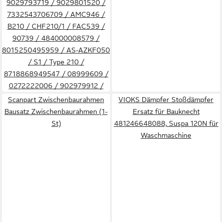
9029793719 / 9029801520 /
7332543706709 / AMC946 /
B210 / CHF210/1 / FAC539 /
90739 / 484000008579 /
8015250495959 / AS-AZKF050
/ S1 / Type 210 /
8718868949547 / 08999609 /
0272222006 / 902979912 /
2330416005 / 9029793719 /
Scanpart Zwischenbaurahmen
VIOKS Dämpfer Stoßdämpfer
50166036009 / 50166075007 /
Bausatz Zwischenbaurahmen (1-
Ersatz für Bauknecht
50202077009 / 50210346008
St)
481246648088, Suspa 120N für
/ 50261174002 / 50261712009
Waschmaschine
/ 50272382008 / 50273761002
/ 50274491005 /
311010716000 /
4210003936003 /
7332543706709 / B210 /
DST50274626006 / E3CFT210
/ Type 210 / AS-AZKF050 / Typ