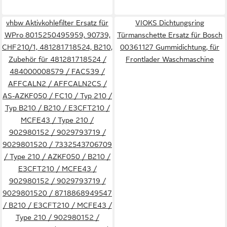
vhbw Aktivkohlefilter Ersatz für
VIOKS Dichtungsring
WPro 8015250495959, 90739,
Türmanschette Ersatz für Bosch
CHF210/1, 481281718524, B210,
00361127 Gummidichtung, für
Zubehör für 481281718524 /
Frontlader Waschmaschine
484000008579 / FAC539 /
AFFCALN2 / AFFCALN2CS /
AS-AZKF050 / FC10 / Typ 210 /
Typ B210 / B210 / E3CFT210 /
MCFE43 / Type 210 /
902980152 / 9029793719 /
9029801520 / 7332543706709
/ Type 210 / AZKF050 / B210 /
E3CFT210 / MCFE43 /
902980152 / 9029793719 /
9029801520 / 8718868949547
/ B210 / E3CFT210 / MCFE43 /
Type 210 / 902980152 /