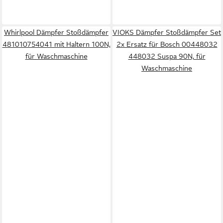
Whirlpool Dämpfer Stoßdämpfer
VIOKS Dämpfer Stoßdämpfer Set
481010754041 mit Haltern 100N,
2x Ersatz für Bosch 00448032
für Waschmaschine
448032 Suspa 90N, für
Waschmaschine