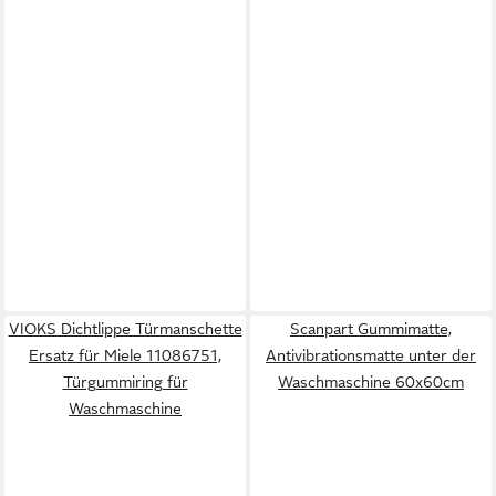
210 / 902980152 /
9029793719 / 9029801520 /
7332543706709
VIOKS Dichtlippe Türmanschette
Scanpart Gummimatte,
Ersatz für Miele 11086751,
Antivibrationsmatte unter der
Türgummiring für
Waschmaschine 60x60cm
Waschmaschine