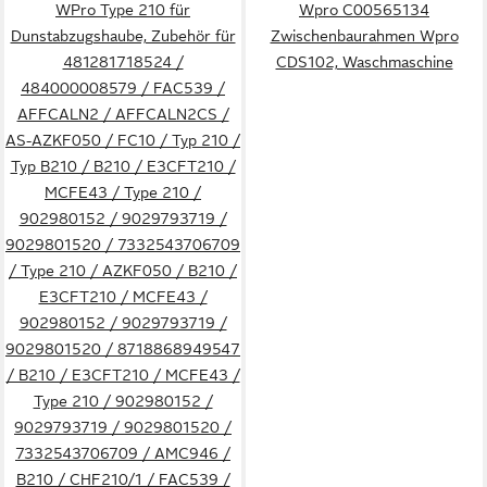
50166036009 / 50166075007 /
50166036009 / 50166075007 /
WPro Type 210 für
Wpro C00565134
50202077009 / 50210346008
50202077009 / 50210346008
Dunstabzugshaube, Zubehör für
Zwischenbaurahmen Wpro
/ 50261174002 / 50261712009
/ 50261174002 / 50261712009
481281718524 /
CDS102, Waschmaschine
/ 50272382008 / 50273761002
/ 50272382008 / 50273761002
484000008579 / FAC539 /
/ 50274491005 /
/ 50274491005 /
AFFCALN2 / AFFCALN2CS /
311010716000 /
311010716000 /
AS-AZKF050 / FC10 / Typ 210 /
4210003936003 /
4210003936003 /
Typ B210 / B210 / E3CFT210 /
7332543706709 / B210 /
7332543706709 / B210 /
MCFE43 / Type 210 /
DST50274626006 / E3CFT210
DST50274626006 / E3CFT210
902980152 / 9029793719 /
/ Type 210 / AS-AZKF050 / Typ
/ Type 210 / AS-AZKF050 / Typ
9029801520 / 7332543706709
210 / 8718868949547 / B210 /
210 / 8718868949547 / B210 /
/ Type 210 / AZKF050 / B210 /
E3CFT210 / MCFE43 / Type
E3CFT210 / MCFE43 / Type
E3CFT210 / MCFE43 /
210 / 902980152 /
210 / 902980152 /
902980152 / 9029793719 /
9029793719 / 9029801520 /
9029793719 / 9029801520 /
9029801520 / 8718868949547
7332543706709
7332543706709
/ B210 / E3CFT210 / MCFE43 /
Type 210 / 902980152 /
9029793719 / 9029801520 /
7332543706709 / AMC946 /
B210 / CHF210/1 / FAC539 /