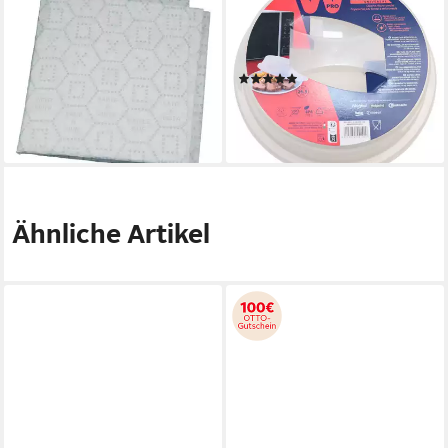
Fettfilter Fettfiltermatte
Abdeckhaube
484000008526
Mikrowellenhaube
970x470mm, universal für
484000008434
(1)
Dunstabzugshaube
14,71 €
13,59 €
lieferbar - in 4-5 Werktagen bei dir
lieferbar - in 9-11 Werktagen bei
dir
Ähnliche Artikel