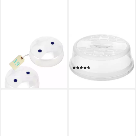
GARPET
ROTHO
Mikrowellenbehälter 2er Set
Mikrowellenbehälter Rotho
Mikrowellenhaube 27 cm
Mikrowellenabdeckhaube
Mikrowellen Abdeckung
Basic 26,5 cm, Kunststoff
(8)
Deckel Cover
ab 3,99 €
10,29 €
lieferbar - in 4-5 Werktagen bei dir
lieferbar - in 4-5 Werktagen bei dir