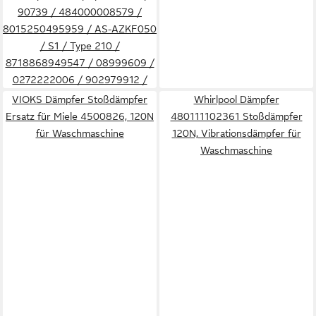
90739 / 484000008579 /
8015250495959 / AS-AZKF050
/ S1 / Type 210 /
8718868949547 / 08999609 /
0272222006 / 902979912 /
2330416005 / 9029793719 /
VIOKS Dämpfer Stoßdämpfer
Whirlpool Dämpfer
50166036009 / 50166075007 /
Ersatz für Miele 4500826, 120N
480111102361 Stoßdämpfer
50202077009 / 50210346008
für Waschmaschine
120N, Vibrationsdämpfer für
/ 50261174002 / 50261712009
Waschmaschine
/ 50272382008 / 50273761002
/ 50274491005 /
311010716000 /
4210003936003 /
7332543706709 / B210 /
DST50274626006 / E3CFT210
/ Type 210 / AS-AZKF050 / Typ
210 / 8718868949547 / B210 /
E3CFT210 / MCFE43 / Type