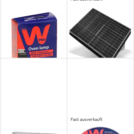
WPRO
WPRO
Montagezubehör Backofen
Aktivkohlefilter Kohlefilter
W-PRO 488000863215
Whirlpool 484000008693,
C00863215 Backofenlampe...
für Dunstabzugshaube
27,29 €
D E F I NL G für Einbau-
lieferbar - in 4-5 Werktagen bei dir
17,98 €
lieferbar - in 4-5 Werktagen bei dir
Fast ausverkauft
WPRO
WPRO