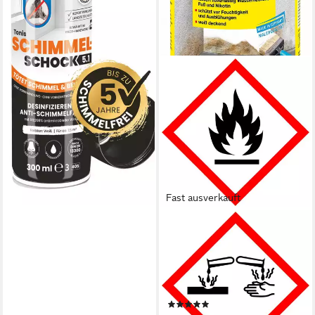
lieferbar - in 2-3 Werktagen bei dir
Fast ausverkauft
DECOTRIC®
Isoliergrundierung
Isolierfarbe Feuchtblocker
Schutz vor Feuchtigkeit
zementhaltig, 750 ml, Weiß
(7)
deckend