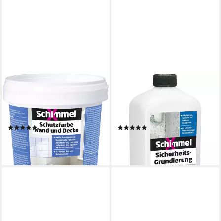
SCHIMMEL X
SCHIMMEL X
Schimmel-X Schutzfarbe
Wandgrundierung Schimmel
Wand und Decke 750 ml weiß
X Sicherheits-Grundierung 1
Schimmelentferner
L
(1)
(2)
10,44 €
10,64 €
(13,92 €/ 1 l)
lieferbar - in 3-4 Werktagen bei dir
lieferbar - in 3-4 Werktagen bei dir