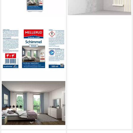
MELLERUD
Schimmel Schutz 0,5 l
Schimmelentferner
(1)
17,44 €
(34,88 €/ 1 l)
leider ausverkauft