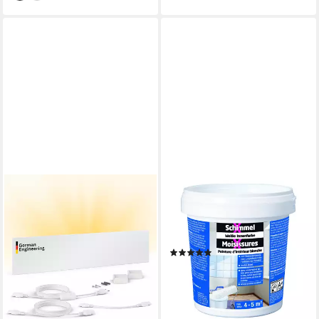
BAUFAN®
Wandfarbe SchimmelX Weiße
Innenfarbe lösungsmittelfrei
750ml Anti Pilzbefall
(2)
7,85 €
(10,47 €/ 1 l)
lieferbar - in 6-7 Werktagen bei dir