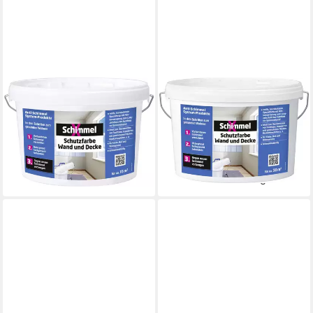
SCHIMMEL X
SCHIMMEL X
Schimmel-X Schutzfarbe
Schimmel-X Schutzfarbe
Wand und Decke 2,5 L weiß
Wand und Decke 5 L weiß
Schimmelentferner
Schimmelentferner
22,09 €
37,29 €
(8,84 €/ 1 l)
(7,46 €/ 1 l)
lieferbar - in 3-4 Werktagen bei dir
lieferbar - in 3-4 Werktagen bei dir