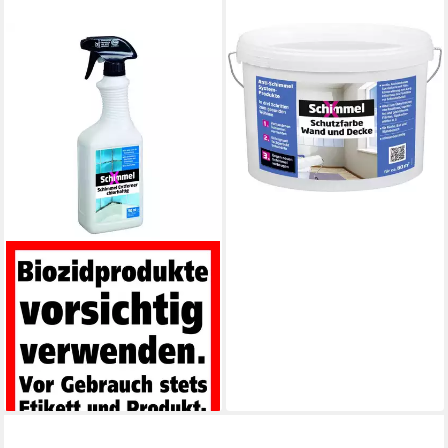
SCHIMMEL X
Schimmel-X Schutzfarbe
Wand und Decke 10 L weiß
Schimmelentferner
69,29 €
(6,93 €/ 1 l)
lieferbar - in 3-4 Werktagen bei dir
SCHIMMEL X
Schimmel X
Schimmelentferner chlorhaltig
750 ml Schimmelentferner
10,84 €
(14,45 €/ 1 l)
lieferbar - in 3-4 Werktagen bei dir