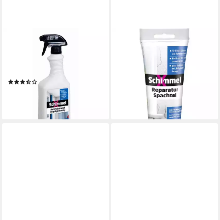
SCHIMMEL X
SCHIMMEL X
Schimmel X Anti-Schimmel
Spachtelmasse Schimmel X
Imprägnierung 750 ml
Reparatur- und
Schimmelentferner
Feuchtraumspachtel 400 g
(3)
6,54 €
11,74 €
(16,35 €/ 1 kg)
(15,65 €/ 1 l)
lieferbar - in 3-4 Werktagen bei dir
lieferbar - in 3-4 Werktagen bei dir