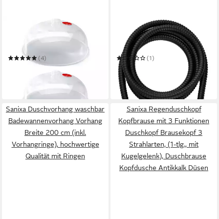
SANIXA
SANIXA
Mikrowellenbehälter
Brauseschlauch Qualitäts
Mikrowellenabdeckhaube
Duschschlauch Edelstahl
Mikrowellenhaube
schwarz 200 cm
(4)
(1)
transparent
13,99 €
12,90 €
UVP
24,90 €
in 4-5 Werktagen bei dir
-48%
in 4-5 Werktagen bei dir
Sanixa Duschvorhang waschbar
Sanixa Regenduschkopf
Badewannenvorhang Vorhang
Kopfbrause mit 3 Funktionen
Breite 200 cm (inkl.
Duschkopf Brausekopf 3
Vorhangringe), hochwertige
Strahlarten, (1-tlg., mit
Qualität mit Ringen
Kugelgelenk), Duschbrause
Kopfdusche Antikkalk Düsen