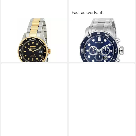
Fast ausverkauft
INVICTA
INVICTA
Luxusuhr Pro Diver Quartz
Luxusuhr Pro Diver SCUBA
8934
Quarz-Chronograph 0070
172,87 €
224,19 €
lieferbar - in 8-10 Werktagen bei
lieferbar - in 8-10 Werktagen bei
dir
dir