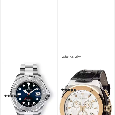
Sehr beliebt
GIGANDET
YVES CAMANI
Automatikuhr OCEAN KING,
Quarzuhr QUENTIN,
Made in Germany, Saphirglas,
Stoppuhr, separater Sekunde,
Edelstahl-Inlay, Swiss
Datum, 5 ATM
(110)
SuperLuminova
179,00 €
419,00 €
(5)
449,00 €
-57%
lieferbar - in 2-3 Werktagen bei dir
lieferbar - in 8-10 Werktagen bei
dir