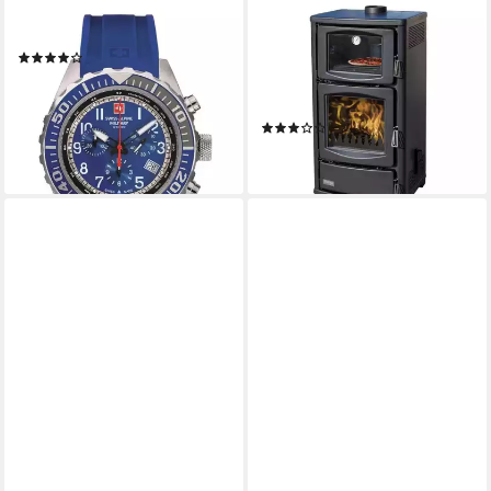
SWISS ALPINE MILITARY
TEBA THERM
Quarzuhr Chrono
Kaminofen Kaminofen mit
(1)
Backfach Teba TS 16
179,00 €
UVP
499,00 €
Mehrfachbelegung Holzofen
-64%
Produktdatenblatt
lieferbar - in 3-4 Werktagen bei dir
(1)
1.249,00 €
lieferbar in 2 Wochen