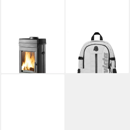
INVICTA
INVICTA
Gussofen CHATEL, 8 kW,
Schulrucksack ACT PLUS
Zeitbrand
LED
Produktdatenblatt
99,95 €
898,00 €
lieferbar - in 6-7 Werktagen bei dir
lieferbar - in 4-5 Werktagen bei dir