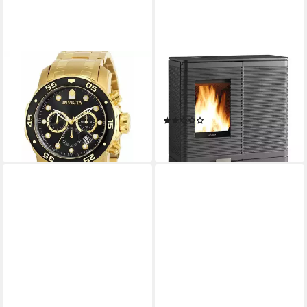
INVICTA
INVICTA
Luxusuhr Pro Diver - SCUBA
Gussofen Akimix Gussofen, 7
0072 Herrenuhr - 48mm
kW, Zeitbrand
227,13 €
Produktdatenblatt
(1)
lieferbar - in 8-10 Werktagen bei
2.099,00 €
dir
lieferbar - in 4-5 Werktagen bei dir