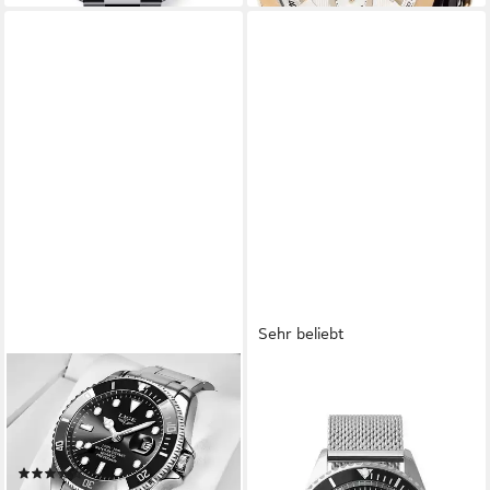
Sehr beliebt
LIGE
YVES CAMANI
Quarzuhr Luxus Armband Uhr
Quarzuhr ANWEN B,
Herren Damen Wasserdicht
drehbarer Lünette,
Sport Taucher
Datumsanzeige mit Lupe, 5
(19)
ATM