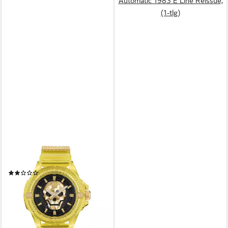
Automatic 1983 E Line Reissue,
(1-tlg)
PHILIPP PLEIN
Quarzuhr PWWAA0123
(1)
ab 199,00 €
UVP
340,00 €
-41%
lieferbar - in 3-4 Werktagen bei dir