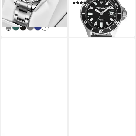
49,99 €
UVP
99,99 €
(24)
89,00 €
-50%
419,00 €
lieferbar - in 8-10 Werktagen bei
-79%
dir
lieferbar - in 8-10 Werktagen bei
dir
+2