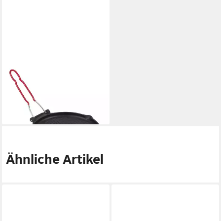
INVICTA
Grillpfanne Grillpfanne GRIL
ROND, Gusseisen
ab 39,27 €
lieferbar - in 2-3 Werktagen bei dir
Ähnliche Artikel