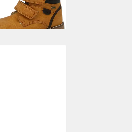
1,81 €
UVP
45,99 €
%