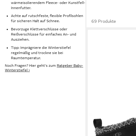
wärmeisolierendem Fleece- oder Kunstfell-
Innenfutter.
Achte auf rutschfeste, flexible Profilsohlen
69 Produkte
für sicheren Halt auf Schnee.
Bevorzuge Klettverschlüsse oder
Reißverschlüsse für einfaches An- und
Ausziehen.
Tipp: Imprägniere die Winterstiefel
regelmäßig und trockne sie bei
Raumtemperatur.
Noch Fragen? Hier geht's zum
Ratgeber Baby-
Winterstiefel ›
UGG
Baby Tasman Win
Klettverschluss
39,95 €
UVP
69,95 €