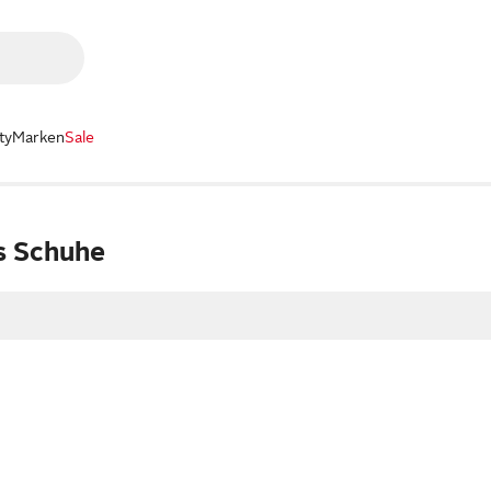
ty
Marken
Sale
s Schuhe