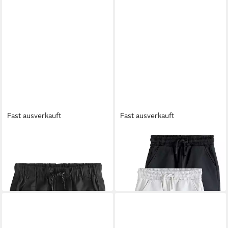
Fast ausverkauft
Fast ausverkauft
NEXT
Shorts Schlupfshorts
NEXT
Shorts Jerseyshorts im
(1-tlg)
3er-Pack (3-tlg)
ab 9,00 €
ab 20,00 €
+4