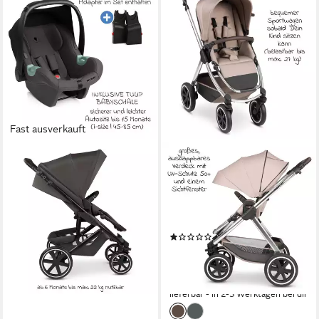
Fast ausverkauft
ABC DESIGN
ABC DESIGN
Kombi-Kinderwagen Sierra -
Kinder-Buggy Samba - Pure
Nut, 3in1 Kinderwagen Buggy
Edition - Grain, Sportwagen
Set mit Babywanne,
mit Sportsitz, Liegeposition,
Babyschale Tulip & Sportsitz
höhenverstellbarer Schieber
(1)
599,90 €
549,00 €
UVP
649,90 €
17,42 €
mtl. in 48 Raten
lieferbar - in 2-3 Werktagen bei dir
15,94 €
mtl. in 48 Raten
-16%
lieferbar - in 2-3 Werktagen bei dir