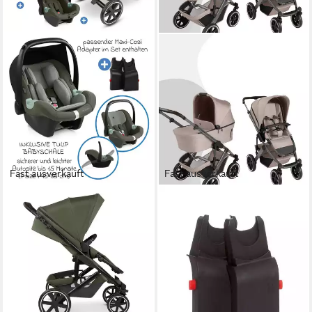
Fast ausverkauft
Fast ausverkauft
ABC DESIGN
ABC DESIGN
Kombi-Kinderwagen Sierra
Kombi-Kinderwagen Salsa 5
Set - Pea, 4in1 Kinderwagen
Air i3in1 Aktion inkl. Tulip
mit Babywanne, Babyschale,
Babyschale und Adapter
999,90 €
Isofix Base & Sportsitz
UVP
1.198,90 €
29,03 €
mtl. in 48 Raten
839,90 €
-17%
24,38 €
mtl. in 48 Raten
lieferbar - in 2-3 Werktagen bei dir
lieferbar - in 2-3 Werktagen bei dir