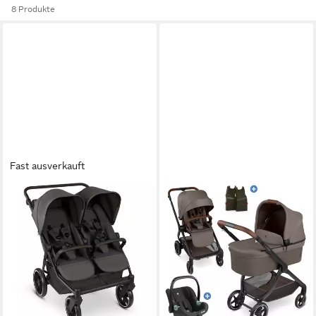
8 Produkte
Fast ausverkauft
ABC DESIGN
Geschwisterwagen Bayamo -
Nut, Geschwisterkinderwagen
Zwillingskinderwagen mit
Liegeposition
599,90 €
17,42 €
mtl. in 48 Raten
lieferbar - in 2-3 Werktagen bei dir