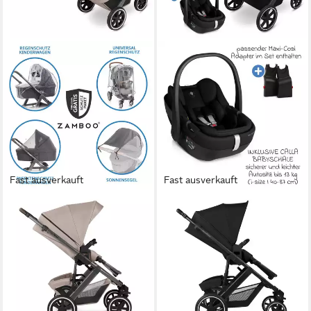
Fast ausverkauft
Fast ausverkauft
ABC DESIGN
ABC DESIGN
Kombi-Kinderwagen Salsa 5
Kombi-Kinderwagen Salsa
Air - Camel, 2in1 Kinderwagen
Core - Ink, 3in1 Kinderwagen
Buggy Set inkl. Babywanne,
Buggy Set mit Babywanne,
Sportsitz & Zubehör
Babyschale Calla & Sportsitz
899,00 €
799,90 €
UVP
954,86 €
26,10 €
mtl. in 48 Raten
23,22 €
mtl. in 48 Raten
lieferbar - in 2-3 Werktagen bei dir