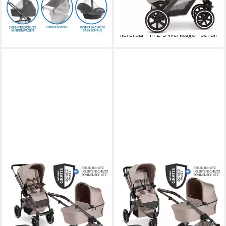
999,90 €
UVP
1.198,00 €
24,97 €
mtl. in 48 Raten
29,03 €
mtl. in 48 Raten
-30%
-17%
lieferbar - in 2-3 Werktagen bei dir
lieferbar - in 2-3 Werktagen bei dir