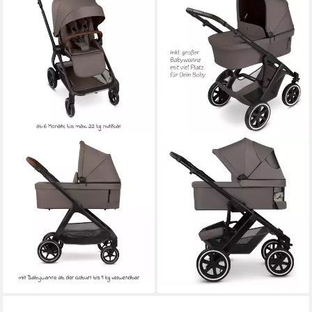
ABC DESIGN
ABC DESIGN
Kombi-Kinderwagen City Life
Kombi-Kinderwagen ABC
- Nature, 2in1 Kinderwagen
Design Kinderwagen-Set
Buggy Set mit Babywanne &
Salsa 5 Air 12 teilig Marron,
Sportsitz bis 22 kg
(Set, 12-tlg), Komplettset
ab 749,00 €
1.099,90 €
21,75 €
mtl. in 48 Raten
31,93 €
mtl. in 48 Raten
lieferbar - in 2-3 Werktagen bei dir
lieferbar - in 2-3 Werktagen bei dir