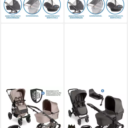
29,00 €
mtl. in 48 Raten
27,14 €
mtl. in 48 Raten
-18%
-2%
lieferbar - in 2-3 Werktagen bei dir
lieferbar - in 2-3 Werktagen bei dir