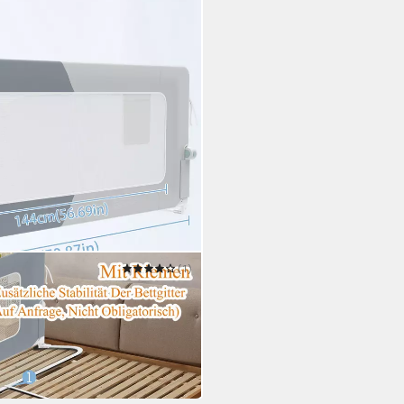
(1)
chutz Bettgitter
hutzgitter