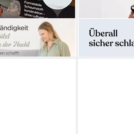
EHRENKIND
allschutz Bett für Kinder –
Bettschutzgitter Rausfall
ab 59,90 €
nbett
69,90 €
-14%
in 3-4 Werktagen bei dir