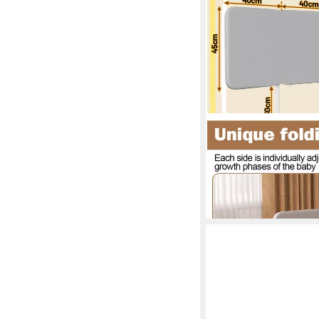
CLANMACY
Bettschutzgitter Bett
Höhenverstellbar Tas
ab 27,99 €
UVP
50,99 €
-45%
in 6-7 Werktagen bei dir