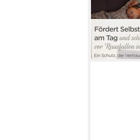
LUNOVA
Bettschutzgitter Rausf
Boxspringbett & Elter
ab 42,95 €
in 2-3 Werktagen bei dir