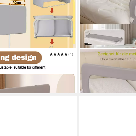
(1)
CAVEEN
schutzgitter 120cm Grau Faltbar
Bettschutzgitter
35,99 €
che
UVP
50,00 €
-28%
in 4-5 Werktagen bei dir