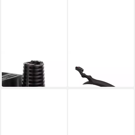
ZEFAL
ZEFAL
Halterungszubehör Deflector
Schutzblech
ab 22,77 €
Fm60
in 6-7 Werktagen bei dir
ab 15,99 €
in 7-9 Werktagen bei dir