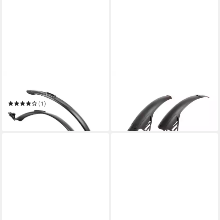
ZEFAL
ZEFAL
Schutzblech
Schutzblech
33,89 €
(1)
in 4-5 Werktagen bei dir
ab 16,29 €
in 6-7 Werktagen bei dir