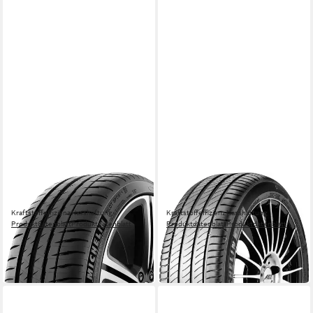
MICHELIN
MICHELIN
Sommerreifen MICHELIN
Sommerreifen MICHELIN
Kraftstoffeffizienz
Nasshaftung
Kraftstoffeffizienz
Nasshaftung
Produktdatenblatt
Produktdatenblatt
Produktdatenblatt
Produktdatenblatt
254,99 €
139,99 €
UVP
266,99 €
in 4-5 Werktagen bei dir
-4%
in 4-5 Werktagen bei dir