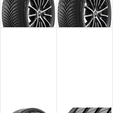
Kraftstoffeffizienz
Nasshaftung
-6%
Produktdatenblatt
Produktdatenblatt
ab 339,00 €
UVP
356,99 €
in 4-5 Werktagen bei dir
-5%
in 4-5 Werktagen bei dir
MICHELIN
MICHELIN