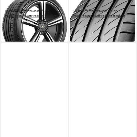
Sommerreifen MICHELIN
Sommerreifen Pilot Sport 4
Kraftstoffeffizienz
Nasshaftung
Kraftstoffeffizienz
Nasshaftung
Produktdatenblatt
Produktdatenblatt
Produktdatenblatt
Produktdatenblatt
ab 274,99 €
329,00 €
UVP
288,99 €
UVP
347,99 €
-5%
-5%
in 4-5 Werktagen bei dir
in 4-5 Werktagen bei dir