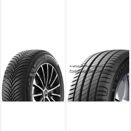
MICHELIN
MICHELIN
Ganzjahresreifen
Sommerreifen MICHELIN
Kraftstoffeffizienz
Nasshaftung
CROSSCLIMATE 2
Produktdatenblatt
Produktdatenblatt
Kraftstoffeffizienz
Nasshaftung
ab 162,99 €
Produktdatenblatt
Produktdatenblatt
in 4-5 Werktagen bei dir
339,00 €
UVP
359,99 €
-6%
in 4-5 Werktagen bei dir