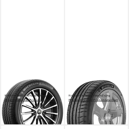
MICHELIN
MICHELIN
Sommerreifen MICHELIN
Sommerreifen MICHELIN
Kraftstoffeffizienz
Nasshaftung
Kraftstoffeffizienz
Nasshaftung
Produktdatenblatt
Produktdatenblatt
Produktdatenblatt
Produktdatenblatt
ab 239,99 €
ab 274,99 €
UVP
252,99 €
UVP
287,99 €
-5%
-5%
in 4-5 Werktagen bei dir
in 4-5 Werktagen bei dir