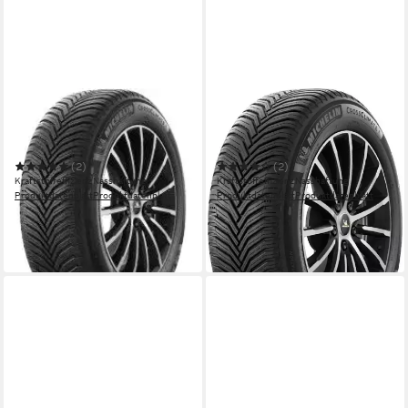
MICHELIN
MICHELIN
Ganzjahresreifen Cross
Ganzjahresreifen
Climate 2 XL VOL
CROSSCLIMATE 2 XL
(2)
(2)
Kraftstoffeffizienz
Nasshaftung
Kraftstoffeffizienz
Nasshaftung
Produktdatenblatt
Produktdatenblatt
Produktdatenblatt
Produktdatenblatt
299,99 €
ab 339,00 €
UVP
319,99 €
UVP
356,99 €
-6%
-5%
in 4-5 Werktagen bei dir
in 4-5 Werktagen bei dir