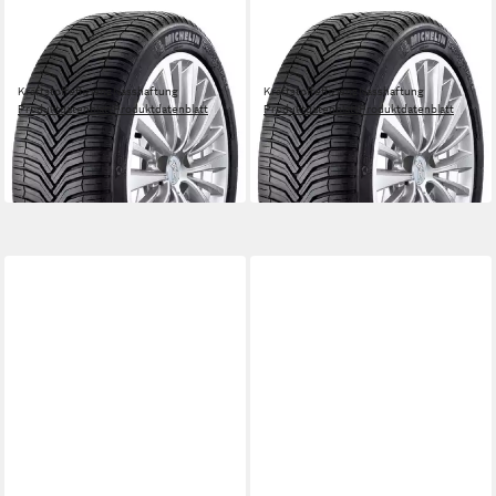
MICHELIN
MICHELIN
Ganzjahresreifen Cross
Ganzjahresreifen Cross
Climate
Climate SUV XL FSL
Kraftstoffeffizienz
Nasshaftung
Kraftstoffeffizienz
Nasshaftung
Produktdatenblatt
Produktdatenblatt
Produktdatenblatt
Produktdatenblatt
359,00 €
309,00 €
UVP
380,99 €
UVP
331,99 €
-6%
-7%
in 4-5 Werktagen bei dir
in 4-5 Werktagen bei dir