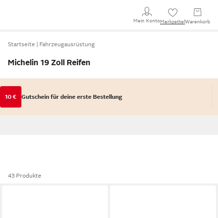
Mein Konto
Merkzettel
Warenkorb
Startseite
Fahrzeugausrüstung
Michelin 19 Zoll Reifen
10 €
Gutschein für deine erste Bestellung
43 Produkte