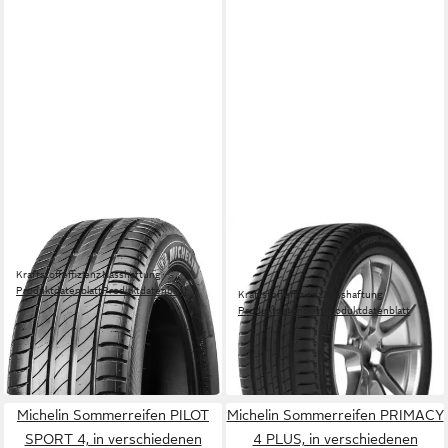
MICHELIN
MICHELIN
Sommerreifen E PRIMACY
Sommerreifen LATITUDE
Kraftstoffeffizienz
Nasshaftung
SPORT 3
Produktdatenblatt
Produktdatenblatt
Kraftstoffeffizienz
Nasshaftung
ab 274,99 €
UVP
288,99 €
Produktdatenblatt
Produktdatenblatt
ab 284,99 €
UVP
300,99 €
-5%
-5%
in 4-5 Werktagen bei dir
in 4-5 Werktagen bei dir
Michelin Sommerreifen PILOT
Michelin Sommerreifen PRIMACY
SPORT 4, in verschiedenen
4 PLUS, in verschiedenen