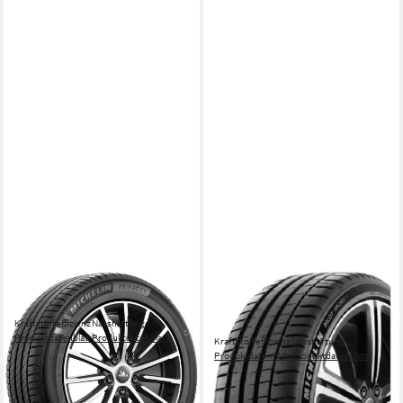
MICHELIN
MICHELIN
Sommerreifen MICHELIN
Sommerreifen PILOT SPORT
Kraftstoffeffizienz
Nasshaftung
5
Produktdatenblatt
Produktdatenblatt
Kraftstoffeffizienz
Nasshaftung
ab 279,99 €
UVP
291,99 €
Produktdatenblatt
Produktdatenblatt
ab 359,00 €
UVP
384,99 €
-4%
-7%
in 4-5 Werktagen bei dir