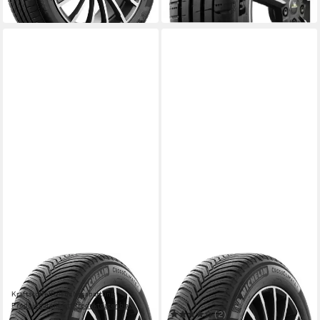
in 4-5 Werktagen bei dir
MICHELIN
MICHELIN
Ganzjahresreifen MICHELIN
Ganzjahresreifen
Kraftstoffeffizienz
Nasshaftung
CROSSCLIMATE 2 XL
Produktdatenblatt
Produktdatenblatt
(2)
ab 279,99 €
UVP
297,99 €