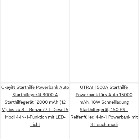
CkeyiN Starthilfe Powerbank Auto
UTRAI 1500A Starthilfe
Starthilfegerät 3000 A
Powerbank fürs Auto 15000
Starthilfegerät 12000 mAh (12
mAh, 18W Schnellladung
V), bis zu 8 L Benzin/7 L Diesel 5
Starthilfegerät, 150 PSI-
Modi 4-IN-1-Funktion mit LED-
Reifenfüller, 4-in-1 Powerbank mit
Licht
3 Leuchtmodi