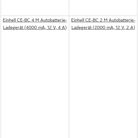
Einhell CE-BC 4 M Autobatterie-
Einhell CE-BC 2 M Autobatterie-
Ladegerät (4000 mA, 12 V, 4 A)
Ladegerät (2000 mA, 12 V, 2 A)