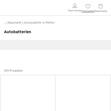
Mein Konto
Merkzettel
Warenkorb
…
Baumarkt
Autozubehör & Reifen
Autobatterien
370 Produkte