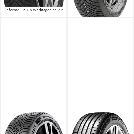
ab 74,99 €
112,99 €
lieferbar - in 4-5 Werktagen bei dir
lieferbar - in 4-5 Werktagen bei dir
CONTINENTAL
HANKOOK
CONTINENTAL
Hankook Sommerreifen
Ganzjahresreifen
HANKOOK