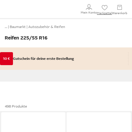
Mein Konto
Merkzettel
Warenkorb
…
Baumarkt
Autozubehör & Reifen
Reifen 225/55 R16
10 €
Gutschein für deine erste Bestellung
498 Produkte