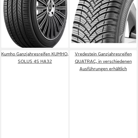
ab 279,99 €
UVP
300,99 €
Kraftstoffeffizienz
Produktdatenblatt
-7%
Nasshaftung
lieferbar - in 6-8 Werktagen bei dir
Produktdatenblatt
189,99 €
UVP
200,99 €
-5%
lieferbar - in 4-5 Werktagen bei dir
Kumho Ganzjahresreifen KUMHO,
Vredestein Ganzjahresreifen
SOLUS 4S HA32
QUATRAC, in verschiedenen
Ausführungen erhältlich