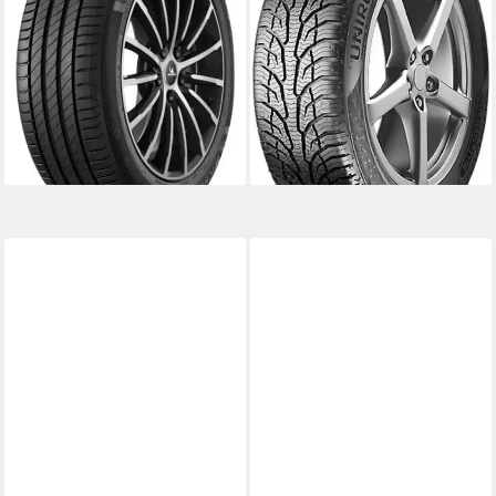
Kraftstoffeffizienz
Ausführungen erhältlich
Produktdatenblatt
Kraftstoffeffizienz
Nasshaftung
Produktdatenblatt
Produktdatenblatt
Nasshaftung
ab 194,99 €
UVP
205,99 €
Produktdatenblatt
ab 279,99 €
UVP
295,99 €
-5%
lieferbar - in 4-5 Werktagen bei dir
-5%
lieferbar - in 4-5 Werktagen bei dir