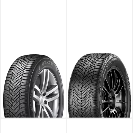
HANKOOK
PIRELLI
Ganzjahresreifen Kinergy-
Pirelli Ganzjahresreifen
4S2 (H750), in verschiedenen
PIRELLI
Kraftstoffeffizienz
Ausführungen erhältlich
Produktdatenblatt
Kraftstoffeffizienz
Nasshaftung
Produktdatenblatt
Produktdatenblatt
Nasshaftung
ab 174,99 €
Produktdatenblatt
lieferbar - in 4-5 Werktagen bei dir
186,99 €
lieferbar - in 4-5 Werktagen bei dir