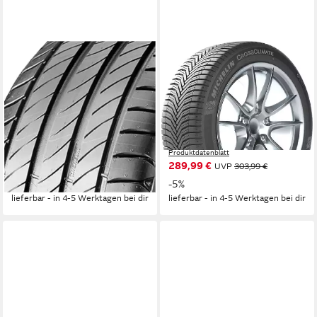
MICHELIN
MICHELIN
Sommerreifen PRIMACY-4, in
Ganzjahresreifen CROSS
verschiedenen Ausführungen
CLIMATE-2, in verschiedenen
erhältlich
Ausführungen erhältlich
Kraftstoffeffizienz
Kraftstoffeffizienz
Produktdatenblatt
Produktdatenblatt
Nasshaftung
Nasshaftung
Produktdatenblatt
Produktdatenblatt
279,99 €
289,99 €
UVP
291,99 €
UVP
303,99 €
-4%
-5%
lieferbar - in 4-5 Werktagen bei dir
lieferbar - in 4-5 Werktagen bei dir