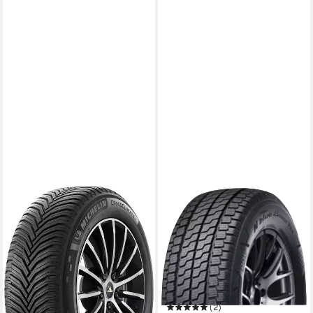
MICHELIN
NEXEN
Michelin Ganzjahresreifen
Ganzjahresreifen N`BLUE
MICHELIN
4SEASON, in verschiedenen
Kraftstoffeffizienz
Ausführungen erhältlich
Produktdatenblatt
Kraftstoffeffizienz
Nasshaftung
Produktdatenblatt
Produktdatenblatt
Nasshaftung
ab 289,99 €
UVP
304,99 €
Produktdatenblatt
(2)
-5%