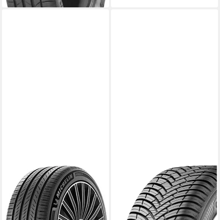
MICHELIN
KLEBER
Sommerreifen PRIMACY 5
Ganzjahresreifen
Kraftstoffeffizienz
QUADRAXER-2, in
Produktdatenblatt
verschiedenen Ausführungen
Nasshaftung
Produktdatenblatt
erhältlich