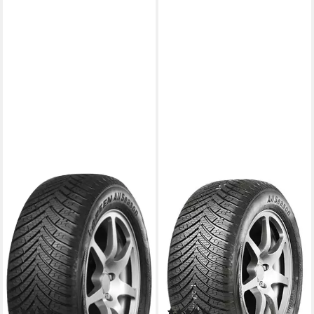
LEAO
LEAO
Ganzjahresreifen IGREEN
Ganzjahresreifen IGREEN
ALL SEASON, in
ALLSEASON, in
verschiedenen Ausführungen
verschiedenen Ausführungen
erhältlich
erhältlich
Kraftstoffeffizienz
Kraftstoffeffizienz
Produktdatenblatt
Produktdatenblatt
Nasshaftung
Nasshaftung
Produktdatenblatt
Produktdatenblatt
(3)
(10)