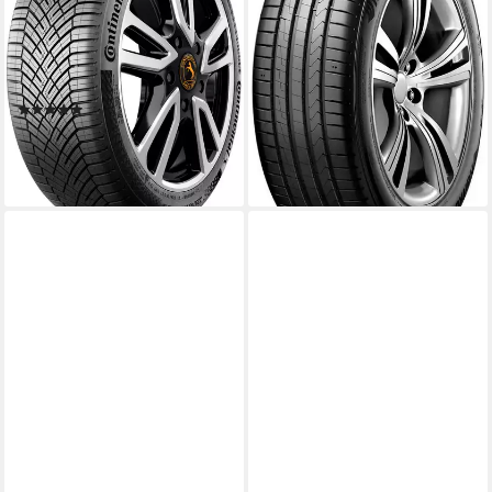
Kraftstoffeffizienz
CONTINENTAL
Produktdatenblatt
Kraftstoffeffizienz
Nasshaftung
Produktdatenblatt
Produktdatenblatt
Nasshaftung
ab 176,99 €
UVP
186,99 €
Produktdatenblatt
(1)
-5%
ab 264,99 €
UVP
277,99 €
lieferbar - in 4-5 Werktagen bei dir
-5%
lieferbar - in 4-5 Werktagen bei dir