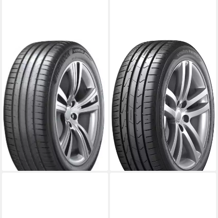
HANKOOK
HANKOOK
Sommerreifen VENTUS
Sommerreifen VENTUS
PRIME 3 K125, in
PRIME-3 K125, in
verschiedenen Ausführungen
verschiedenen Ausführungen
erhältlich
erhältlich
Kraftstoffeffizienz
Kraftstoffeffizienz
Produktdatenblatt
Produktdatenblatt
Nasshaftung
Nasshaftung
Produktdatenblatt
Produktdatenblatt
182,99 €
169,99 €
UVP
192,99 €
lieferbar - in 4-5 Werktagen bei dir
-5%
lieferbar - in 4-5 Werktagen bei dir