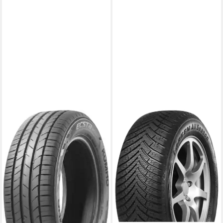
KUMHO
LEAO
Sommerreifen ECSTA HS52,
Ganzjahresreifen IGREEN
in verschiedenen
ALL SEASON, in
Ausführungen erhältlich
verschiedenen Ausführungen
Kraftstoffeffizienz
erhältlich
Produktdatenblatt
Kraftstoffeffizienz
Nasshaftung
Produktdatenblatt
Produktdatenblatt
Nasshaftung
ab 144,99 €
Produktdatenblatt
lieferbar - in 4-5 Werktagen bei dir
ab 72,99 €
lieferbar - in 4-5 Werktagen bei dir