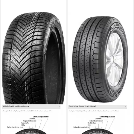
IMPERIAL
FALKEN REIFEN
Ganzjahresreifen VAN
Sommerreifen LINAM VAN01,
DRIVER, in verschiedenen
in verschiedenen
Ausführungen erhältlich
Ausführungen erhältlich