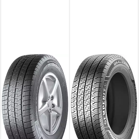
CONTINENTAL
Ganzjahresreifen
VANCONTACT 4SEASON, in
verschiedenen Ausführungen
erhältlich
Kraftstoffeffizienz
Produktdatenblatt
Nasshaftung
Produktdatenblatt
239,99 €
UVP
250,99 €
-4%
lieferbar - in 4-5 Werktagen bei dir