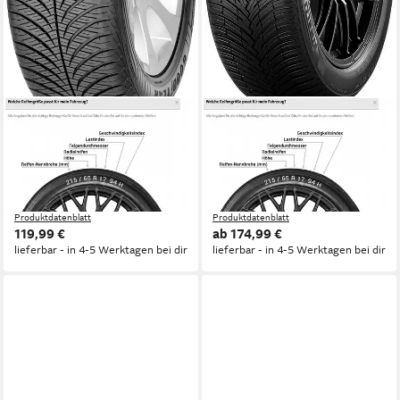
GOODYEAR
PIRELLI
Ganzjahresreifen VECTOR
Pirelli Ganzjahresreifen
4SEASONS GEN 2
PIRELLI
Kraftstoffeffizienz
Kraftstoffeffizienz
Produktdatenblatt
Produktdatenblatt
Nasshaftung
Nasshaftung
Produktdatenblatt
Produktdatenblatt
119,99 €
ab 174,99 €
lieferbar - in 4-5 Werktagen bei dir
lieferbar - in 4-5 Werktagen bei dir