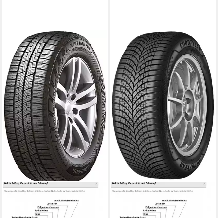
LAUFENN
GOODYEAR
Laufenn Ganzjahresreifen
Ganzjahresreifen VECTOR
LAUFENN
4SEAS.GEN-3, in