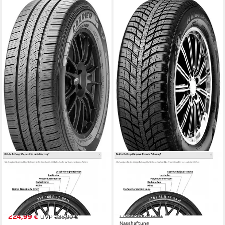
PIRELLI
NEXEN
Pirelli Sommerreifen PIRELLI
Ganzjahresreifen N`Blue
Kraftstoffeffizienz
4Season, in verschiedenen
Produktdatenblatt
Ausführungen erhältlich
Nasshaftung
Produktdatenblatt
Kraftstoffeffizienz
224,99 €
Produktdatenblatt
UVP
235,99 €
Nasshaftung