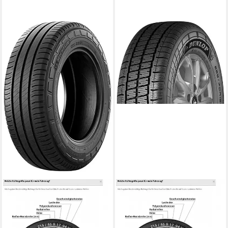
MICHELIN
DUNLOP
Michelin Sommerreifen
Dunlop Ganzjahresreifen
MICHELIN
DUNLOP
Kraftstoffeffizienz
Kraftstoffeffizienz