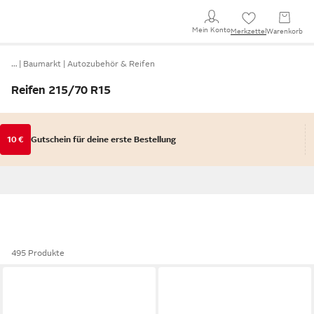
Mein Konto
Merkzettel
Warenkorb
…
Baumarkt
Autozubehör & Reifen
Reifen 215/70 R15
10 €
Gutschein für deine erste Bestellung
495 Produkte