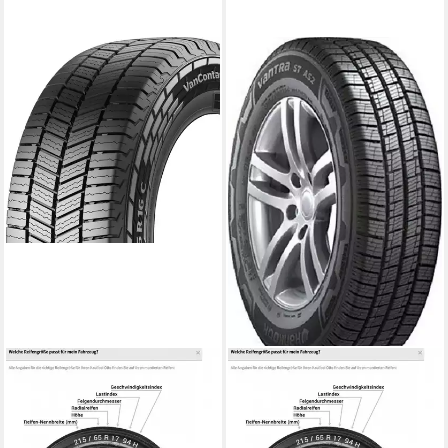
CONTINENTAL
HANKOOK
CONTINENTAL
Hankook Ganzjahresreifen
Ganzjahresreifen
HANKOOK, VANTRA ST AS2
CONTINENTAL,
RA30