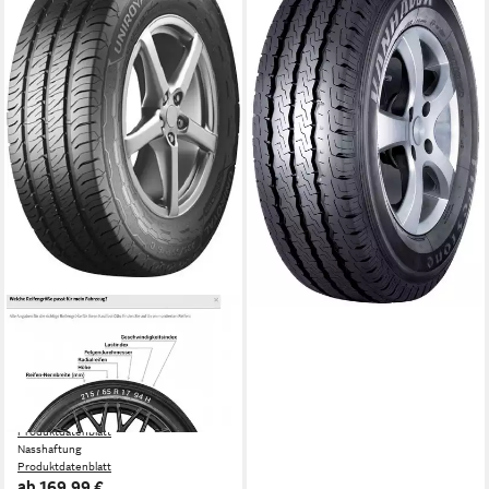
Ganzjahresreifen VANHAWK
MULTISEAS., in
verschiedenen Ausführungen
erhältlich
Kraftstoffeffizienz
Produktdatenblatt
Nasshaftung
Produktdatenblatt
186,99 €
lieferbar - in 4-5 Werktagen bei dir
UNIROYAL
Uniroyal Sommerreifen
UNIROYAL, in verschiedenen
Ausführungen erhältlich
Kraftstoffeffizienz
Produktdatenblatt
Nasshaftung
Produktdatenblatt
ab 169,99 €