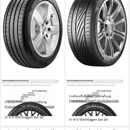
PIRELLI
UNIROYAL
Sommerreifen CINTURATO
Sommerreifen RAINSPORT-5
Kraftstoffeffizienz
Nasshaftung
P7
Produktdatenblatt
Produktdatenblatt
Kraftstoffeffizienz
Nasshaftung
169,99 €
UVP
179,99 €
Produktdatenblatt
Produktdatenblatt
209,99 €
-6%
in 4-5 Werktagen bei dir
in 4-5 Werktagen bei dir