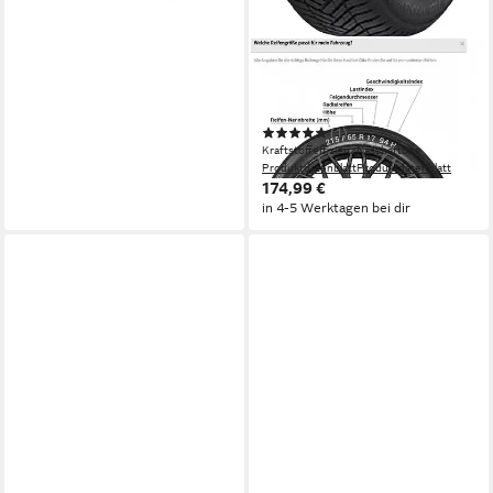
HANKOOK
Ganzjahresreifen KINERGY-
4S2 (H750)
(1)
Kraftstoffeffizienz
Nasshaftung
Produktdatenblatt
Produktdatenblatt
174,99 €
in 4-5 Werktagen bei dir