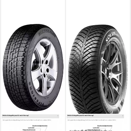
FIRESTONE
KUMHO
Ganzjahresreifen
Ganzjahresreifen Solus HA31