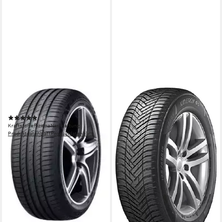
NEXEN
Sommerreifen N`Fera Primus
(1)
Kraftstoffeffizienz
Nasshaftung
Produktdatenblatt
Produktdatenblatt
139,99 €
in 4-5 Werktagen bei dir