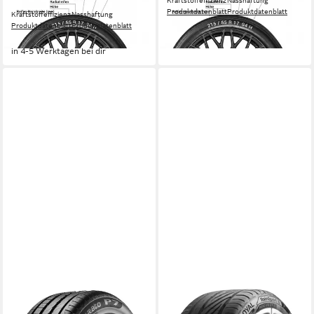
Kraftstoffeffizienz
Nasshaftung
MULTISEASON GEN-02
Produktdatenblatt
Produktdatenblatt
Kraftstoffeffizienz
Nasshaftung
86,99 €
Produktdatenblatt
Produktdatenblatt
in 4-5 Werktagen bei dir
ab 172,99 €
in 4-5 Werktagen bei dir