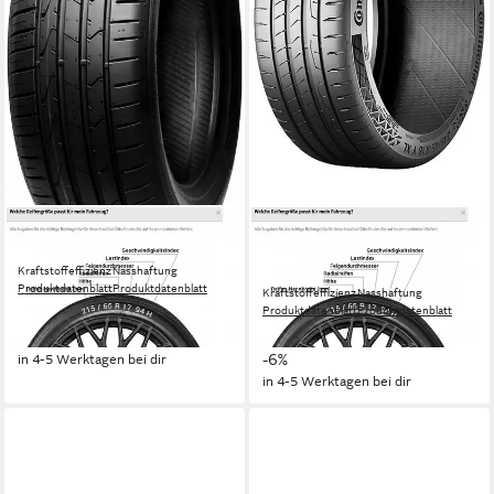
HANKOOK
CONTINENTAL
Sommerreifen HANKOOK
Sommerreifen
Kraftstoffeffizienz
Nasshaftung
CONTINENTAL
Produktdatenblatt
Produktdatenblatt
Kraftstoffeffizienz
Nasshaftung
ab 189,99 €
UVP
200,99 €
Produktdatenblatt
Produktdatenblatt
ab 214,99 €
UVP
227,99 €
-5%
-6%
in 4-5 Werktagen bei dir
in 4-5 Werktagen bei dir