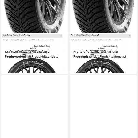
KUMHO
KUMHO
Ganzjahresreifen Solus HA31
Ganzjahresreifen Solus HA31
Kraftstoffeffizienz
Nasshaftung
Kraftstoffeffizienz
Nasshaftung
Produktdatenblatt
Produktdatenblatt
Produktdatenblatt
Produktdatenblatt
79,99 €
74,99 €
in 4-5 Werktagen bei dir
in 4-5 Werktagen bei dir