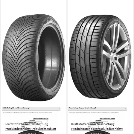
KUMHO
HANKOOK
Ganzjahresreifen KUMHO
Sommerreifen HANKOOK
Kraftstoffeffizienz
Nasshaftung
Kraftstoffeffizienz
Nasshaftung
Produktdatenblatt
Produktdatenblatt
Produktdatenblatt
Produktdatenblatt