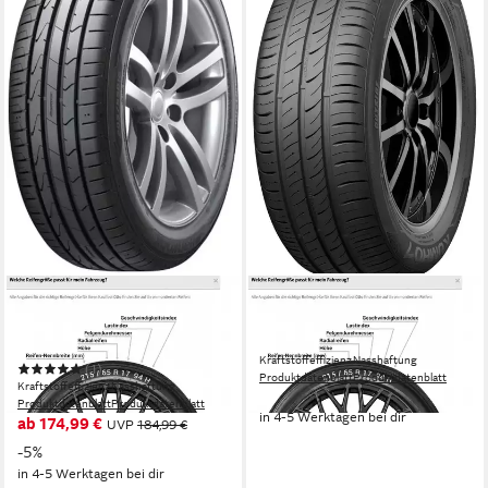
HANKOOK
KUMHO
Sommerreifen VENTUS
Sommerreifen EcoWing ES01
PRIME 3
KH27
Kraftstoffeffizienz
Nasshaftung
(1)
Produktdatenblatt
Produktdatenblatt
Kraftstoffeffizienz
Nasshaftung
86,99 €
Produktdatenblatt
Produktdatenblatt
in 4-5 Werktagen bei dir
ab 174,99 €
UVP
184,99 €
-5%
in 4-5 Werktagen bei dir