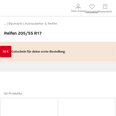
Mein Konto
Merkzettel
Warenkorb
…
Baumarkt
Autozubehör & Reifen
Reifen 205/55 R17
10 €
Gutschein für deine erste Bestellung
62 Produkte