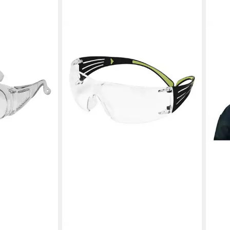
htzbrille für
en bei dir