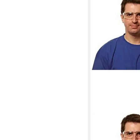
3M
Nitril-Handschuhe Schu
VIRCC1 transparent
ab 6,44 €