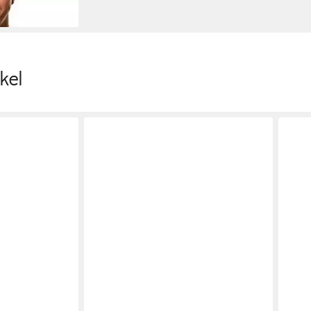
en bei dir
kel