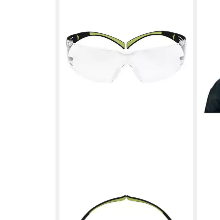
3M
3M
Arbeitsschutzbrille SecureFit 400,
Nitr
Schutzbrille federleicht, gepolsterte
289