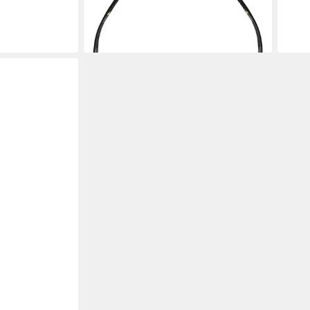
ab 2
Bügel / verstellbares Nasenpad
liefe
ab 9,56 €
lieferbar - in 5-6 Werktagen bei dir