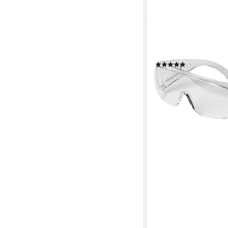
3M
Arbeitsschutzbrille, Sc
Brillenträger
(1)
ab 6,47 €
lieferbar - in 5-6 Werktag