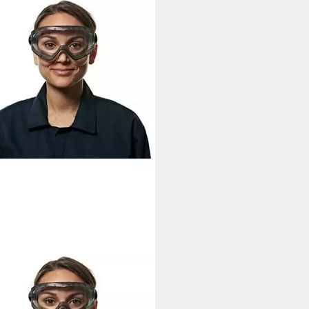
il-Handschuhe Schutzbrille
0C1 grau