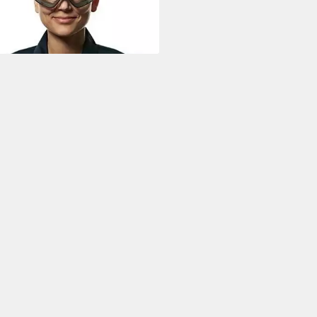
0,60 €
rbar - in 5-6 Werktagen bei dir