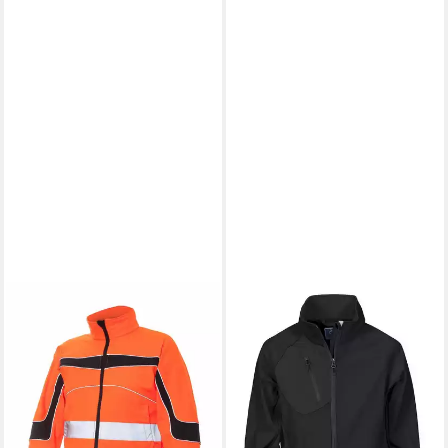
PROJOB
Arbeitsjacke 2423 DAMEN
SOFTSHELL JACKE
54,30 €
UVP
69,95 €
-22%
lieferbar - in 4-5 Werktagen bei dir