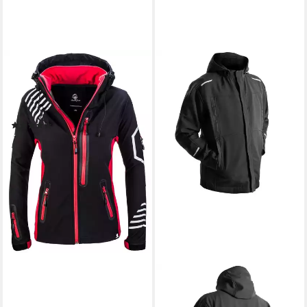
ROCK CREEK
Softshelljacke Damen
Softshelljacke Wanderjacke
D-402
(237)
69,90 €
UVP
89,90 €
-22%
lieferbar - in 2-3 Werktagen bei dir
+10