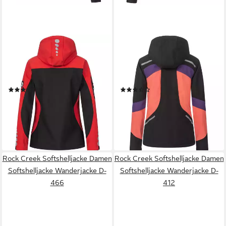
ROCK CREEK
ROCK CREEK
Softshelljacke Damen
Softshelljacke Damen
Softshelljacke Wanderjacke
Softshelljacke Wanderjacke
D-441
D-465
(73)
(4)
69,90 €
69,90 €
UVP
89,90 €
UVP
89,90 €
-22%
-22%
lieferbar - in 2-3 Werktagen bei dir
lieferbar - in 2-3 Werktagen bei dir
+1
Rock Creek Softshelljacke Damen
Rock Creek Softshelljacke Damen
Softshelljacke Wanderjacke D-
Softshelljacke Wanderjacke D-
466
412