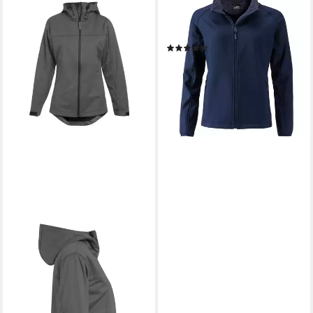
JAMES & NICHOLSON
Softshelljacke Ladies Promo
Softshell Jacket
(3)
ab 32,85 €
lieferbar - in 3-4 Werktagen bei dir