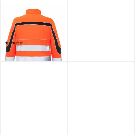
URGENT
Arbeitsjacke Arbeitsjacke
Softshell Wasserdicht
Winterjacke Warnjacke
(SOFT-URGNEO) ohne
(2)
Kapuze
45,40 €
lieferbar - in 2-3 Werktagen bei dir