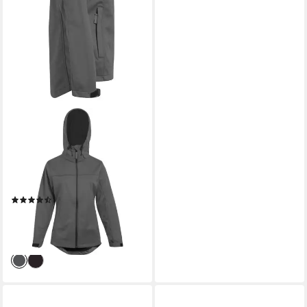
PROMODORO
Softshelljacke Hoody Softshell
Jacke Kapuzenjacke mit
Kapuze, winddicht,
atmungsaktiv und bequem
(6)
49,95 €
UVP
85,99 €
-42%
lieferbar - in 3-4 Werktagen bei dir