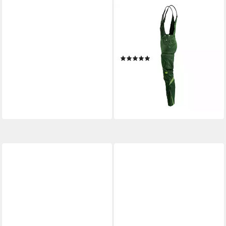
TMG INTERNATIONAL
Arbeitslatzhose Latzhose
Arbeitshose Cargohose
Kultworker Jetzt bis Gr. 82
(1)
ab 64,90 €
UVP
89,90 €
-28%
lieferbar - in 4-5 Werktagen bei dir
+2