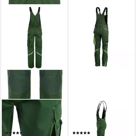
TMG INTERNATIONAL
TMG INTERNATIONAL
Arbeitslatzhose Latzhose
Arbeitslatzhose Latzhose
Arbeitshose Cargohose
Arbeitshose Cargohose
Finesse
Kultworker Jetzt bis Gr. 82
(8)
(1)