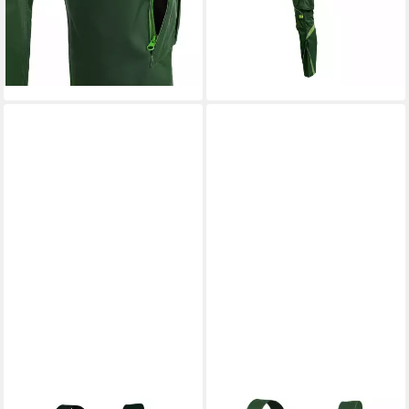
39,90 €
ab 64,90 €
UVP
69,90 €
UVP
89,90 €
-43%
-28%
lieferbar - in 3-4 Werktagen bei dir
lieferbar - in 4-5 Werktagen bei dir
+2