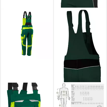
QUALITEX WORKWEAR
QUALITEX WORKWEAR
Arbeitslatzhose moderne
Arbeitslatzhose
Latzhose IRON aus Lyocell,
strapazierfähige
Cordura & Stretch -
PROfessionals Latzhose aus