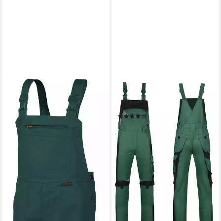
PKA
Arbeitslatzhose Herren
Latzhose Bestwork
(4)
ab 34,95 €
UVP
74,61 €
-53%
lieferbar - in 4-5 Werktagen bei dir
+5