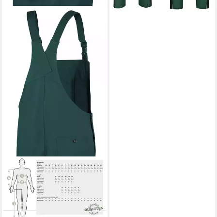
QUALITEX WORKWEAR
Arbeitslatzhose classical
Latzhose - pflegeleichter
Blaumann aus reiner
Baumwolle (1-tlg) BW 270 g -