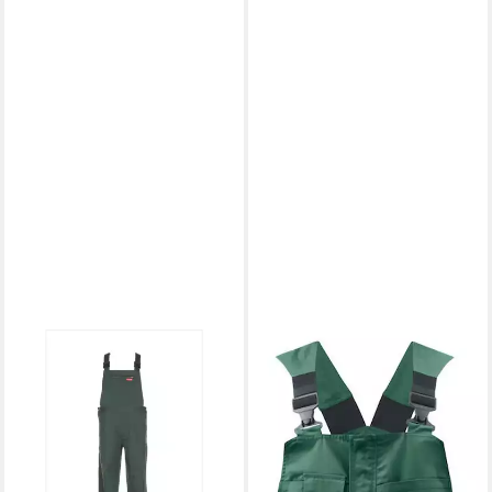
PROJOB
Arbeitslatzhose 5630
TRÄGERHOSE
59,58 €
UVP
76,74 €
-22%
lieferbar - in 4-5 Werktagen bei dir