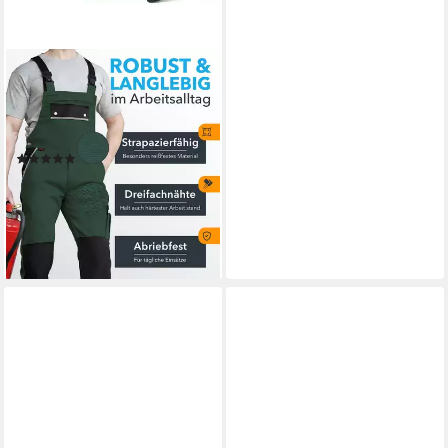
TMG INTERNATIONAL
Arbeitslatzhose Latzhose
Arbeitshose Cargohose
Overall Blaumann
(8)
ab 49,90 €
UVP
59,90 €
-17%
lieferbar - in 3-4 Werktagen bei dir
+2