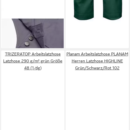
PLANAM
Arbeitshose
ab 41,34 €
lieferbar - in 5-6 Werktagen bei dir
+2
TRIZERATOP Arbeitslatzhose
Planam Arbeitslatzhose PLANAM
Latzhose 290 g/m² grün Größe
Herren Latzhose HIGHLINE
48 (1-tlg)
Grün/Schwarz/Rot 102