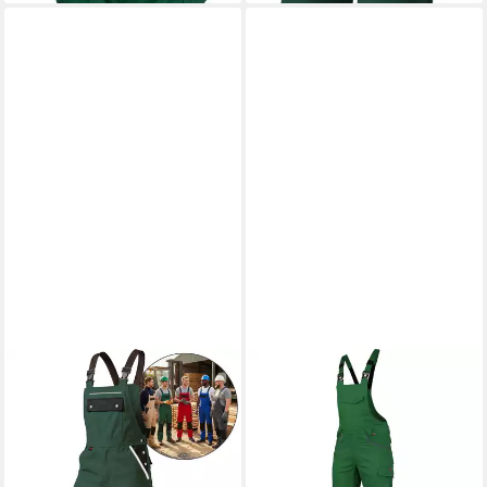
WÜRTH MODYF
Arbeitslatzhose Stretch X
Handwerker Blaumann für
Herren Flexibel, robust,
komfortabel Herren Latzhose