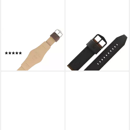
FOSSIL
FOSSIL
Uhrenarmband 22mm Leder
Uhrenarmband 22mm Leder
Braun CH-2565 LB-CH2565
Braun FS-4656 LB-FS4656
(4)
38,99 €
38,99 €
lieferbar - in 2-3 Werktagen bei dir
lieferbar - in 2-3 Werktagen bei dir