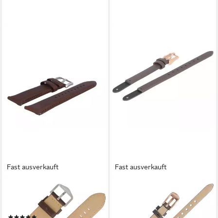
Fast ausverkauft
Fast ausverkauft
FOSSIL
FOSSIL
Uhrenarmband 22mm Leder
Uhrenarmband 8mm Leder
Braun FS-4813 LB-FS4813
Braun ES-3862 LB-ES3862
(1)