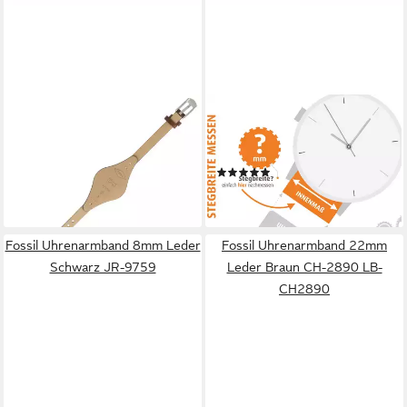
FOSSIL
FOSSIL
Uhrenarmband 8mm Leder
Uhrenarmband 8mm Leder
Braun ES-3060 LB-ES3060
Braun ES-3565 LB-ES3565
(1)
38,99 €
38,99 €
lieferbar - in 2-3 Werktagen bei dir
lieferbar - in 2-3 Werktagen bei dir
Fossil Uhrenarmband 8mm Leder
Fossil Uhrenarmband 22mm
Schwarz JR-9759
Leder Braun CH-2890 LB-
CH2890