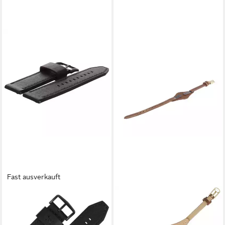
Fast ausverkauft
FOSSIL
FOSSIL
Uhrenarmband 24mm Leder
Uhrenarmband 8mm Leder
Schwarz JR-1354 LB-JR1354
Braun ES-3264 LB-ES3264