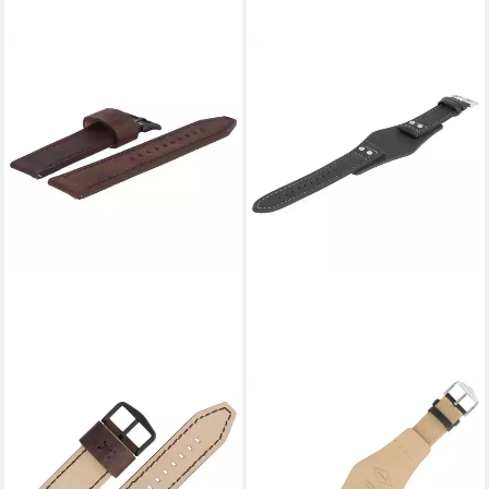
FOSSIL
FOSSIL
Uhrenarmband 22mm Leder
Uhrenarmband 22mm Leder
Braun FS-5251SET LB-
Schwarz CH-2586 LB-
FS5251SET
CH2586