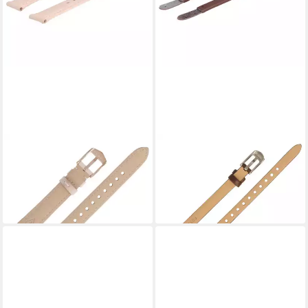
FOSSIL
FOSSIL
Uhrenarmband 14mm Leder
Uhrenarmband 8mm Leder
Rose ES-3988 LB-ES3988
Braun ES-3861 LB-ES3861
38,99 €
38,99 €
lieferbar - in 2-3 Werktagen bei dir
lieferbar - in 2-3 Werktagen bei dir