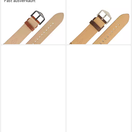
Fast ausverkauft
FOSSIL
FOSSIL
Uhrenarmband 22mm Leder
Uhrenarmband 22mm Leder
Braun FS-5305
Braun FS-4735 LB-FS4735
38,99 €
38,99 €
lieferbar - in 2-3 Werktagen bei dir
lieferbar - in 2-3 Werktagen bei dir