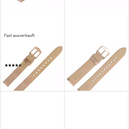
Fast ausverkauft
FOSSIL
FOSSIL
Uhrenarmband 12mm Leder
Uhrenarmband 18mm Leder
Beige ES-3466 LB-ES3466
Beige ES-3816 LB-ES3816
(2)
38,99 €
39,00 €
UVP
55,00 €
lieferbar - in 2-3 Werktagen bei dir
-29%
lieferbar - in 2-3 Werktagen bei dir