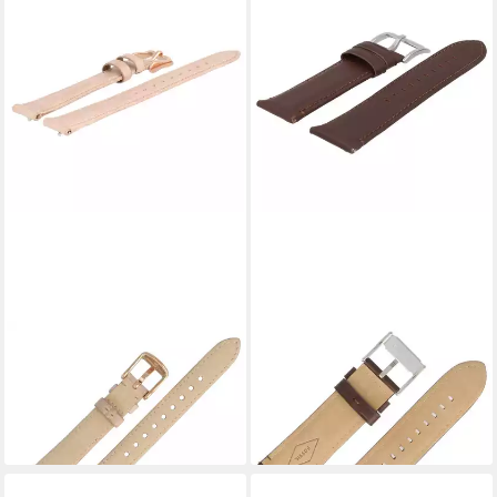
FOSSIL
FOSSIL
Uhrenarmband 14mm Leder
Uhrenarmband 24mm Leder
Beige ES-3487 LB-ES3487
Braun FS-4865
38,99 €
38,99 €
lieferbar - in 2-3 Werktagen bei dir
lieferbar - in 2-3 Werktagen bei dir