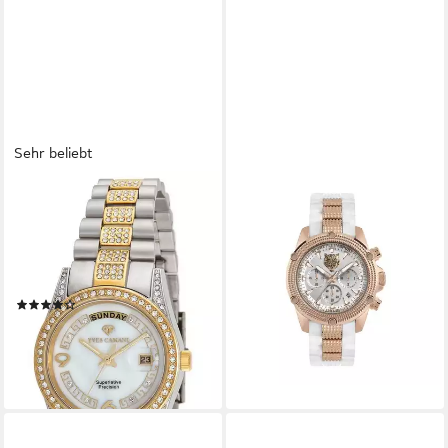
Sehr beliebt
YVES CAMANI
PHILIPP PLEIN
Quarzuhr TIBERIUS,
Quarzuhr PSDBA0723
174,30 €
Edelstahlband, Zirkonia-
UVP
249,00 €
Kristalle, Datums- und
-30%
lieferbar - in 2-3 Werktagen bei dir
Wochentagsanzeige
(47)
89,00 €
219,00 €
-59%
lieferbar - in 8-10 Werktagen bei
dir