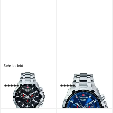
Sehr beliebt
SWISS ALPINE MILITARY
SWISS ALPINE MILITARY
Quarzuhr 7043.9137
Chronograph Chrono
(29)
(58)
220,00 €
ab 219,00 €
UVP
649,00 €
UVP
649,00 €
-66%
-66%
lieferbar - in 3-4 Werktagen bei dir
lieferbar - in 2-3 Werktagen bei dir