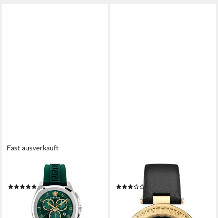
Fast ausverkauft
VERSACE
PHILIPP PLEIN
Schweizer Uhr Chrono Geo
Quarzuhr PSCEA0124
(1)
(2)
625,00 €
ab 129,09 €
UVP
1.060,00 €
UVP
199,00 €
-41%
-35%
lieferbar - in 2-3 Werktagen bei dir
lieferbar - in 2-3 Werktagen bei dir