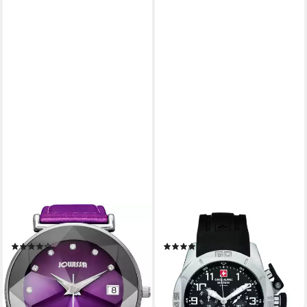
JOWISSA
SWISS ALPINE MILITARY
Schweizer Uhr Facett
Schweizer Uhr 7063.
(14)
(3)
59,00 €
189,55 €
UVP
259,00 €
UVP
599,00 €
-77%
-68%
lieferbar - in 2-3 Werktagen bei dir
lieferbar - in 2-3 Werktagen bei dir