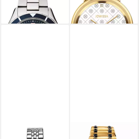
49,00 €
UVP
229,00 €
lieferbar - in 2-3 Werktagen bei dir
-79%
lieferbar - in 2-3 Werktagen bei dir
VERSACE
VERSACE
Schweizer Uhr Chrono
Schweizer Uhr CHAIN REAC,