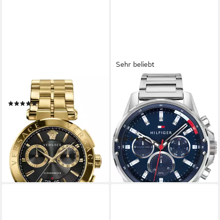
Sehr beliebt
VERSACE
TOMMY HILFIGER
Schweizer Uhr AION
Multifunktionsuhr MASON
(1)
1791788, Quarzuhr,
799,00 €
UVP
1.300,00 €
Armbanduhr, Herrenuhr,
-39%
Datum, Edelstahlarmband
lieferbar - in 2-3 Werktagen bei dir
(112)
146,24 €
UVP
189,00 €
-23%
lieferbar - in 1-2 Werktagen bei dir