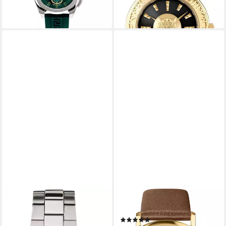
SWISS ALPINE MILITARY
JOWISSA
Schweizer Uhr Nautilus
Schweizer Uhr AnWy
(1)
149,00 €