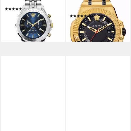
Signature
Mit Echtheitskarte und CLG
(2)
Sicherheitsnummer
649,00 €
UVP
1.040,00 €
(4)
ab 599,00 €
-38%
UVP
1.320,00 €
lieferbar - in 2-3 Werktagen bei dir
-55%
lieferbar - in 2-3 Werktagen bei dir