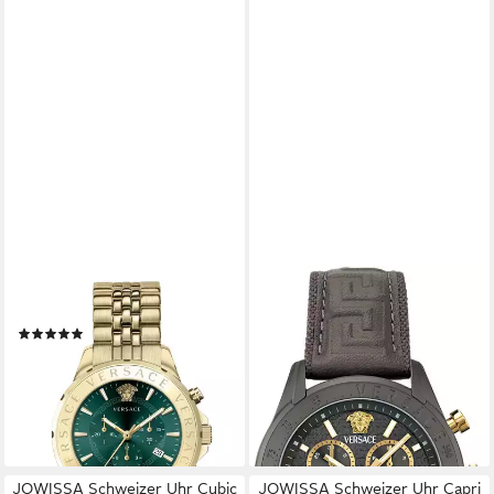
VERSACE
VERSACE
Schweizer Uhr Signature
Schweizer Uhr Chrono
(7)
Master, Mit Echtheitskarte
ab 684,11 €
UVP
1.190,00 €
und CLG Sicherheitsnummer
-43%
590,00 €
UVP
1.270,00 €
lieferbar - in 2-3 Werktagen bei dir
-54%
lieferbar - in 2-3 Werktagen bei dir
JOWISSA Schweizer Uhr Cubic
JOWISSA Schweizer Uhr Capri