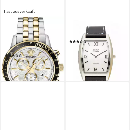
Fast ausverkauft
VERSACE
JOWISSA
Schweizer Uhr SPORT
Schweizer Uhr Toskana
Chrono VEZCA06 24, Mit
J10.037.XL
(7)
Echtheitskarte und CLG
79,00 €
UVP
299,00 €
Sicherheitsnummer
-74%
(4)
lieferbar - in 2-3 Werktagen bei dir
ab 639,00 €
UVP
1.140,00 €
-44%
lieferbar - in 2-3 Werktagen bei dir