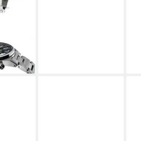
rrenuhr
ph