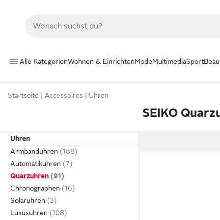
Alle Kategorien
Wohnen & Einrichten
Mode
Multimedia
Sport
Beau
Startseite
Accessoires
Uhren
SEIKO Quarz
Uhren
Armbanduhren
Automatikuhren
Quarzuhren
Chronographen
Solaruhren
Luxusuhren