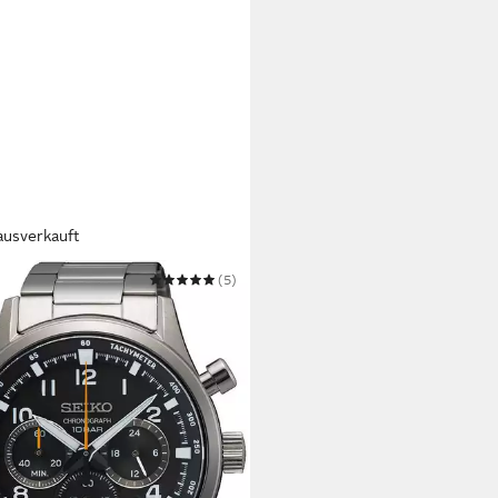
ausverkauft
O
(5)
nograph SSB447P1
20,40 €
UVP
360,00 €
 Werktagen bei dir