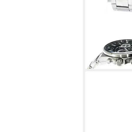
SEIKO
Chronograph Seiko He
SSB405P1 Chronogra
281,34 €
in 2-3 Werktagen bei dir