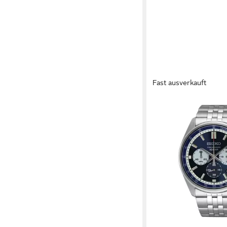
Fast ausverkauft
SEIKO
Luxusuhr Quarz-Chro
SSB427P1
ab 199,99 €
in 5-6 Werktagen bei dir