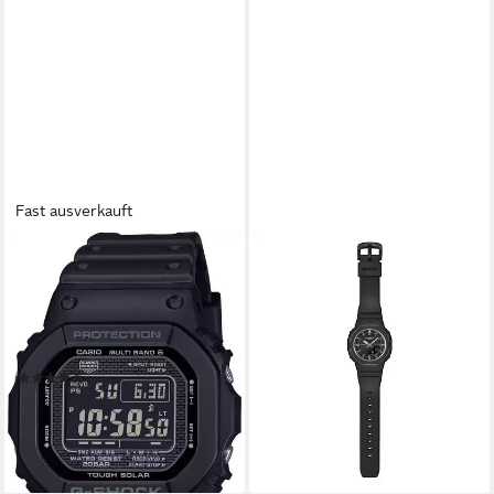
Fast ausverkauft
CASIO G-SHOCK
CASIO G-SHOCK
Funkchronograph GW-
Chronograph GMA-P2110-
5000HS-1ER, Armbanduhr,
1AER, Quarzuhr, Armbanduhr,
Herrenuhr, digital,
Damenuhr, Herrenuhr, analog,
automatischer Kalender
digital
(39)
104,25 €
UVP
139,00 €
299,00 €
-25%
lieferbar - in 1-2 Werktagen bei dir
lieferbar - in 1-2 Werktagen bei dir