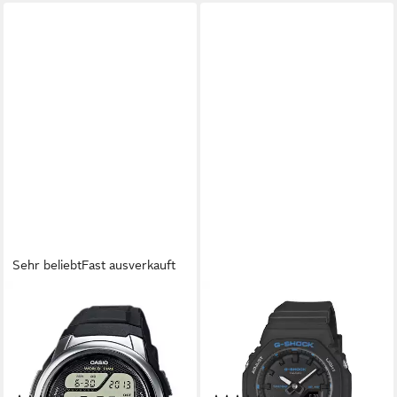
Sehr beliebt
Fast ausverkauft
CASIO FUNK
CASIO G-SHOCK
Funkchronograph WV-58R-
Chronograph GMA-P2100BA-
1AEF, Quarzuhr, Armbanduhr,
1AER, Quarzuhr, Armbanduhr,
Herrenuhr, Funkuhr,
Damenuhr, Herrenuhr, analog,
Digitaluhr, Resinarmband
digital