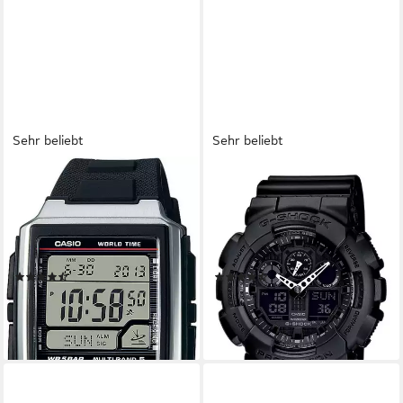
Sehr beliebt
Sehr beliebt
CASIO FUNK
CASIO G-SHOCK
Funkchronograph WV-59R-
Chronograph GA-100-1A1ER,
1AEF, Quarzuhr, Armbanduhr
Quarzuhr,Armbanduhr,Herrenuhr,d
Herren, Digitaluhr,Funkuhr,
bis 20 bar
Resinarmband,Weltzeit
wasserd.Resinarmband
(347)
(426)
64,90 €
119,00 €
lieferbar - in 1-2 Werktagen bei dir
lieferbar - in 1-2 Werktagen bei dir
+2