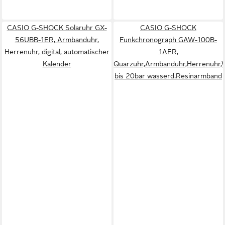
CASIO G-SHOCK Solaruhr GX-
CASIO G-SHOCK
56UBB-1ER, Armbanduhr,
Funkchronograph GAW-100B-
Herrenuhr, digital, automatischer
1AER,
Kalender
Quarzuhr,Armbanduhr,Herrenuhr,We
bis 20bar wasserd.Resinarmband