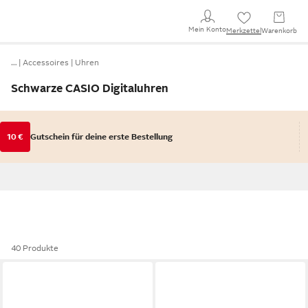
Mein Konto
Merkzettel
Warenkorb
…
Accessoires
Uhren
Schwarze CASIO Digitaluhren
10 €
Gutschein für deine erste Bestellung
40 Produkte