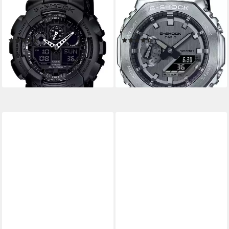
Quarzuhr,Armbanduhr,Herrenuhr,digital,
Quarzuhr,Armbanduhr,Herrenuhr,d
bis 20 bar
bis 20 bar
wasserd.Resinarmband
wasserd.Resinarmband
(426)
(51)
119,00 €
199,00 €
lieferbar - in 1-2 Werktagen bei dir
lieferbar - in 1-2 Werktagen bei dir
+2
+10