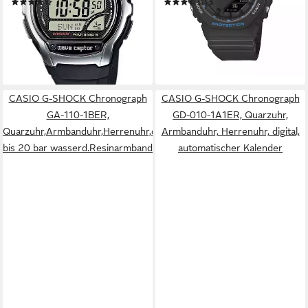
(270)
(7)
64,90 €
85,94 €
UVP
99,90 €
lieferbar - in 1-2 Werktagen bei dir
-14%
lieferbar - in 1-2 Werktagen bei dir
+8
CASIO G-SHOCK Chronograph
CASIO G-SHOCK Chronograph
GA-110-1BER,
GD-010-1A1ER, Quarzuhr,
Quarzuhr,Armbanduhr,Herrenuhr,digital,
Armbanduhr, Herrenuhr, digital,
bis 20 bar wasserd.Resinarmband
automatischer Kalender