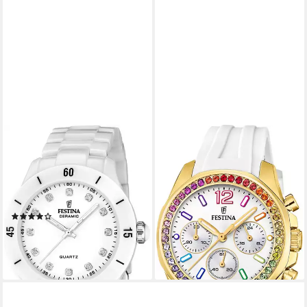
FESTINA
FESTINA
Keramikuhr Ceramic
Digitaluhr Festina Damenuhr
F20720/2, Quarzuhr,
PU weiß Festina, (Analoguhr),
Armbanduhr, Damenuhr,
Damen Armbanduhr rund,
analog, Zirkonia (synth)
PUarmband weiß, Casual
(1)
179,00 €
199,00 €
lieferbar - in 2-3 Werktagen bei dir
lieferbar - in 1-2 Werktagen bei dir