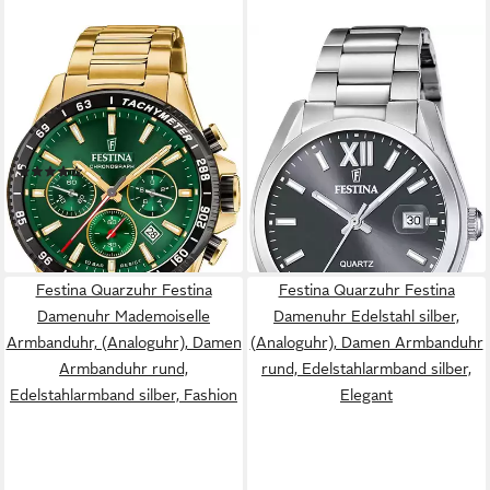
FESTINA
FESTINA
Chronograph Timeless
Quarzuhr F20707/3,
Chronograph F20634/4,
Armbanduhr, Damenuhr,
Armbanduhr, Quarzuhr,
Herrenuhr, Edelstahlarmband,
Herrenuhr, Stoppfunktion,
analog, Tag
(8)
ab 99,00 €
Edelstahlarmband
ab 249,00 €
lieferbar - in 1-2 Werktagen bei dir
lieferbar - in 3-4 Werktagen bei dir
Festina Quarzuhr Festina
Festina Quarzuhr Festina
Damenuhr Mademoiselle
Damenuhr Edelstahl silber,
Armbanduhr, (Analoguhr), Damen
(Analoguhr), Damen Armbanduhr
Armbanduhr rund,
rund, Edelstahlarmband silber,
Edelstahlarmband silber, Fashion
Elegant