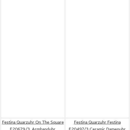
Festina Quarzuhr On The Square
Festina Quarzuhr Festina
F20679/3, Armbanduhr,
F20497/3 Ceramic Damenuhr