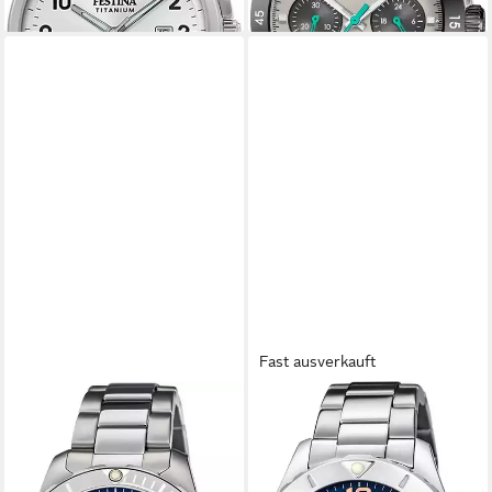
Fashion
Fast ausverkauft
FESTINA
FESTINA
Quarzuhr Boyfriend Collection
Chronograph Boyfriend
F20503/6, Armbanduhr,
Collection F20603/3,
Damenuhr, Edelstahlarmband,
Armbanduhr, Quarzuhr,