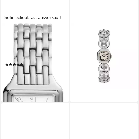
Sehr beliebt
Fast ausverkauft
FOSSIL
FOSSIL
Quarzuhr RAQUEL ES5221,
Quarzuhr Harlow ES5485,
Armbanduhr, Damenuhr,
Armbanduhr, Damenuhr,
Datum, analog,
Edelstahlarmband, analog
219,00 €
Edelstahlarmband
lieferbar - in 1-2 Werktagen bei dir
(49)
ab 166,65 €
UVP
179,00 €
-7%
lieferbar - in 1-2 Werktagen bei dir
+13