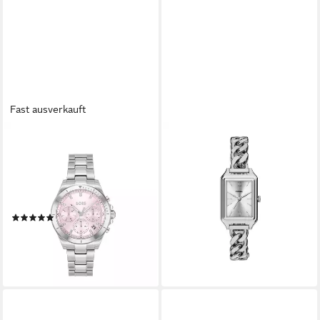
Fast ausverkauft
BOSS
FOSSIL
Multifunktionsuhr ALLEY
Quarzuhr Raquel ES5477,
1502825, Quarzuhr,
Armbanduhr, Damenuhr,
Armbanduhr, Damenuhr,
Edelstahlarmband, analog
219,00 €
Edelstahlarmband, analog, Tag
lieferbar - in 1-2 Werktagen bei dir
(2)
329,00 €
lieferbar - in 1-2 Werktagen bei dir