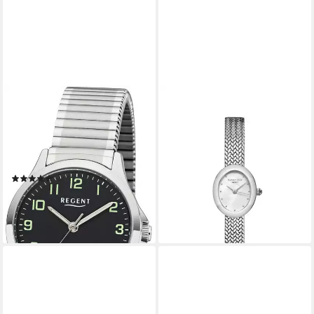
REGENT
ROSEFIELD
Quarzuhr W0069 -
Quarzuhr ROSEFIELD
3085.78.96, Armbanduhr,
Damenuhr Mini Octagon
Damenuhr, Flexband,
18.5mm Silberfarben
139,00 €
Zugband, Edelstahlarmband
lieferbar - in 4-5 Werktagen bei dir
(103)
39,90 €
lieferbar - in 1-2 Werktagen bei dir
+2