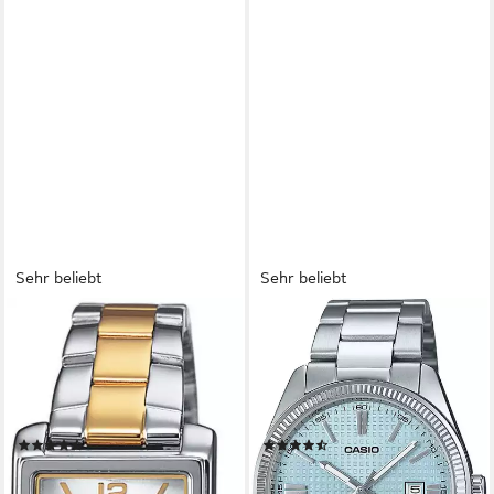
Sehr beliebt
Sehr beliebt
CASIO TIMELESS COLLECTION
CASIO TIMELESS COLLECTION
Quarzuhr LTP-1234PSG-
Quarzuhr MTP-1302PE-
7AEG, Armbanduhr,
2AVEF, Armbanduhr,
Damenuhr, analog,
Damenuhr, Herrenuhr,
Edelstahlarmband
Edelstahlarmband, analog, Tag
(37)
(278)
45,94 €
69,90 €
UVP
59,90 €
lieferbar - in 1-2 Werktagen bei dir