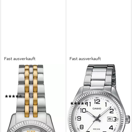
Fast ausverkauft
Fast ausverkauft
MICHAEL KORS
CASIO TIMELESS COLLECTION
Quarzuhr LEXINGTON
Quarzuhr LTP-1302PD-
MK4740, Armbanduhr,
7BVEG, Armbanduhr,
Damenuhr, Edelstahlarmband
Damenuhr, analog, Datum,
(15)
Edelstahlarmband
ab 211,25 €
UVP
249,00 €
(4)
52,74 €
-15%
UVP
59,90 €
lieferbar - in 1-2 Werktagen bei dir
-12%
lieferbar - in 1-2 Werktagen bei dir
+3