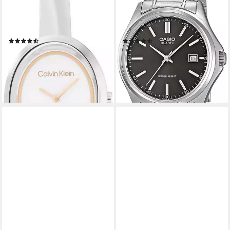
25100055, Armbanduhr,
Armbanduhr, Herrenuhr,
Damenuhr, Edelstahlarmband,
Damenuhr, Edelstahlarmband,
analog
analog, Datum
(3)
(21)
134,95 €
44,42 €
UVP
149,00 €
UVP
49,90 €
-9%
-11%
lieferbar - in 1-2 Werktagen bei dir
lieferbar - in 1-2 Werktagen bei dir