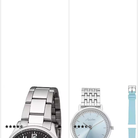
REGENT
ANISTON JEWELRY & WATCHES
Quarzuhr F1566 - 31254497,
Quarzuhr, (Set, 2-tlg., mit
Armbanduhr, Damenuhr,
Wechselband), Armbanduhr,
Leuchtzeiger,
Damenuhr, Ideal auch als
Edelstahlarmband, Ø ca.
Geschenk, neue Kollektion
(6)
(7)
27mm
ab 44,42 €
29,15 €
UVP
49,90 €
UVP
49,99 €