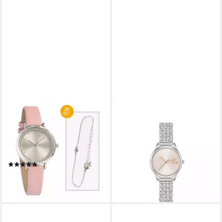
MIRAVAL
CALVIN KLEIN
Quarzuhr Damen
Quarzuhr Mini Crocodelle
Armbanduhr Rosé Analog,
2001501, Armbanduhr,
Roséfarbenes
Damenuhr, Edelstahlarmband,
Kunstlederarmband
analog
(1)
134,13 €
8,90 €
lieferbar - in 1-2 Werktagen bei dir
lieferbar - in 2-3 Werktagen bei dir