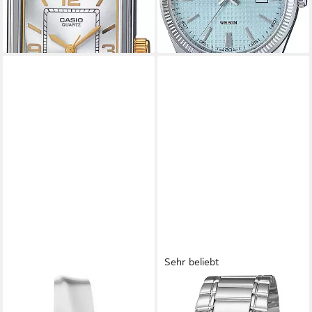
-23%
+7
lieferbar - in 1-2 Werktagen bei dir
+1
Sehr beliebt
CALVIN KLEIN
CASIO TIMELESS COLLECTION
Quarzuhr TWISTED BEZEL
Quarzuhr MTP-1183PA-1AEG,