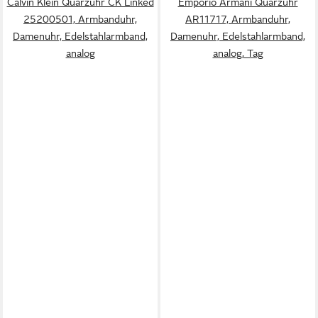
Calvin Klein Quarzuhr CK Linked
Emporio Armani Quarzuhr
25200501, Armbanduhr,
AR11717, Armbanduhr,
Damenuhr, Edelstahlarmband,
Damenuhr, Edelstahlarmband,
analog
analog, Tag