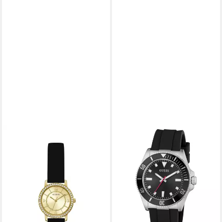
GUESS
GUESS
Quarzuhr MELODY, (1-tlg., Not
Quarzuhr CLIFF GW0969G1,
a set – not applicable to this
Armbanduhr, Herrenuhr,
product), Quarz Analog
Silikonarmband
ab 94,50 €
140,95 €
UVP
119,00 €
UVP
169,00 €
-21%
-17%
lieferbar - in 2-3 Werktagen bei dir
lieferbar - in 1-2 Werktagen bei dir