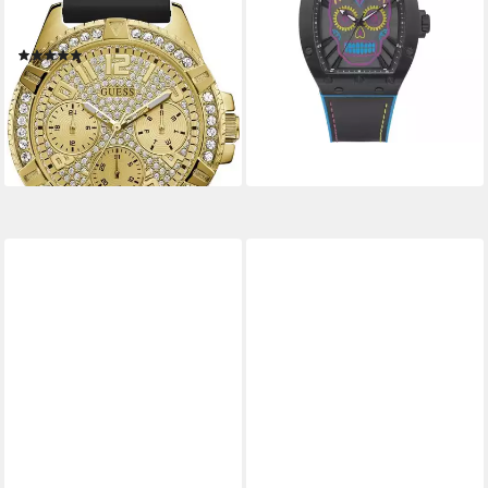
Armbanduhr, Quarzuhr,
-8%
lieferbar - in 2-3 Werktagen bei dir
Damenuhr, Silikonarmband
(172)
ab 154,50 €
UVP
199,00 €
-22%
lieferbar - in 2-3 Werktagen bei dir