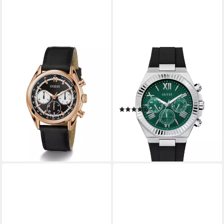
GUESS
GUESS
Multifunktionsuhr DAWSON
Multifunktionsuhr EQUITY
GW0972G4, Quarzuhr,
GW1011G1, Quarzuhr,
Armbanduhr, Herrenuhr,
Armbanduhr, Herrenuhr,
Lederarmband
Silikonarmband, analog,
(2)
146,30 €
UVP
199,00 €
Wochentag
199,00 €
-26%
lieferbar - in 1-2 Werktagen bei dir
lieferbar - in 1-2 Werktagen bei dir