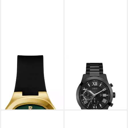
GUESS
GUESS
Quarzuhr EVE GW0658L1,
Mechanische Uhr ATLAS, (1-
Armbanduhr, Damenuhr
tlg)
ab 117,00 €
240,00 €
UVP
149,00 €
lieferbar - in 2-3 Werktagen bei dir
-21%
lieferbar - in 1-2 Werktagen bei dir