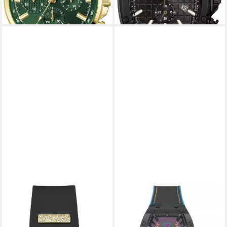
+4
GUESS
GUESS
Multifunktionsuhr LADY
Quarzuhr Catrin
210,50 €
FRONTIER W1160L1,
UVP
229,00 €