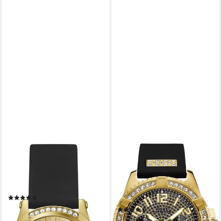
GUESS
GUESS
Quarzuhr ANNETTE
Multifunktionsuhr FRONTIER
GW0860L1, Armbanduhr,
W1132G1, Armbanduhr,
Damenuhr, Silikonarmband
Quarzuhr, Herrenuhr, analog,
(6)
Silikonarmband
ab 105,91 €
UVP
119,00 €
(27)
ab 159,50 €
-11%
UVP
189,00 €