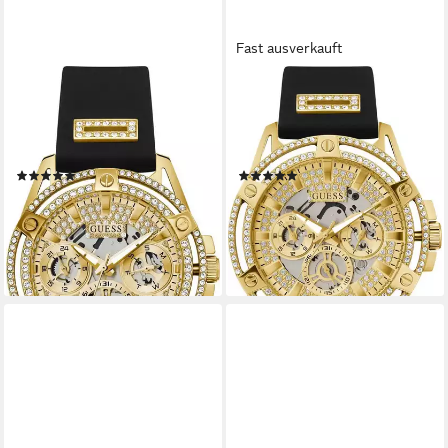
Fast ausverkauft
GUESS
GUESS
Multifunktionsuhr QUEEN
Multifunktionsuhr KING
GW0536L3, Armbanduhr,
GW0537G2, Armbanduhr,
Quarzuhr, Damenuhr
Quarzuhr, Herrenuhr
(8)
(2)
269,00 €
ab 199,50 €
UVP
299,00 €
UVP
299,00 €
-10%
-33%
lieferbar - in 1-2 Werktagen bei dir
lieferbar - in 2-3 Werktagen bei dir