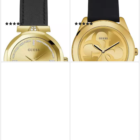
Quarzuhr RUMOUR
Quarzuhr G TWIST W0911L3,
GW0689L2, Armbanduhr,
Armbanduhr, Damenuhr,
Damenuhr
analog, Silikonarmband
(6)
(24)
ab 100,18 €
ab 96,00 €
UVP
119,00 €
UVP
109,00 €
-16%
-12%
lieferbar - in 1-2 Werktagen bei dir
lieferbar - in 1-2 Werktagen bei dir