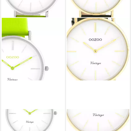
OOZOO
OOZOO
Quarzuhr Oozoo Damen
Quarzuhr Oozoo Damen
Armbanduhr Vintage Series
Armbanduhr olivgrün Analog