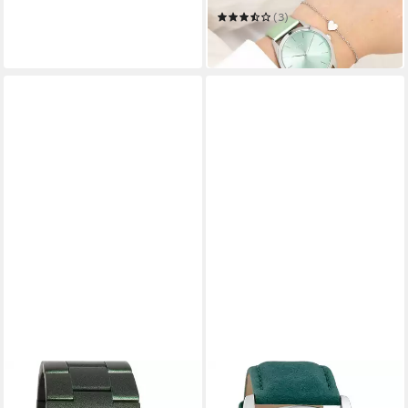
(3)
55,76 €
in 2-3 Werktagen bei dir
OOZOO
Quarzuhr C11402