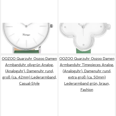
OOZOO
OOZOO
Quarzuhr Oozoo Damen
Quarzuhr Oozoo Damen
Armbanduhr Vintage Series
Armbanduhr Timepieces
55,76 €
55,76 €
Analog
in 2-3 Werktagen bei dir
in 2-3 Werktagen bei dir
OOZOO Quarzuhr Oozoo Damen
OOZOO Quarzuhr Oozoo Damen
Armbanduhr olivgrün Analog,
Armbanduhr Timepieces Analog,
(Analoguhr), Damenuhr rund,
(Analoguhr), Damenuhr rund,
groß (ca. 42mm) Lederarmband,
extra groß (ca. 50mm)
Casual-Style
Lederarmband grün, braun,
Fashion