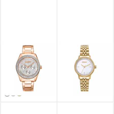
DKNY
DKNY
Quarzuhr Chambers Multi
Quarzuhr Everyday
Glitz DK1L078M0035,
DK1L086M0055,
Armbanduhr, Damenuhr,
Armbanduhr, Damenuhr,
Edelstahlarmband, analog, Tag
Edelstahlarmband, analog
ab 169,43 €
152,99 €
UVP
199,00 €
lieferbar - in 1-2 Werktagen bei dir
-15%
lieferbar - in 1-2 Werktagen bei dir