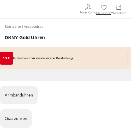
Mein Konto
Merkzettel
Warenkorb
Startseite
Accessoires
DKNY Gold Uhren
10 €
Gutschein für deine erste Bestellung
Armbanduhren
Quarzuhren