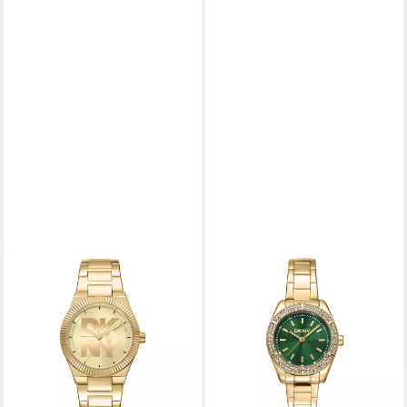
DKNY
DKNY
Quarzuhr Logo watch
Quarzuhr Evening Watch
DK1L102M0035,
DK1L107M0065,
Armbanduhr, Damenuhr,
Armbanduhr, Damenuhr,
Edelstahlarmband, analog
Edelstahlarmband, analog
159,00 €
149,00 €
lieferbar - in 1-2 Werktagen bei dir
lieferbar - in 1-2 Werktagen bei dir