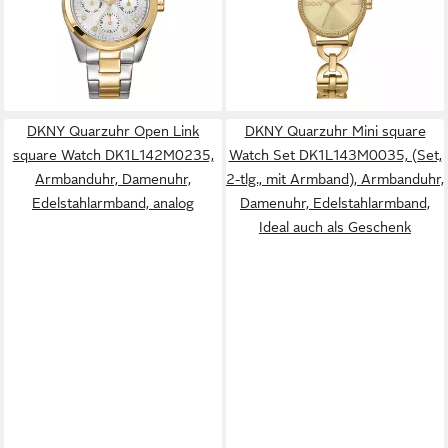
Armbanduhr, Damenuhr,
analog
159,00 €
129,00 €
Edelstahlarmband, analog, Tag
lieferbar - in 1-2 Werktagen bei dir
lieferbar - in 1-2 Werktagen bei dir
DKNY Quarzuhr Open Link
DKNY Quarzuhr Mini square
square Watch DK1L142M0235,
Watch Set DK1L143M0035, (Set,
Armbanduhr, Damenuhr,
2-tlg., mit Armband), Armbanduhr,
Edelstahlarmband, analog
Damenuhr, Edelstahlarmband,
Ideal auch als Geschenk