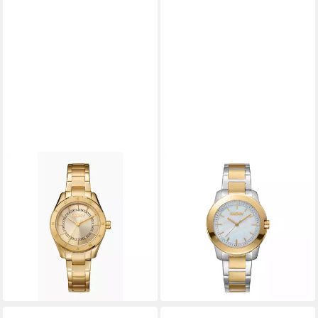
DKNY
DKNY
Quarzuhr Chambers Sport
Quarzuhr Park Ave Midi
DK1L018M0035,
DK1L020M0065,
Armbanduhr, Damenuhr,
Armbanduhr, Damenuhr,
Edelstahlarmband, analog
Edelstahlarmband, analog
139,00 €
149,00 €
lieferbar - in 1-2 Werktagen bei dir
lieferbar - in 1-2 Werktagen bei dir