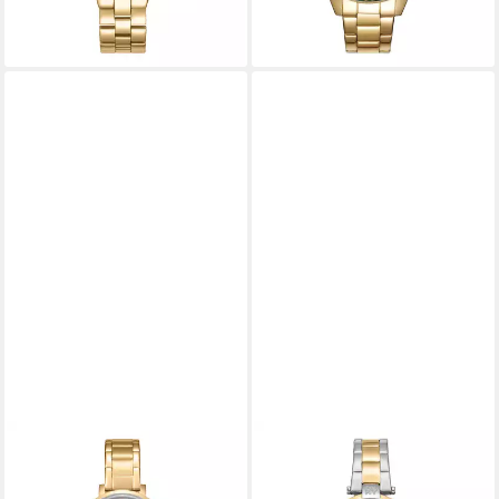
lieferbar - in 1-2 Werktagen bei dir
lieferbar - in 1-2 Werktagen bei dir
DKNY
DKNY
Quarzuhr Soho Glitz
Quarzuhr Essential Mini
DK1L038M0055,
DK1L043M0075,