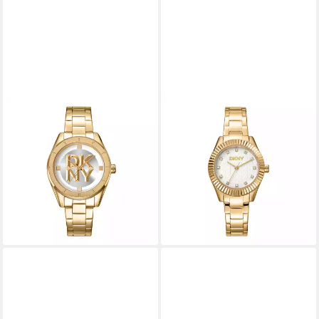
DKNY
DKNY
Quarzuhr Chambers Midi
Quarzuhr Chambers Glitz
DK1L016M0065,
DK1L017M0055,
Armbanduhr, Damenuhr,
Armbanduhr, Damenuhr,
Edelstahlarmband, analog
Edelstahlarmband, analog
149,00 €
ab 158,00 €
lieferbar - in 4-5 Werktagen bei dir
lieferbar - in 1-2 Werktagen bei dir