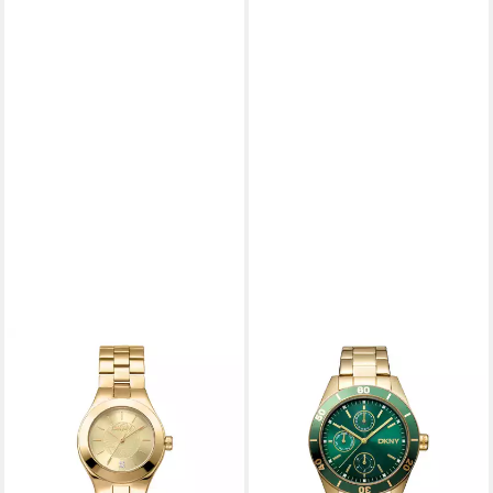
DKNY
DKNY
Quarzuhr Parsons Midi
Quarzuhr Nolita Sport
DK1L026M0035,
DK1L028M0055,
Armbanduhr, Damenuhr,
Armbanduhr, Damenuhr,
Edelstahlarmband, analog
Edelstahlarmband, analog, Tag
149,00 €
179,00 €