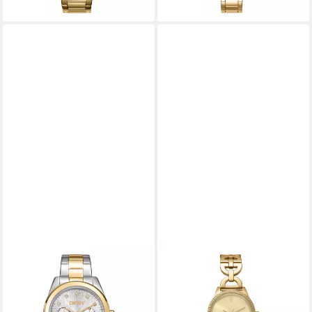
DKNY
DKNY
Quarzuhr Mulit Function
Quarzuhr Open Link Watch
Watch twotone
DK1L113M0245, Armbanduhr,
DK1L109M0065,
Damenuhr, Edelstahlarmband,