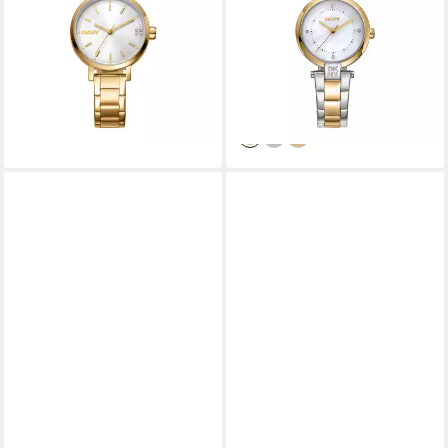
Armbanduhr, Damenuhr,
Armbanduhr, Damenuhr,
Edelstahlarmband, analog
Edelstahlarmband, analog
ab 143,36 €
ab 126,64 €
UVP
159,00 €
lieferbar - in 1-2 Werktagen bei dir
-20%
lieferbar - in 1-2 Werktagen bei dir