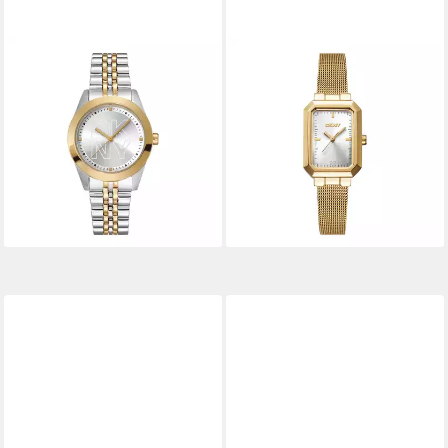
DKNY
DKNY
Quarzuhr Parsons Logo
Quarzuhr Uptown Midi
DK1L060M0065,
DK1L076M0135,
Armbanduhr, Damenuhr,
Armbanduhr, Damenuhr,
Edelstahlarmband, analog
Edelstahlarmband, analog
ab 152,38 €
ab 133,74 €
lieferbar - in 1-2 Werktagen bei dir
lieferbar - in 1-2 Werktagen bei dir