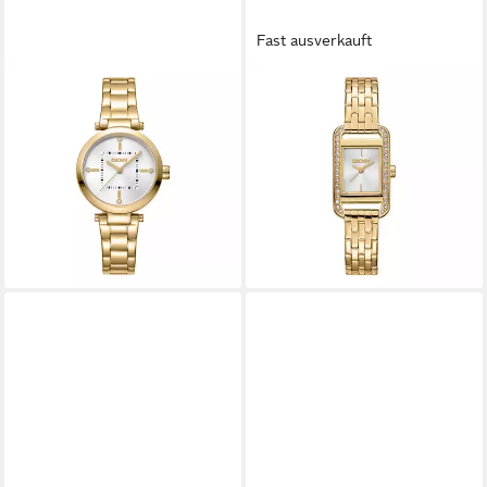
Fast ausverkauft
DKNY
DKNY
Quarzuhr Urban
Quarzuhr Signature square
DK1L092M0065,
Watch DK1L117M0035,
Armbanduhr, Damenuhr,
Armbanduhr, Damenuhr,
Edelstahlarmband, analog
Edelstahlarmband, analog
149,00 €
149,00 €
lieferbar - in 1-2 Werktagen bei dir
lieferbar - in 1-2 Werktagen bei dir