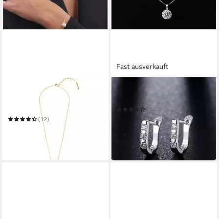
Fast ausverkauft
ELLA EISVOGEL
KIM JOHANSON
Schmuckset 3er Perlmutt-
Schmuckset Lina
Schmuckset: Halskette,
(14)
Ohrringe, Armband
59,99 €
UVP
89,99 €
(12)
57,00 €
UVP
87,00 €
-33%
-34%
in 4-5 Werktagen bei dir
in 4-5 Werktagen bei dir