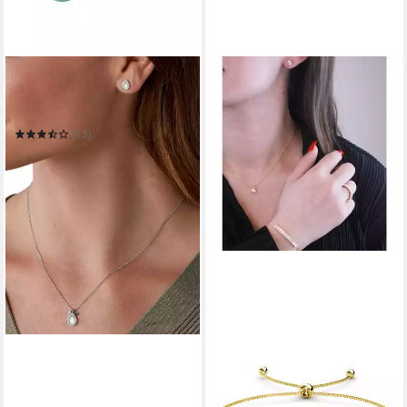
FOSSIL
Ohrring und Ketten Set
Schmuck Geschenk Edelstahl
Tropfen
(13)
85,50 €
UVP
95,00 €
-10%
in 2-3 Werktagen bei dir
ELLA EISVOGEL
Schmuckset Crystal Mia
Schmuckset