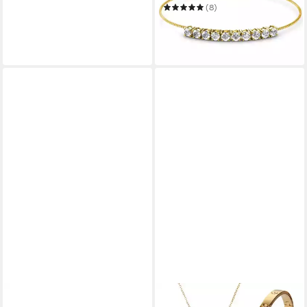
(8)
67,00 €
UVP
97,00 €
-31%
in 4-5 Werktagen bei dir