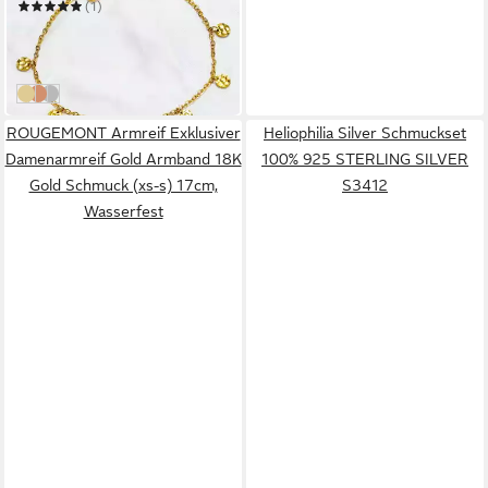
(1)
32,99 €
UVP
59,99 €
-45%
in 4-5 Werktagen bei dir
Gold
Rosegold
Silber
ROUGEMONT Armreif Exklusiver
Heliophilia Silver Schmuckset
Damenarmreif Gold Armband 18K
100% 925 STERLING SILVER
Gold Schmuck (xs-s) 17cm,
S3412
Wasserfest