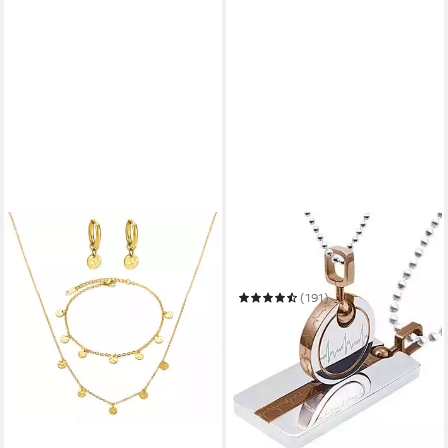
FIRETTI
Schmuckset Multipack
Schmuck Geschenk
Halsketten LIEBE
(191)
65,84 €
UVP
73,97 €
-11%
in 1-2 Werktagen bei dir