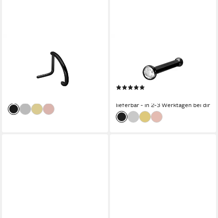
PIERCINGLINE
PIERCINGLINE
Nasenpiercing Chirurgenstahl
Nasenpiercing Chirurgenstahl
Nasenstecker RUNDES
Nasenstecker Pin KRISTALL
DESIGN (Nasenstecker, 1-tlg)
(Nasenstecker, 1-tlg)
(1)
17,95 €
13,95 €
lieferbar - in 2-3 Werktagen bei dir
lieferbar - in 2-3 Werktagen bei dir