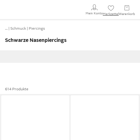
Mein Konto
Merkzettel
Warenkorb
…
Schmuck
Piercings
Schwarze Nasenpiercings
614 Produkte