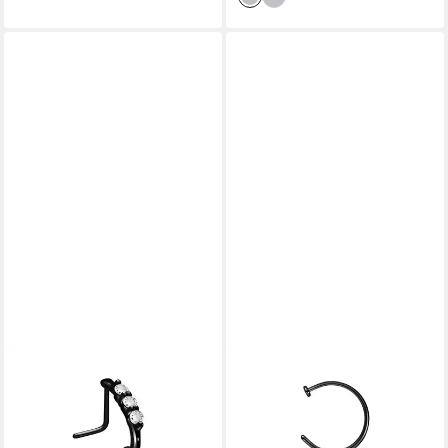
PIERCINGLINE
PIERCINGLINE
Nasenpiercing Chirurgenstahl
Nasenpiercing Chirurgenstahl
Nasenstecker 3 GROSSE
Nasenring offen PLATTE
KRISTALLE (Nasenstecker, 1-
(Nasenstecker, 1-tlg)