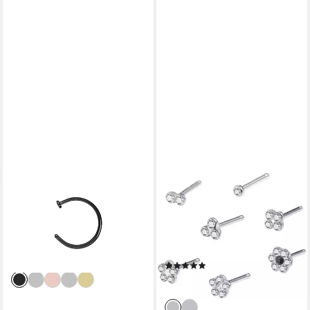
PIERCINGLINE
FIRETTI
Nasenpiercing Titan
Nasenpiercing-Set Multipack
Nasenring offen PLATTE
Schmuck Geschenk Edelstahl
(Nasenstecker, 1-tlg)
Piercing Nasenstecker Flower
15,95 €
(Set, 7-tlg), mit Preciosa
lieferbar - in 2-3 Werktagen bei dir
(1)
Crystal
21,75 €
lieferbar - in 1-2 Werktagen bei dir