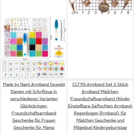
SUOOMAC
Perlenarmband Set DIY
Schmuckset Perlen 3mm
8000tlg mit Buchstaben und
Zubehör (DIY Schmuck-
14,99 €
Bastelset, 8000-tlg., 8000
UVP
24,99 €
Teile Perlen-Set inkl. Zubehör
-40%
lieferbar - in 2-3 Werktagen bei dir
& Buchstaben), 24 Farben,
Buchstaben, Anhänger, DIY
Made by Nami Armband Gewebt
CLTYQ Armband Set 3 Stück
Schmuckset
Damen mit Schriftzug in
Armband Mädchen,
verschiedenen Varianten
Freundschaftsarmband (Kinder
Glücksbringer,
Einstellbare Geflochten Armband,
Freundschaftsarmband
Regenbogen Rrmband), für
Geschenke für Frauen
Mädchen Geschenke und
Geschenke für Mama
Mitgebsel Kindergeburtstag