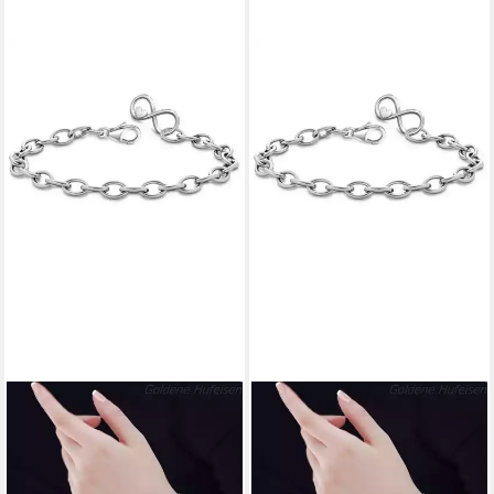
GOLDENE HUFEISEN
GOLDENE HUFEISEN
Bettelarmband Stabiles
Bettelarmband Stabiles
Kinder, Mädchen
Kinder, Mädchen
Unendlichkeit Armband
Unendlichkeit Armband