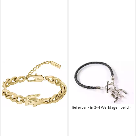
LE BIJOU
Bettelarmband Crystal
Whisper (1-tlg), Leder-
Armband mit Bettelanhängern
mit Markenkristallen
24,95 €
lieferbar - in 3-4 Werktagen bei dir