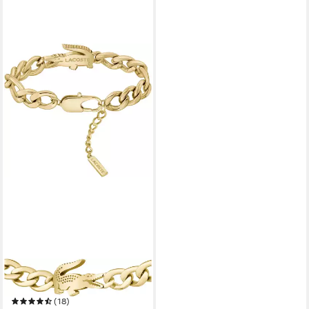
LACOSTE
Armkette CROCODILE
(18)