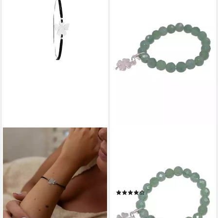
FIRETTI
Charm-Armband Schmuck
Geschenk Charm Kleeblatt,
Made in Germany - mit
Rosenquarz oder Aventurin
(7)
17,80 €
UVP
19,99 €
-11%