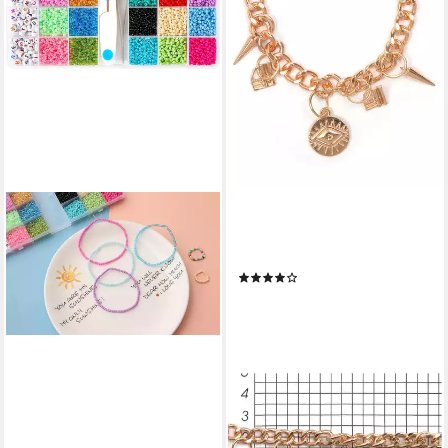
FIRETTI
Armband Bettelarmband-
Optik
(1)
18,64 €
UVP
20,94 €
-11%
lieferbar - in 1-2 Werktagen bei dir