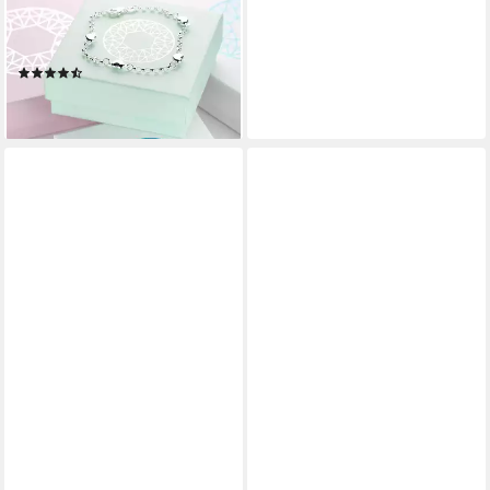
Herzen Silber SA-108, 925
Sterling Silber, rhodiniert
(3)
43,95 €
lieferbar - in 2-3 Werktagen bei dir