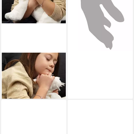
MATERIA
Armkette Kinderarmband
Herzen Rosa Emaille SA-100,
925 Sterling Silber
44,95 €
lieferbar - in 2-3 Werktagen bei dir