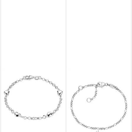
HERZENGEL
Silberarmband Einhorn, mit
Emaille
39,97 €
UVP
44,90 €
-11%
lieferbar - in 1-2 Werktagen bei dir