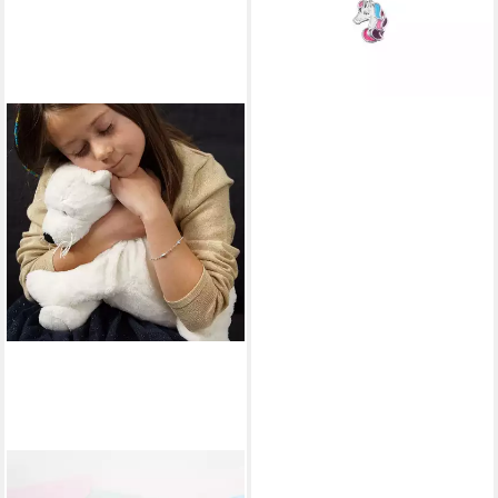
MATERIA
Armkette Kinderarmband