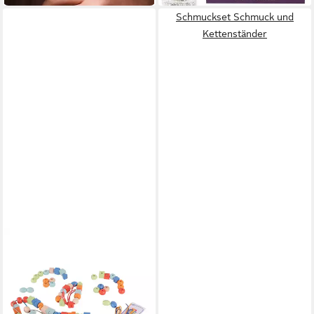
Schmuckset Schmuck und
Kettenständer