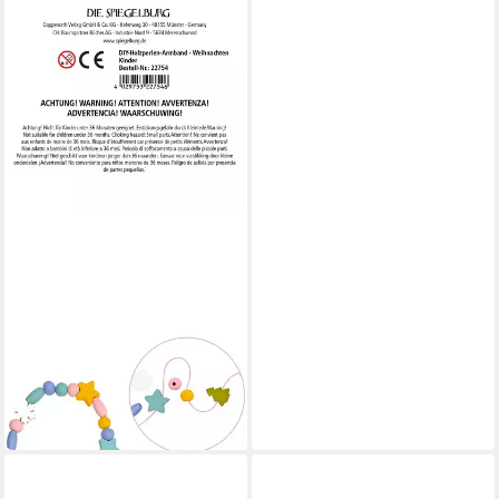
COPPENRATH DIE SPIEGELBURG
Schmuckset DIY-Holzperlen-
Armband
ab 4,95 €
in 2-3 Werktagen bei dir