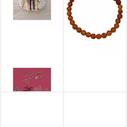
-11%
in 4-5 Werktagen bei dir
VEDES
Schmuckset Boho-
Schmuckset Love & Peace
15,74 €
in 3-4 Werktagen bei dir