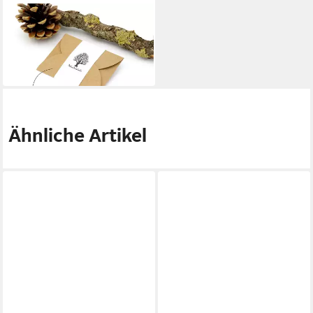
NATURSCHATULLE
Kette mit Anhänger Circle
Light Holzmedaillon
19,95 €
in 5-6 Werktagen bei dir
Ähnliche Artikel