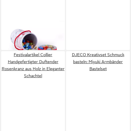
CLASSIC WORLD
Lernspielzeug Classic World -
Fädelkette Holzperlen -
16,99 €
30x20x2,5cm - ab 3 Jahre
in 2-3 Werktagen bei dir
Festivalartikel Collier
DJECO Kreativset Schmuck
Handgefertigter Duftender
basteln: Miyuki Armbänder
Rosenkranz aus Holz in Eleganter
Bastelset
Schachtel