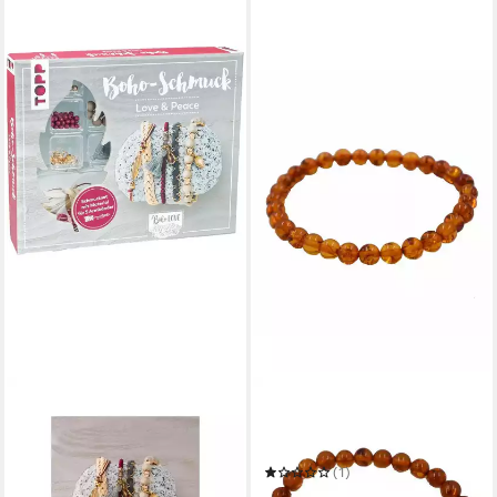
FIRETTI
Armband Schmuck Geschenk
Armschmuck Armkette
Bernstein
(1)
22,25 €
UVP
24,99 €