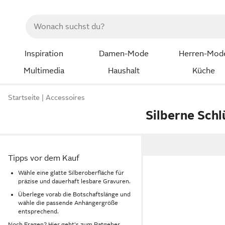
Inspiration
Damen-Mode
Herren-Mod
Multimedia
Haushalt
Küche
Startseite
Accessoires
Silberne Sch
Tipps vor dem Kauf
Wähle eine glatte Silberoberfläche für
präzise und dauerhaft lesbare Gravuren.
Überlege vorab die Botschaftslänge und
wähle die passende Anhängergröße
entsprechend.
Noch Fragen? Hier geht's zum
Ratgeber