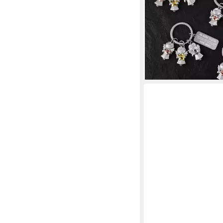
schneller als..."
(3)
14,90 €
lieferbar - in 3-4 Werktag