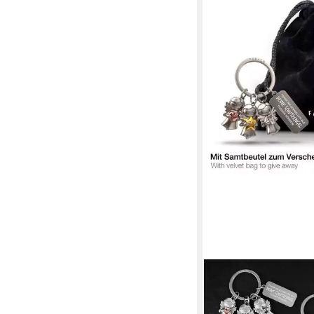
FABACH
Schlüsselanhänger Sc
Stars" mit Gravur "Fa