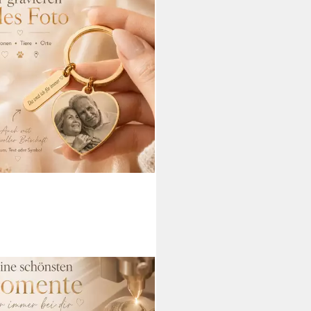
CHMUCKDESIGN
üsselanhänger mit Gravur Foto
üsselanhänger personalisiert mit