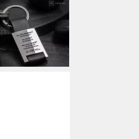
ACH
üsselanhänger Leder mit Gravur
er Moment mit dir ist das
nste Geschenk"
(25)
0 €
rbar - in 3-4 Werktagen bei dir