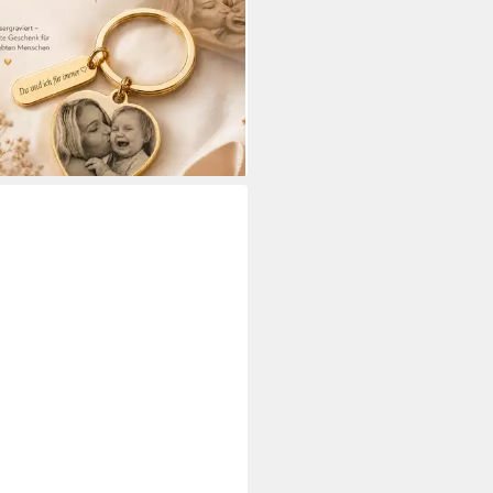
ur Anhänger mit Bild (2-tlg.,
 graviert)
0 €
UVP
49,90 €
%
rbar - in 5-6 Werktagen bei dir