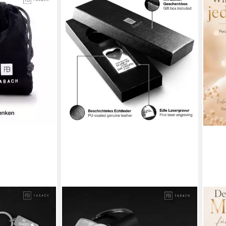
FABACH
BS S
hutzengel "3
Schlüsselanhänger Leder mit Herz
Schl
hre nie
und Gravur - Fahr vorsichtig
Schl