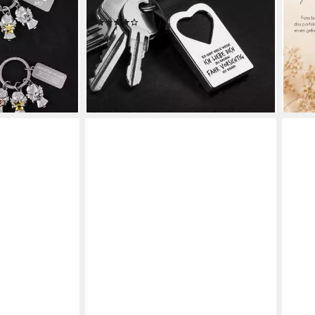
Glücksbringer - Viele Wege
Grav
(2)
Foto
15,90 €
24,9
en bei dir
lieferbar - in 3-4 Werktagen bei dir
-50
liefe