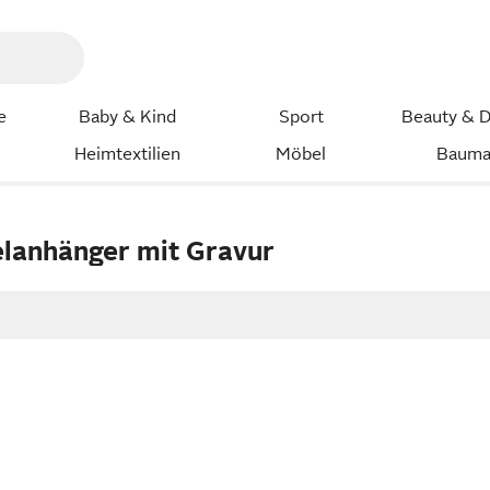
e
Baby & Kind
Sport
Beauty & D
Heimtextilien
Möbel
Bauma
elanhänger mit Gravur