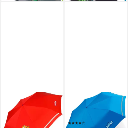
SCOUT
SCOUT
Taschenregenschirm Mini
Taschenregenschirm Mini
Kinderschirm reflektierend
Kinderschirm Basic
bedruckt, extra leicht für
reflektierend, leicht
(9)
Kinder gemacht