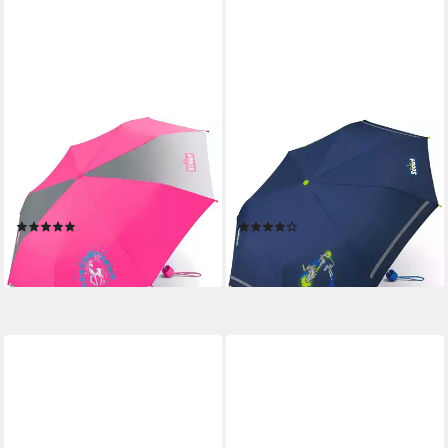
SCOUT
SCOUT
Taschenregenschirm Mini
Taschenregenschirm Mini
Kinderschirm Basic
Kinderschirm Basic
reflektierend bedruckt, leicht
reflektierend bedruckt, leicht
(2)
(1)
22,99 €
22,99 €
lieferbar - in 2-3 Werktagen bei dir
lieferbar - in 2-3 Werktagen bei dir