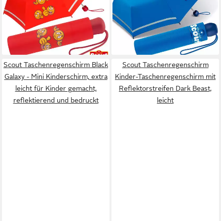
17,99 €
19,99 €
UVP
22,99 €
lieferbar - in 2-3 Werktagen bei dir
-13%
+3
lieferbar - in 2-3 Werktagen bei dir
Scout Taschenregenschirm Black
Scout Taschenregenschirm
Galaxy - Mini Kinderschirm, extra
Kinder-Taschenregenschirm mit
leicht für Kinder gemacht,
Reflektorstreifen Dark Beast,
reflektierend und bedruckt
leicht