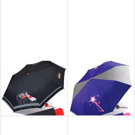
SCOUT
SCOUT
Taschenregenschirm Mini
Taschenregenschirm Mini
Kinderschirm Basic
Kinderschirm Basic
reflektierend bedruckt, leicht
reflektierend bedruckt, leicht
ab 19,99 €
ab 19,99 €
UVP
22,99 €
UVP
22,99 €
-13%
-13%
lieferbar - in 2-3 Werktagen bei dir
lieferbar - in 2-3 Werktagen bei dir