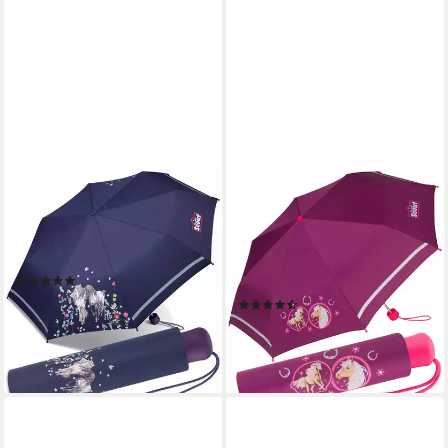
SCOUT
SCOUT
Taschenregenschirm Mini
Taschenregenschirm Mini
Kinderschirm Basic
Kinderschirm reflektierend
reflektierend bedruckt, leicht
bedruckt, extra leicht für
(3)
Kinder gemacht
19,99 €
UVP
22,99 €
(2)
ab 19,99 €
-13%
UVP
22,99 €
lieferbar - in 2-3 Werktagen bei dir
-13%
lieferbar - in 2-3 Werktagen bei dir