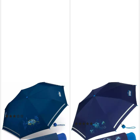
SCOUT
SCOUT
Taschenregenschirm Mini
Taschenregenschirm Mini
Kinderschirm Basic
Kinderschirm reflektierend
reflektierend bedruckt, leicht
bedruckt, extra leicht für
(1)
Kinder gemacht
ab 19,99 €
UVP
22,99 €
(1)
ab 19,99 €
-13%
UVP
22,99 €
lieferbar - in 2-3 Werktagen bei dir
-13%