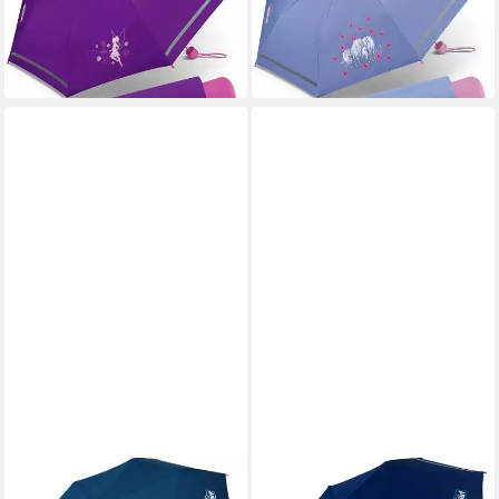
ab 19,99 €
ab 19,99 €
UVP
22,99 €
UVP
22,99 €
-13%
-13%
lieferbar - in 2-3 Werktagen bei dir
lieferbar - in 2-3 Werktagen bei dir
SCOUT
SCOUT