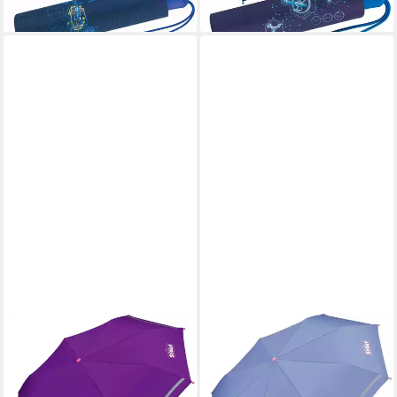
lieferbar - in 2-3 Werktagen bei dir
SCOUT
SCOUT
Taschenregenschirm Mini
Taschenregenschirm Amici -
Kinderschirm Basic
Mini Kinderschirm, leicht,
reflektierend bedruckt, leicht
reflektierend und bedruckt