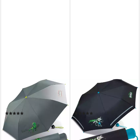
SCOUT
SCOUT
Taschenregenschirm Mini
Taschenregenschirm Mini
Kinderschirm Basic
Kinderschirm Basic
reflektierend bedruckt, leicht
reflektierend bedruckt, leicht
(2)
(1)
ab 19,99 €
19,99 €
UVP
22,99 €
UVP
22,99 €
-13%
-13%
lieferbar - in 2-3 Werktagen bei dir
lieferbar - in 2-3 Werktagen bei dir