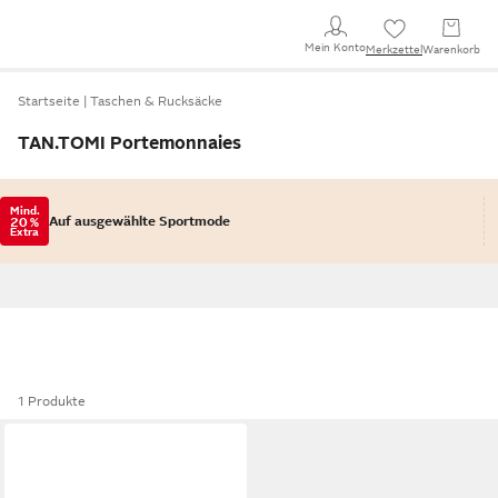
Mein Konto
Merkzettel
Warenkorb
Startseite
Taschen & Rucksäcke
TAN.TOMI Portemonnaies
Mind.
Auf ausgewählte Sportmode
20 %
Extra
1 Produkte