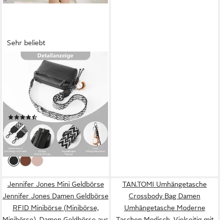
Sehr beliebt
TAN.TOMI
Umhängetasche Damen
Schultertasche Klein
Handtasche Crossbody Bag
Henkeltasche (Tasche mit viel
(36)
Stauraum), Für Pendeln Reise
26,94 €
UVP
56,00 €
Campus Sport Rucksäcke
-52%
lieferbar - in 3-4 Werktagen bei dir
Jennifer Jones Mini Geldbörse
TAN.TOMI Umhängetasche
Jennifer Jones Damen Geldbörse
Crossbody Bag Damen
RFID Minibörse (Minibörse,
Umhängetasche Moderne
Minibörse), Damen Geldbörse aus
Taschen Modisch, Vielseitig mit