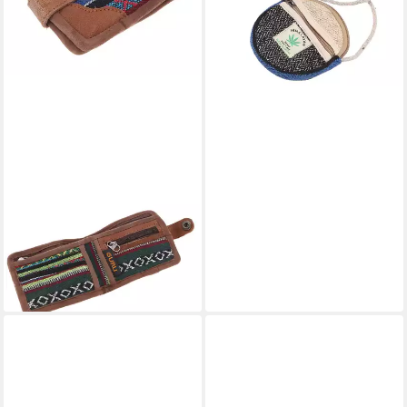
GURU-SHOP
Geldbörse Boho Ethno
Portemonnaie Retro, Vintage..
25,90 €
lieferbar - in 2-3 Werktagen bei dir