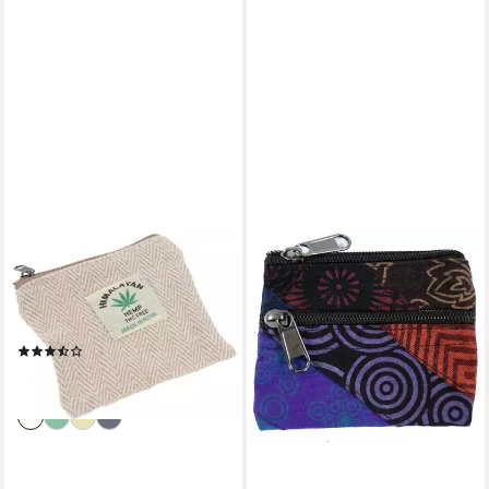
GURU-SHOP
Geldbörse Ethno
Portemonnaie, Geldbeutel aus
Stoff - beige
(2)
4,90 €
lieferbar - in 2-3 Werktagen bei dir