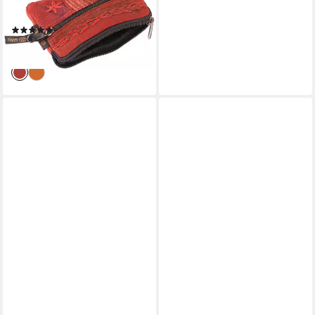
Portemonnaie, Geldbeutel,..
(1)
8,90 €
lieferbar - in 2-3 Werktagen bei dir