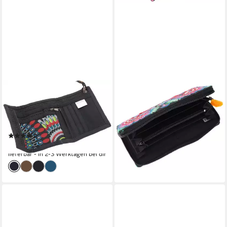
GURU-SHOP
GURU-SHOP
Geldbörse Besticktes
Geldbörse Besticktes Ethno
Portemonnaie Retro, Ethno,
Portemonnaie Chiang Mai -..
29,90 €
Boho..
lieferbar - in 2-3 Werktagen bei dir
(1)
8,90 €
+3
lieferbar - in 2-3 Werktagen bei dir