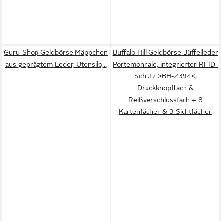
Guru-Shop Geldbörse Mäppchen
Buffalo Hill Geldbörse Büffelleder
aus geprägtem Leder, Utensilo,..
Portemonnaie, integrierter RFID-
Schutz >BH-2394<,
Druckknopffach &
Reißverschlussfach + 8
Kartenfächer & 3 Sichtfächer