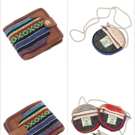
GURU-SHOP
Geldbörse Rundes Ethno
Patchwork Portemonnaie,
Mäppchen,..
8,90 €
lieferbar - in 2-3 Werktagen bei dir