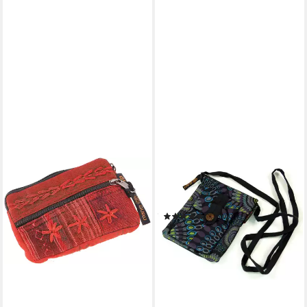
GURU-SHOP
Geldbörse Brustbeutel, Boho
Geldbörse - schwarz
(4)
8,90 €
lieferbar - in 2-3 Werktagen bei dir