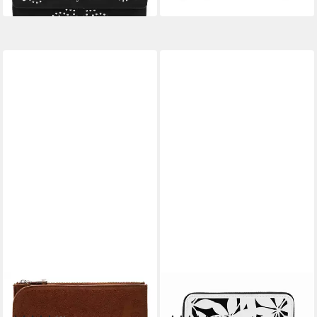
in 2-3 Werktagen bei dir
in 2-3 Werktagen bei dir
DESIGUAL
DESIGUAL
Geldbörse Ines
Geldbörse Onyx