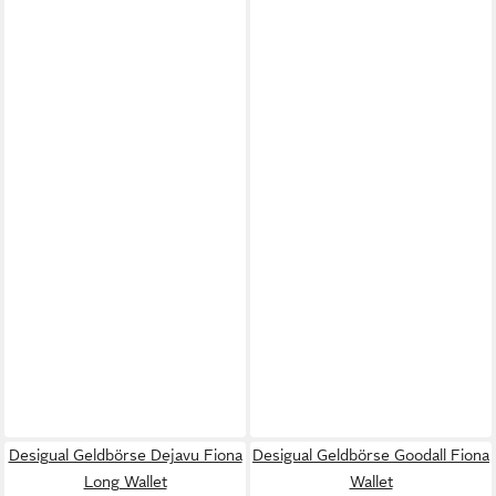
Desigual Geldbörse Dejavu Fiona
Desigual Geldbörse Goodall Fiona
Long Wallet
Wallet