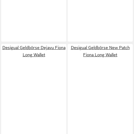
Desigual Geldbörse Dejavu Fiona
Desigual Geldbörse New Patch
Long Wallet
Fiona Long Wallet