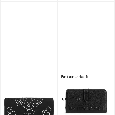
Fast ausverkauft
DESIGUAL
DESIGUAL
Geldbörse Poker Face
Geldbörse Mone
(1)
(2)
ab 31,17 €
24,95 €
UVP
59,95 €
UVP
49,95 €
-48%
-50%