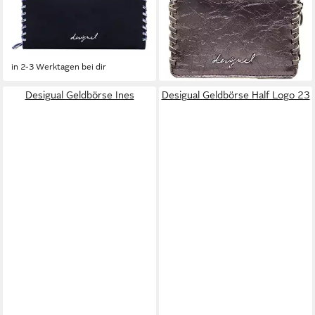
Geldbörse Capsule Tiny
Geldbörse Capsule Tiny
Fiona Long Wallet
Greta Medium Wallet
38,85 €
ab 29,09 €
UVP
59,95 €
UVP
55,95 €
-35%
-48%
in 2-3 Werktagen bei dir
in 2-3 Werktagen bei dir
Desigual Geldbörse Ines
Desigual Geldbörse Half Logo 23