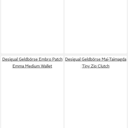
Desigual Geldbörse Embro Patch
Desigual Geldbörse Mai-Taimagda
Emma Medium Wallet
Tiny Zip Clutch