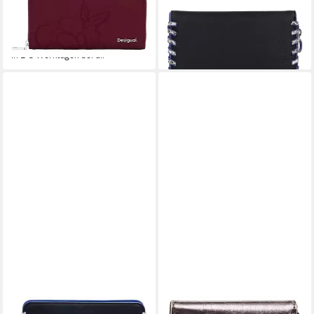
Geldbörse Fiona Wallet
Geldbörse Greta
41,37 €
ab 29,09 €
UVP
59,95 €
UVP
55,95 €
-31%
-48%
in 2-3 Werktagen bei dir
in 2-3 Werktagen bei dir
DESIGUAL
DESIGUAL