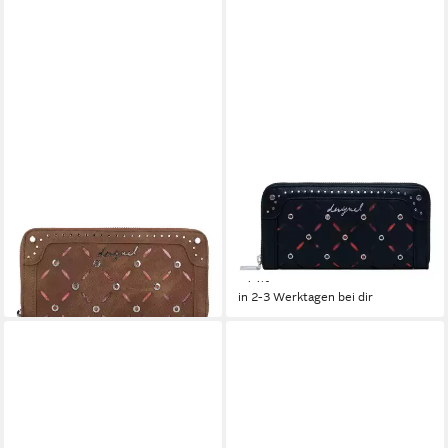
DESIGUAL
DESIGUAL
Geldbörse Yankee
Geldbörse Yankee Fiona Long
ab 31,17 €
Wallet
UVP
59,95 €
ab 33,84 €
UVP
59,95 €
-48%
-44%
in 2-3 Werktagen bei dir
in 2-3 Werktagen bei dir