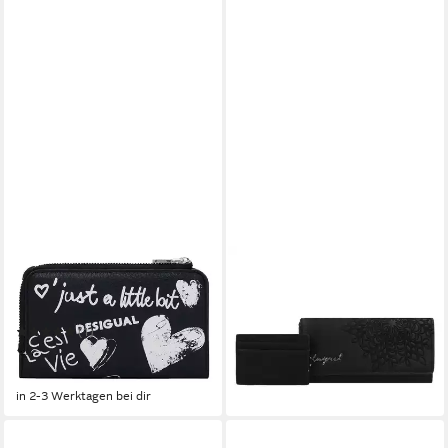
DESIGUAL
DESIGUAL
Geldbörse Seshat Emma 2.0
Geldbörse Sierra
34,13 €
Wallet
UVP
59,95 €
-43%
(1)
32,17 €
UVP
45,95 €
in 2-3 Werktagen bei dir
-30%
in 2-3 Werktagen bei dir