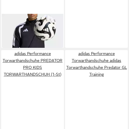
ADIDAS PERFORMANCE
Torwarthandschuhe
PREDATOR PRO
140,00 €
TORWARTHANDSCHUH,
in 2-3 Werktagen bei dir
RIEMEN
adidas Performance
adidas Performance
Torwarthandschuhe PREDATOR
Torwarthandschuhe adidas
PRO KIDS
Torwarthandschuhe Predator GL
TORWARTHANDSCHUH (1-St)
Training