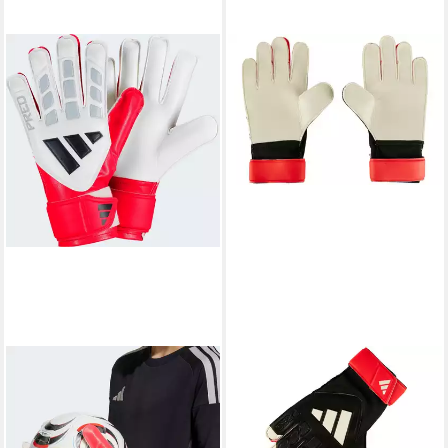
ADIDAS PERFORMANCE
ADIDAS PERFORMANCE
Torwarthandschuhe
Torwarthandschuhe
PREDATOR TRAINING KIDS
PREDATOR TRAINING
ab 20,99 €
ab 24,99 €
UVP
25,00 €
UVP
30,00 €