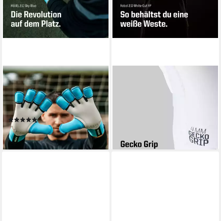
T1TAN
T1TAN
Torwarthandschuhe
Torwarthandschuhe
Torwarthandschuhe
Torwarthandschuhe
Erwachsene Rebel Sky Blue
Erwachsene Rebel White-Out
(1)
89,99 €
99,99 €
lieferbar - in 2-3 Werktagen bei dir
lieferbar - in 2-3 Werktagen bei dir