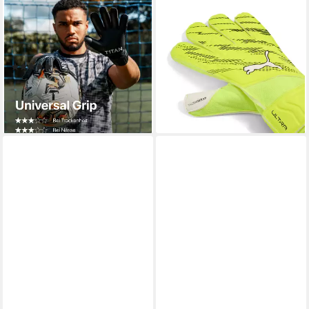
T1TAN
PUMA
Torwarthandschuhe
Torwarthandschuhe ULTRA
Torwarthandschuhe
PLAY RC für sportliche
Erwachsene Classic Black-Out
Einsätze, mit superweichem
(1)
Latex-Grip
72,99 €
18,99 €
UVP
21,95 €
lieferbar - in 2-3 Werktagen bei dir
-13%
lieferbar - in 1-2 Werktagen bei dir