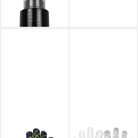
ab 17,95 €
UVP
19,95 €
-10%
lieferbar - in 2-3 Werktagen bei dir