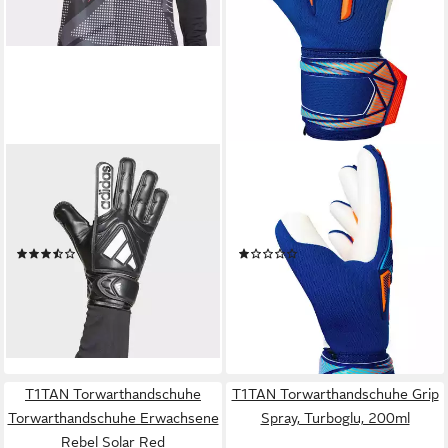
ADIDAS PERFORMANCE
REUSCH
Torwarthandschuhe COPA GL
Torwarthandschuhe Attrakt
CLB J für Kinder und
Freegel Advance mit Komfort
Jugendliche
und zuverlässiger Stabilität
(13)
(1)
ab 14,99 €
ab 47,99 €
UVP
18,00 €
UVP
59,99 €
-17%
-20%
lieferbar - in 1-2 Werktagen bei dir
lieferbar - in 2-3 Werktagen bei dir
T1TAN Torwarthandschuhe
T1TAN Torwarthandschuhe Grip
Torwarthandschuhe Erwachsene
Spray, Turboglu, 200ml
Rebel Solar Red