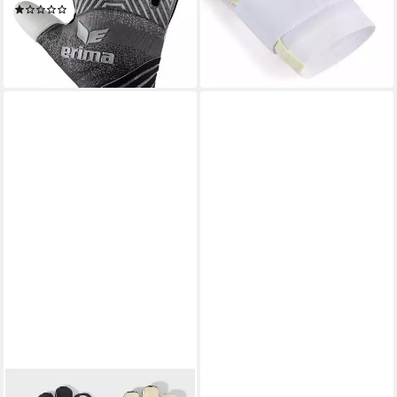
(1)
Unisex
38,49 €
UVP
54,99 €
119,95 €
-30%
lieferbar - in 3-4 Werktagen bei dir
lieferbar - in 2-3 Werktagen bei dir