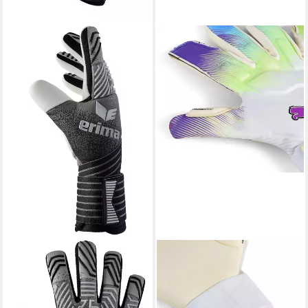
ERIMA
PUMA
Torwarthandschuhe Flex RD
Torwarthandschuhe PUMA
Pro Torwarthandschuhe (2-
ULTRA Ultimate BRILLIANCE
St)
Hybrid Torwarthandschuhe