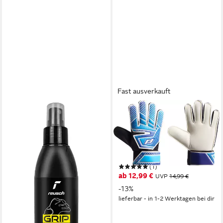
Fast ausverkauft
PRO TOUCH
Torwarthandschuhe Force
400 AG für den Sporteinsatz,
sportlicher Stil, in
Ausgabegrößen 3 bis 8
(1)
ab 12,99 €
UVP
14,99 €
-13%
lieferbar - in 1-2 Werktagen bei dir