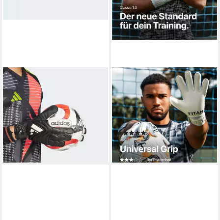
ADIDAS PERFORMANCE
T1TAN
Torwarthandschuhe COPA
Torwarthandschuhe
CLUB
Torwarthandschuhe
TORWARTHANDSCHUHE (1-
Erwachsene Classic White-
St)
Out
(5)
(1)
ab 21,99 €
72,99 €
lieferbar - in 1-2 Werktagen bei dir
lieferbar - in 2-3 Werktagen bei dir