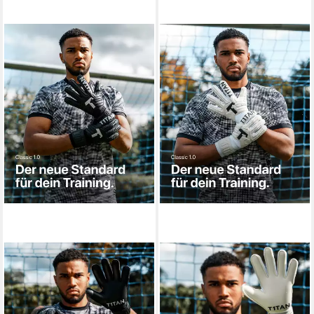
T1TAN
T1TAN
Torwarthandschuhe
Torwarthandschuhe
Torwarthandschuhe
Torwarthandschuhe
Erwachsene Classic Black-Out
Erwachsene Classic White-