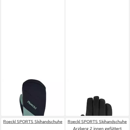
ROECKL SPORTS
ROECKL SPORTS
Skihandschuhe
Skihandschuhe Sevaster GTX
55,85 €
47,88 €
UVP
69,95 €
in 3-4 Werktagen bei dir
-32%
in 2-3 Werktagen bei dir
Roeckl SPORTS Skihandschuhe
Roeckl SPORTS Skihandschuhe
Arzberg 2 innen gefüttert