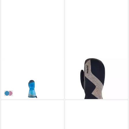
ROECKL SPORTS
ROECKL SPORTS
Skihandschuhe Fuji
Skihandschuhe
20,75 €
71,05 €
UVP
29,95 €
UVP
89,95 €
-31%
-21%
in 3-4 Werktagen bei dir
in 3-4 Werktagen bei dir
blue
berry