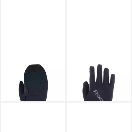
ROECKL SPORTS
ROECKL SPORTS
Skihandschuhe
Skihandschuhe
ab 74,75 €
22,55 €
UVP
99,95 €
in 3-4 Werktagen bei dir
-25%
in 3-4 Werktagen bei dir