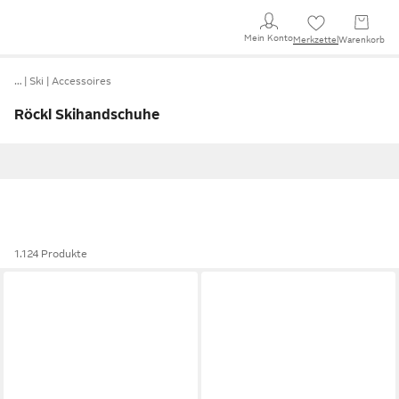
Mein Konto
Merkzettel
Warenkorb
…
Ski
Accessoires
Röckl Skihandschuhe
1.124 Produkte