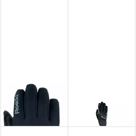
ROECKL SPORTS
ROECKL SPORTS
Skihandschuhe Hintertux
Skihandschuhe Kreuzeck
38,75 €
GTX
UVP
49,95 €
49,95 €
UVP
69,95 €
-22%
-29%
in 3-4 Werktagen bei dir
in 2-3 Werktagen bei dir