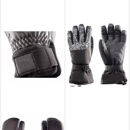
ZANIER
Skihandschuhe GAP.STX
Wasserdichter und
schützender Snowboard-
Handschuh mit innovativen
79,05 €
UVP
99,99 €
-21%
lieferbar - in 2-3 Werktagen bei dir
ZANIER
Skihandschuhe ZENITH.GTX