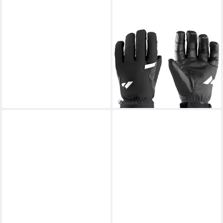
ZANIER
Skihandschuhe
WILDSPITZE.TW
64,95 €
UVP
119,99 €
-46%
lieferbar - in 2-3 Werktagen bei dir