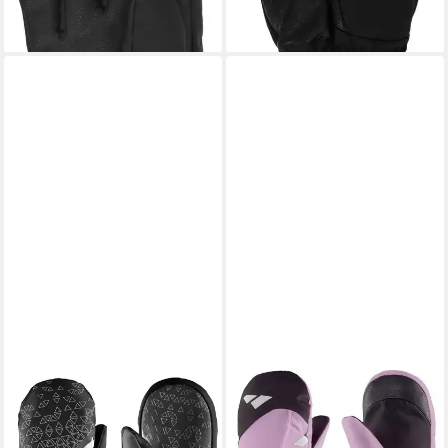
lieferbar - in 2-3 Werktagen bei dir
109,95 €
lieferbar - in 2-3 Werktagen bei dir
ZANIER
Skihandschuhe SILLIAN.STX
Mitten Hochfunktionelle