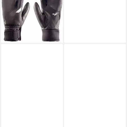
Trigger Unisex-Handschuh für
urbane und berufliche
Aktivitäten mit GORE-TEX®
89,45 €
UVP
129,99 €
-31%
lieferbar - in 2-3 Werktagen bei dir