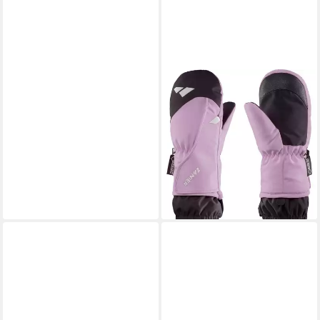
ZANIER
Skihandschuhe KIDS.GTX
Warme, wasserdichte Kinder-
Skihandschuhe mit Gore-Tex®
und
38,45 €
lieferbar - in 2-3 Werktagen bei dir