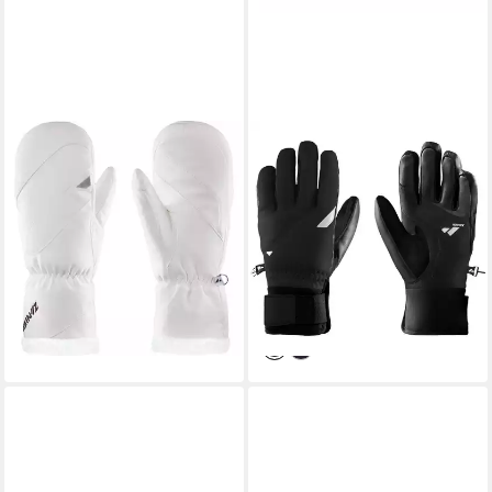
ZANIER
ZANIER
Skihandschuhe LECH.STX
Skihandschuhe ZENITH.GTX
Mitten Eleganter,
Hochwertige, winddichte
wasserdichter Damen-
Lederhandschuhe mit GORE-
Fäustling mit Kunstfell-Besatz
TEX®-Technologie und
84,95 €
89,45 €
UVP
99,99 €
UVP
129,99 €
-15%
-31%
lieferbar - in 2-3 Werktagen bei dir
lieferbar - in 2-3 Werktagen bei dir