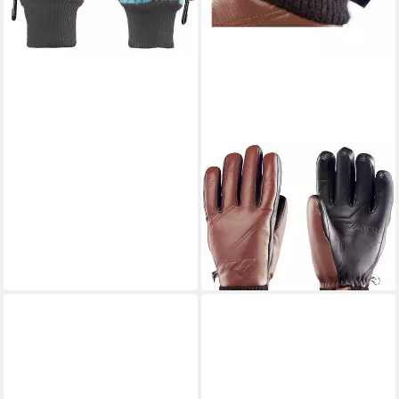
lieferbar - in 2-3 Werktagen bei dir
ZANIER
Skihandschuhe Vogue
69,95 €
UVP
129,99 €
-46%
lieferbar - in 2-3 Werktagen bei dir