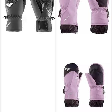
Kinder-Fäustlinge mit
SYMPATEX® Membran und
43,25 €
UVP
49,99 €
-13%
lieferbar - in 2-3 Werktagen bei dir