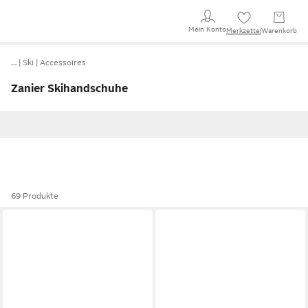
Mein Konto
Merkzettel
Warenkorb
…
Ski
Accessoires
Zanier Skihandschuhe
69 Produkte