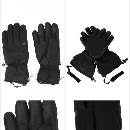
ZANIER
ZANIER
Skihandschuhe LADY.GTX mit
Skihandschuhe
wetterfester Membran
Obertauern.GTX mit
69,95 €
wetterfester Membran