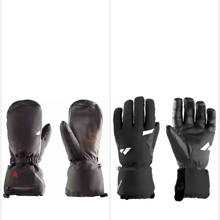
ZANIER
Skihandschuhe HOT.STX
Beheizbare Fäustlinge für
kalte Wintertage mit
wasserdichter Membran
208,05 €
UVP
329,99 €
-37%
lieferbar - in 2-3 Werktagen bei dir