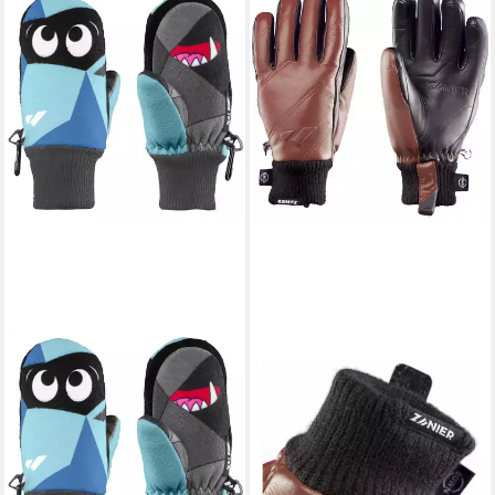
ZANIER
Skihandschuhe Znowman
Gefütterte und wärmende
Kinder-Fäustlinge mit lustigem
Design aus
24,95 €