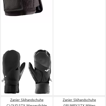
ZANIER
Skihandschuhe ZENITH.GTX
Mitten Unisex Fäustlinge aus
Voll-Leder mit GORE-TEX®
für optimale
89,45 €
UVP
129,99 €
-31%
lieferbar - in 2-3 Werktagen bei dir
Zanier Skihandschuhe
Zanier Skihandschuhe
CLOUD.STX Wasserdichte
GRUMPY.STX Mitten