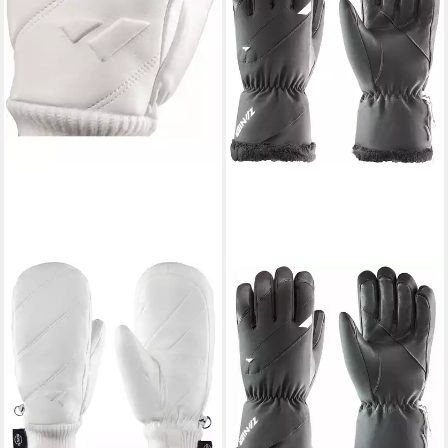
ZANIER
ZANIER
Skihandschuhe Vogue Mitten
Skihandschuhe LECH.STX
69,95 €
UVP
129,99 €
Elegante und funktionelle
-46%
Damenhandschuhe mit
lieferbar - in 2-3 Werktagen bei dir
wasserdichter
81,85 €
UVP
99,99 €
-18%
lieferbar - in 2-3 Werktagen bei dir