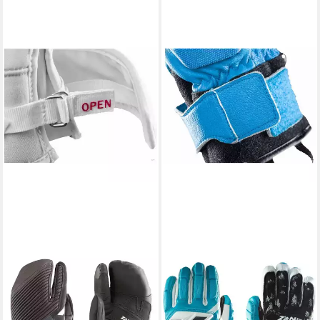
ZANIER
ZANIER
Skihandschuhe
Skihandschuhe Gate Killer
EVOLUTION.XSX
Hochwertiger, gefütterter
74,95 €
UVP
139,99 €
Unisex-Handschuh für Ski-