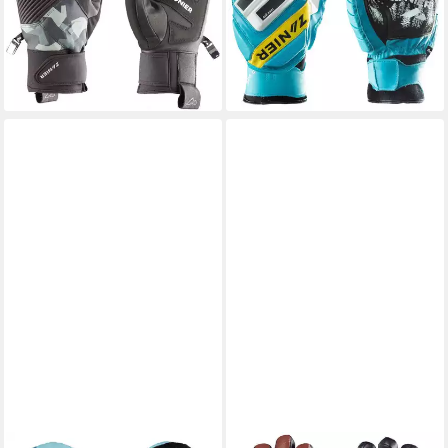
-46%
und
lieferbar - in 2-3 Werktagen bei dir
136,45 €
UVP
199,99 €
-32%
lieferbar - in 2-3 Werktagen bei dir