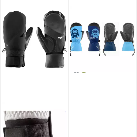
ZANIER
Skihandschuhe YEAHTI.STX
Mitten Optimaler Schutz und
Komfort für kleine Skifahrer
dank innovativer
27,65 €
UVP
34,99 €
-21%
lieferbar - in 2-3 Werktagen bei dir