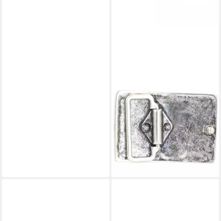
BELTINGER
Gürtelschnalle Ornamente 4,0
cm - Buckle Wechselschließe
Gürtelschließe 40mm - Gürtel
(1-St)
27,99 €
lieferbar - in 2-3 Werktagen bei dir