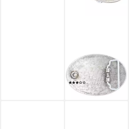
BELTINGER
Gürtelschnalle Buckle 4,0 cm -
Buckle Wechselschließe
Gürtelschließe 40mm - LARP-
und (1-St)
(1)
24,99 €
lieferbar - in 2-3 Werktagen bei dir