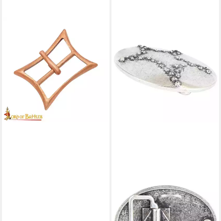
LORD OF BATTLES
Gürtelschnalle
Spätmittelalterliche
Gürtelschnalle aus Bronze
13,99 €
lieferbar - in 2-3 Werktagen bei dir
BELTINGER
Gürtelschnalle Hidden Star
4,0 cm - Buckle
Wechselschließe