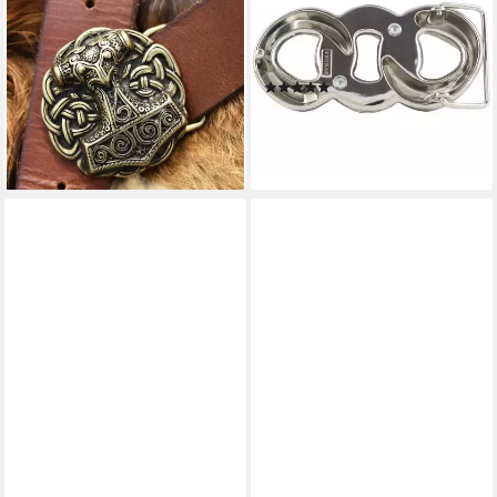
Thorshammer aus Schonen
cm - Buckle Wechselschließe
Bronze
Gürtelschließe 40mm - Gürte
25,99 €
(1-St)
lieferbar - in 8-10 Werktagen bei
(1)
dir
39,99 €
lieferbar - in 2-3 Werktagen bei dir