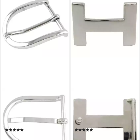
BELTINGER
BELTINGER
Gürtelschnalle Gürtelschnalle
Gürtelschnalle Hera 4,0 cm -
rund 4,0 cm - Buckle Schließe
Buckle Wechselschließe
Gürtelschließe 40mm Massi
Gürtelschließe 40mm - Gürtel
(1-St)
bis (1-St)
(2)
(1)
14,99 €
26,99 €