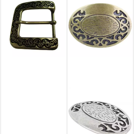
Gürtelschnalle Ornamente 4,0
cm - Buckle Wechselschließe
Gürtelschließe 40mm - Für di
(1-St)
18,99 €
lieferbar - in 2-3 Werktagen bei dir