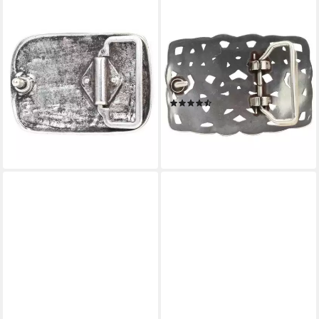
BELTINGER
BELTINGER
Gürtelschnalle Stars 4,0 cm -
Gürtelschnalle Knoten Design
Buckle Wechselschließe
4,0 cm - Buckle
Gürtelschließe 40mm - Gürtel
Wechselschließe
bis (1-St)
Gürtelschließe 40mm - Gü (1-
(2)
26,99 €
St)
34,99 €
lieferbar - in 2-3 Werktagen bei dir
lieferbar - in 2-3 Werktagen bei dir