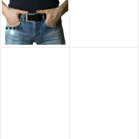
Edelstahl 4,0 cm - Buckle
Gürtelschließe 40mm Edel-
Stahl (1-St)
(4)
19,99 €
lieferbar - in 2-3 Werktagen bei dir