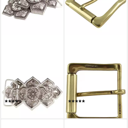
BELTINGER
BELTINGER
Gürtelschnalle Flowered Bling
Gürtelschnalle mit Rolle aus
4,0 cm - Buckle
massivem Messing 4,0 cm -
Wechselschließe
Buckle Gürtelschließe 40mm
Gürtelschließe 40mm - M (1-
Ede (1-St)
(1)
(1)
St)
28,99 €
23,99 €
lieferbar - in 2-3 Werktagen bei dir
lieferbar - in 2-3 Werktagen bei dir