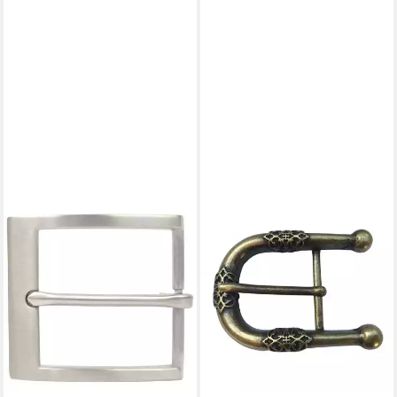
BELTINGER
Gürtelschnalle Rauten 4,0 cm
- Buckle Wechselschließe
Gürtelschließe 40mm - Für
die T (1-St)
19,99 €
lieferbar - in 2-3 Werktagen bei dir