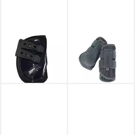
ESKADRON
ESKADRON
Gamaschen Eskadron Basics
Dressurgamaschen Eskadron
Pro.Flex Sport Compact
Mesh Gamaschen
49,95 €
Gamaschen hinten
lieferbar - in 2-3 Werktagen bei dir
79,95 €
lieferbar - in 6-7 Werktagen bei dir