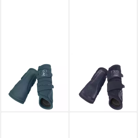
ESKADRON
ESKADRON
Gamaschen Gamaschen
Gamaschen Gamaschen
Classic Sports Softshell Jewel
Classic Sports Mesh
43,96 €
39,96 €
UVP
54,95 €
UVP
49,95 €
-20%
-20%
lieferbar - in 2-3 Werktagen bei dir
lieferbar - in 2-3 Werktagen bei dir