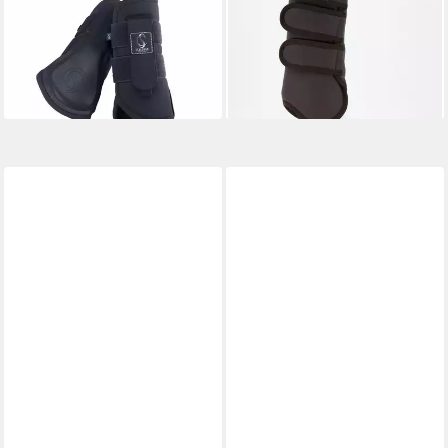
32,97 €
89,95 €
UVP
54,95 €
lieferbar - in 2-3 Werktagen bei dir
-40%
lieferbar - in 2-3 Werktagen bei dir