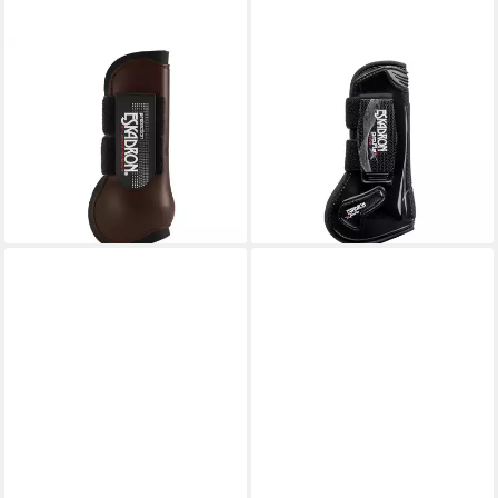
ESKADRON
ESKADRON
Gamaschen Eskadron
Gamaschen Eskadron Basics
Gamasche Protection Boots
Pro Flex Classic Gamaschen
vorne
vorne
46,95 €
99,95 €
lieferbar - in 2-3 Werktagen bei dir
lieferbar - in 6-7 Werktagen bei dir