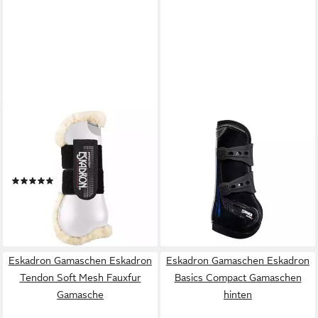
ESKADRON
ESKADRON
Gamaschen Eskadron Basics
Gamaschen Eskadron Basics
Flexisoft Fauxfur Gamaschen
Pro.Flex Sport Gamaschen
vorne
vorne
(1)
99,95 €
64,95 €
lieferbar - in 2-3 Werktagen bei dir
lieferbar - in 6-7 Werktagen bei dir
Eskadron Gamaschen Eskadron
Eskadron Gamaschen Eskadron
Tendon Soft Mesh Fauxfur
Basics Compact Gamaschen
Gamasche
hinten