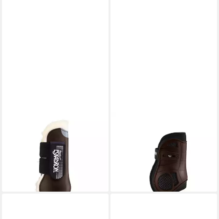
ESKADRON
ESKADRON
Gamaschen Gamaschen
Gamaschen Gamaschen Air
Flexisoft Lammfell F
Compact H
79,95 €
69,95 €
lieferbar - in 2-3 Werktagen bei dir
lieferbar - in 2-3 Werktagen bei dir