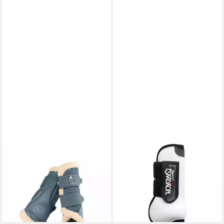
ESKADRON
ESKADRON
Gamaschen Gamaschen
Gamaschen Gamaschen
Classic Sports Mesh FauxFur
Flexisoft F Memo
74,95 €
FS
lieferbar - in 2-3 Werktagen bei dir
29,97 €
UVP
49,95 €
-40%
lieferbar - in 2-3 Werktagen bei dir