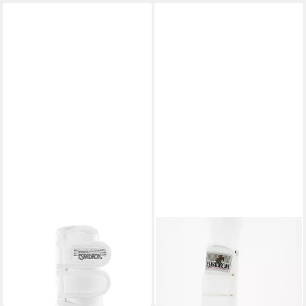
ESKADRON
ESKADRON
Gamaschen Gamaschen
Gamaschen Gamaschen Pro
Allround F
Active hinten in weiß
69,95 €
64,90 €
lieferbar - in 2-3 Werktagen bei dir
lieferbar - in 2-3 Werktagen bei dir