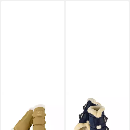
ESKADRON
ESKADRON
Gamaschen Gamaschen
Gamaschen Gamaschen
Heritage Faux Leather FF
Fauxfur
37,46 €
49,95 €
UVP
49,95 €
lieferbar - in 2-3 Werktagen bei dir
-25%