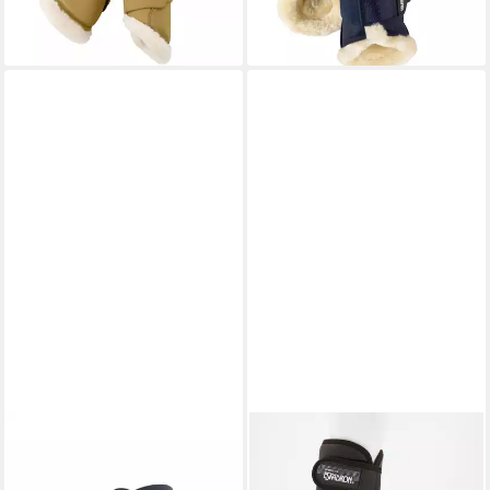
lieferbar - in 2-3 Werktagen bei dir
ESKADRON
ESKADRON
Gamaschen Gamaschen
Gamaschen Gamaschen
Classic Sports Softshell FS
Allround H