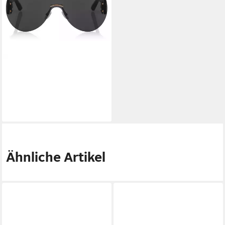
JIMMY CHOO
Sonnenbrille
209,00 €
UVP
340,00 €
-39%
lieferbar - in 2-3 Werktagen bei dir
Ähnliche Artikel