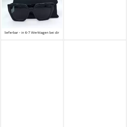
GABBANA Sonnenbrille
Sunglasses DG 4438 501/87
269,95 €
UVP
329,95 €
-18%
lieferbar - in 6-7 Werktagen bei dir