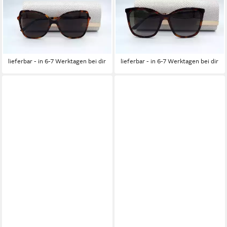
Sonnenbrille JIMMY CHOO
Sonnenbrille JIMMY CHOO
Sonnenbrille Sunglasses
Sonnenbrille Sunglasses
FEDE 086 70
NEREA 05L HA
189,95 €
299,95 €
UVP
239,95 €
UVP
379,95 €
-21%
-21%
lieferbar - in 6-7 Werktagen bei dir
lieferbar - in 6-7 Werktagen bei dir