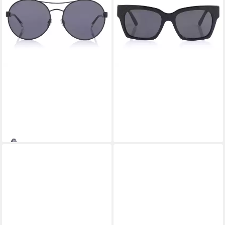
JIMMY CHOO
JIMMY CHOO
Sonnenbrille
Sonnenbrille Jimmy Choo
159,00 €
UVP
250,00 €
sunglasses
149,00 €
-36%
UVP
250,00 €
lieferbar - in 2-3 Werktagen bei dir
-40%
lieferbar - in 2-3 Werktagen bei dir