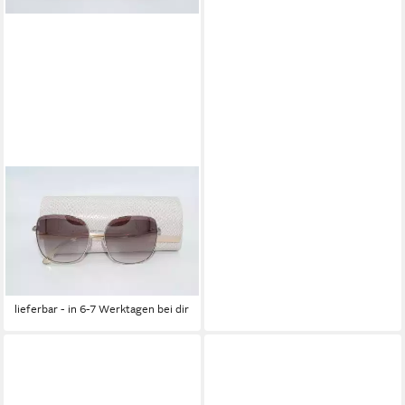
JIMMY CHOO
Sonnenbrille JIMMY CHOO
Sonnenbrille Sunglasses
MAMIE 3YG NQ
349,95 €
UVP
419,95 €
-17%
lieferbar - in 6-7 Werktagen bei dir