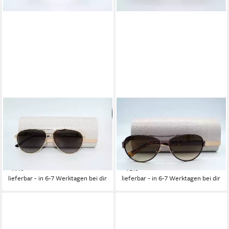
JIMMY CHOO
JIMMY CHOO
Sonnenbrille JIMMY CHOO
Sonnenbrille JIMMY CHOO
Sonnenbrille Sunglasses
Sonnenbrille Sunglasses
JIMENA 06J HA
BABA VUT JD
289,95 €
169,95 €
UVP
349,95 €
UVP
329,95 €
-17%
-48%
lieferbar - in 6-7 Werktagen bei dir
lieferbar - in 6-7 Werktagen bei dir