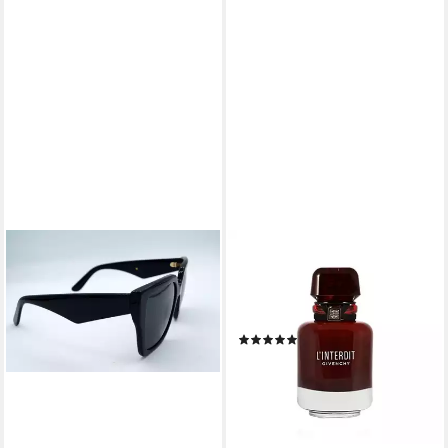
GIVENCHY
Eau de Parfum Linterdit
Rouge, Glasflakon, Parfüm
EDP, Damenduft
(11)
ab 96,19 €
(1.923,80 €/ 1 l)
lieferbar - in 7-9 Werktagen bei dir