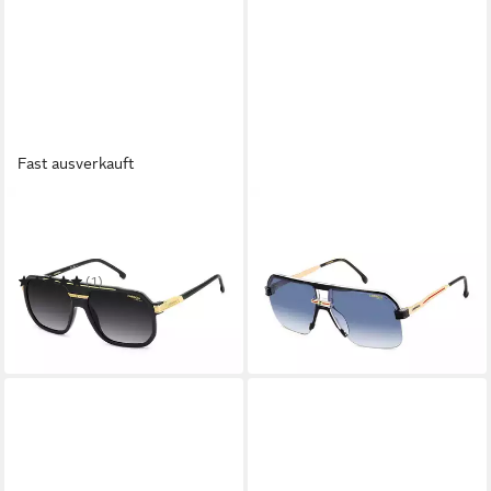
Fast ausverkauft
CARRERA®
CARRERA®
Sonnenbrille CARRERA
Sonnenbrille CARRERA
1077/S 602M29O
1066/S 637C508
111,95 €
UVP
169,00 €
(1)
ab 118,25 €
UVP
189,00 €
-34%
in 2-3 Werktagen bei dir
-37%
in 2-3 Werktagen bei dir