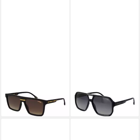
CARRERA®
CARRERA®
Sonnenbrille VICTORY C
Pilotenbrille VICTORY C
03/S 5800386
01/S 60807WJ
ab 99,25 €
ab 125,25 €
UVP
159,00 €
UVP
189,00 €
-38%
-34%
in 2-3 Werktagen bei dir
in 2-3 Werktagen bei dir