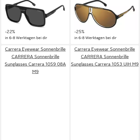
CARRERA EYEWEAR
CARRERA EYEWEAR
Sonnenbrille CARRERA
Sonnenbrille CARRERA
Sonnenbrille Sunglasses
Sonnenbrille Sunglasses
179,95 €
149,95 €
Carrera VICTORY C09 V81
Carrera 1057 2M2 HA
UVP
229,95 €
UVP
199,95 €
M9
-22%
-25%
in 6-8 Werktagen bei dir
in 6-8 Werktagen bei dir
Carrera Eyewear Sonnenbrille
Carrera Eyewear Sonnenbrille
CARRERA Sonnenbrille
CARRERA Sonnenbrille
Sunglasses Carrera 1059 08A
Sunglasses Carrera 1053 UIH M9
M9