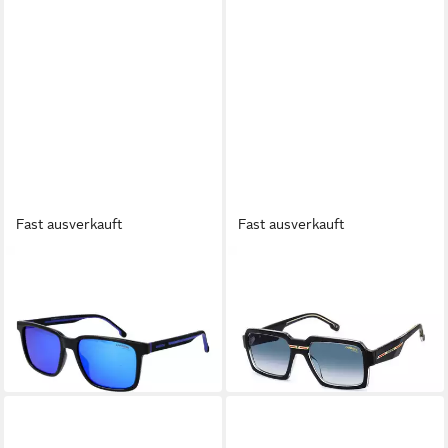
Fast ausverkauft
Fast ausverkauft
CARRERA®
CARRERA®
Sonnenbrille C SPORT 13/S
Sonnenbrille VICTORY C
55D51Z0
15/S 557C508
101,95 €
106,25 €
UVP
149,00 €
UVP
169,00 €
-32%
-37%
in 2-3 Werktagen bei dir
in 2-3 Werktagen bei dir