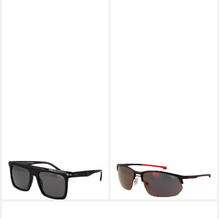
CARRERA®
CARRERA®
Sonnenbrille CARRERA
Sonnenbrille CARDUC 064/S
359/S 56ANSM9
65003H4
131,95 €
162,25 €
UVP
199,00 €
UVP
239,00 €
-34%
-32%
in 2-3 Werktagen bei dir
in 2-3 Werktagen bei dir