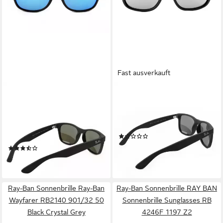
Fast ausverkauft
RAY-BAN
RAY-BAN
Sonnenbrille Ray-Ban New
Sonnenbrille Ray-Ban Justin
Wayfarer RB2132 622/17
RB4165 622/6G Rubber
Rubber Black Grey Mirrored
Black Grey Mirror Silver
(1)
Blue
154,95 €
(2)
lieferbar - in 2-3 Werktagen bei dir
169,95 €
lieferbar - in 2-3 Werktagen bei dir
Ray-Ban Sonnenbrille Ray-Ban
Ray-Ban Sonnenbrille RAY BAN
Wayfarer RB2140 901/32 50
Sonnenbrille Sunglasses RB
Black Crystal Grey
4246F 1197 Z2