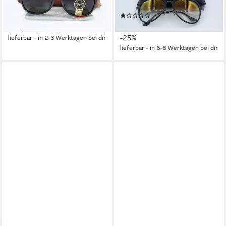
2132 L 902 Gr.55 NEW
4298 6333 Y0
(1)
WAYFARER
179,95 €
UVP
239,95 €
149,95 €
-25%
lieferbar - in 2-3 Werktagen bei dir
lieferbar - in 6-8 Werktagen bei dir