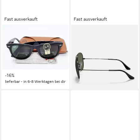
Fast ausverkauft
Fast ausverkauft
RAY-BAN
RAY-BAN
Sonnenbrille RAY BAN
Sonnenbrille Ray-Ban Aviator
Sonnenbrille Sunglasses RB
Large Metal RB3025 002/58
2140 F 901 Gr.52
Black
209,95 €
WAYFARER
lieferbar - in 2-3 Werktagen bei dir
159,95 €
UVP
189,95 €
-16%
lieferbar - in 6-8 Werktagen bei dir