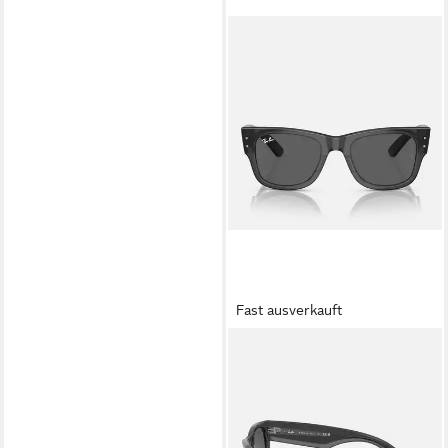
Fast ausverkauft
RAY-BAN
Sonnenbrille Ray-Ban Mega
Wayfarer Transparent Black
Dark Grey
169,95 €