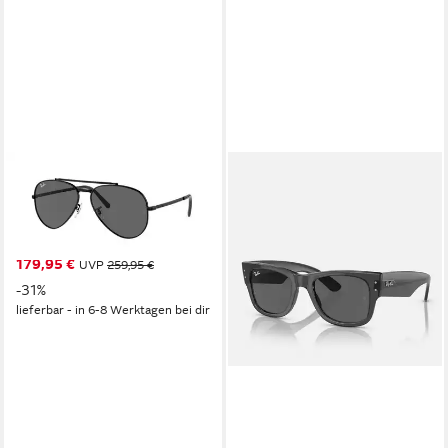
RAY-BAN
Sonnenbrille RAY BAN
Sonnenbrille Sunglasses RB
3625 002 B1 New Aviator
179,95 €
UVP
259,95 €
-31%
lieferbar - in 6-8 Werktagen bei dir