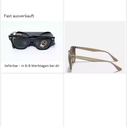
Fast ausverkauft
RAY-BAN
RAY-BAN
Sonnenbrille RAY BAN
Sonnenbrille Ray-Ban
Sonnenbrille Sunglasses RB
RB4306 Black Dark Green
154,95 €
0880 901 31
lieferbar - in 2-3 Werktagen bei dir
169,95 €
UVP
239,95 €
-29%
lieferbar - in 6-8 Werktagen bei dir