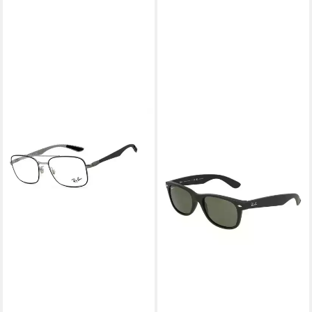
RAY-BAN
Brille RB8417gr-n
202,00 €
lieferbar - in 7-9 Werktagen bei dir