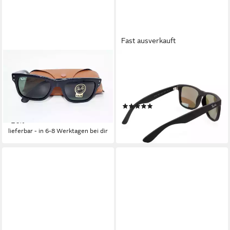
Fast ausverkauft
RAY-BAN
RAY-BAN
Sonnenbrille RAY BAN
Sonnenbrille Ray-Ban Justin
Sonnenbrille Sunglasses RB
RB4165 622/55 Matte Black
2283 901 31
Ice Blue
(1)
169,95 €
UVP
229,95 €
154,95 €
-26%
lieferbar - in 2-3 Werktagen bei dir
lieferbar - in 6-8 Werktagen bei dir