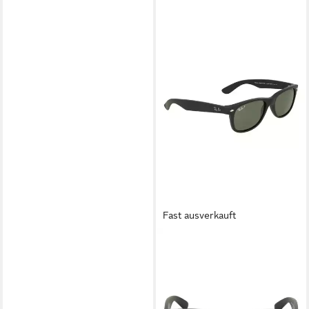
Fast ausverkauft
RAY-BAN
Sonnenbrille Ray-Ban New
Wayfarer Rubber Black Polar
Green Polarized
199,95 €