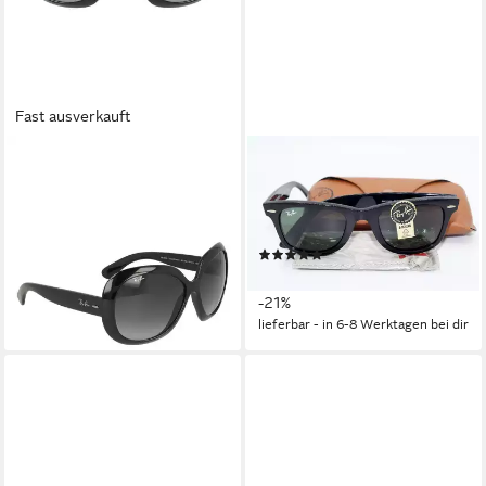
Fast ausverkauft
RAY-BAN
RAY-BAN
Sonnenbrille Ray-Ban Jackie
Sonnenbrille RAY BAN
Ohh II RB4098 601/8G Black
Sonnenbrille Sunglasses RB
Light Grey Dark Grey
2140 901 Gr.50 WAYFARER
(1)
169,95 €
158,95 €
UVP
199,95 €
lieferbar - in 2-3 Werktagen bei dir
-21%
lieferbar - in 6-8 Werktagen bei dir