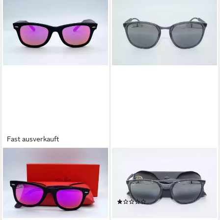
Fast ausverkauft
RAY-BAN
RAY-BAN
Sonnenbrille RAY BAN
Sonnenbrille RAY BAN
Sonnenbrille Sunglasses RB
Sonnenbrille Sunglasses RB
2140 11744T Gr. 50 Wayfarer
4299 606 88
(1)
159,95 €
UVP
199,95 €
189,95 €
UVP
249,95 €
-20%