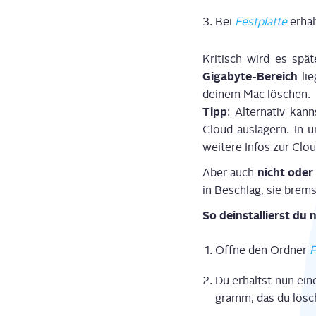
Bei
Fest­plat­te
erhäl
Kri­tisch wird es spä­t
Giga­byte-Bereich
lie
dei­nem Mac löschen.
Tipp
: Alter­na­tiv ka
Cloud aus­la­gern. In u
wei­te­re Infos zur Cl
nicht oder
Aber auch
in Beschlag, sie brem­
So deinstal­lierst du
Öff­ne den Ord­ner
P
Du erhältst nun eine 
gramm, das du lösch