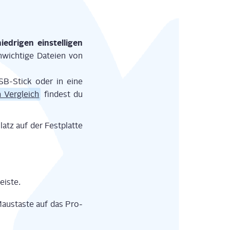
ed­ri­gen ein­stel­li­gen
nwich­ti­ge Datei­en von
 USB-Stick oder in eine
 Ver­gleich
fin­dest du
atz auf der Fest­plat­te
eiste.
Maus­tas­te auf das Pro­