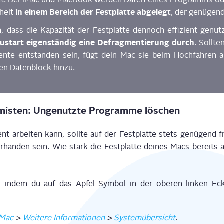
in einem Bereich der Fest­plat­te abge­legt
­heit
, der genü­gend
n, dass die Kapa­zi­tät der Fest­plat­te den­noch effi­zi­ent genu
start eigen­stän­dig eine Defrag­men­tie­rung durch
. Soll­t
n­te ent­stan­den sein, fügt dein Mac sie beim Hoch­fah­ren a
en Daten­block hinzu.
s­mis­ten: Unge­nutz­te Pro­gram­me löschen
nt arbei­ten kann, soll­te auf der Fest­plat­te stets genü­gend fr
r­han­den sein. Wie stark die Fest­plat­te dei­nes Macs bereits aus
 indem du auf das Apfel-Sym­bol in der obe­ren lin­ken Ecke
 Mac
>
Wei­te­re Infor­ma­tio­nen
>
Sys­tem­über­sicht
.