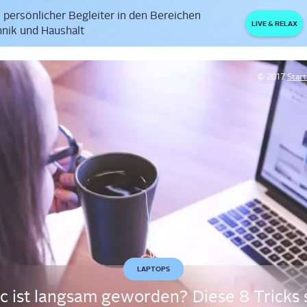
 persönlicher Begleiter in den Bereichen
LIVE & RELAX
nik und Haushalt
© 2017
Star
LAPTOPS
 ist lang­sam gewor­den? Die­se 8 Tricks 