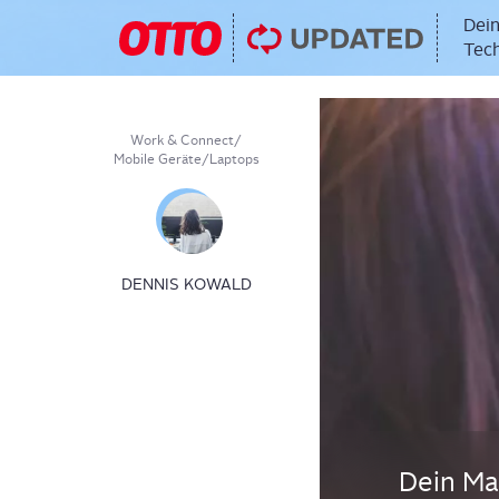
Dein
Tech
Work & Connect
/
Mobile Geräte
/
Laptops
DENNIS KOWALD
Dein Mac