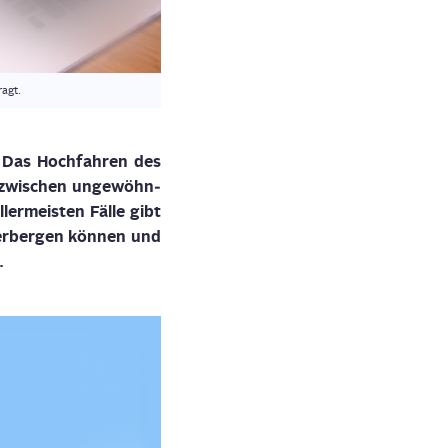
agt.
 Das Hoch­fah­ren des
inzwi­schen unge­wöhn­
er­meis­ten Fäl­le gibt
er­ber­gen kön­nen und
.