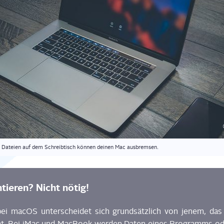
­le Datei­en auf dem Schreib­tisch kön­nen dei­nen Mac ausbremsen.
tie­ren? Nicht nötig!
bei macOS unter­schei­det sich grund­sätz­lich von jenem, d
t. Bei iMac und Mac­Book wer­den Daten eines Pro­gramms ode