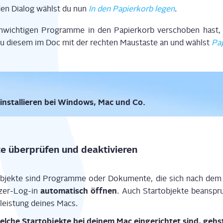
den Dia­log wählst du nun
In den Papier­korb legen
.
wich­ti­gen Pro­gram­me in den Papier­korb ver­scho­ben hast,
du die­sem im Doc mit der rech­ten Maus­tas­te an und wählst
Pap
instal­lie­ren bei Win­dows, Mac und Co.
­te über­prü­fen und deaktivieren
ob­jek­te sind Pro­gram­me oder Doku­men­te, die sich nach dem
auto­ma­tisch öff­nen
­zer-Log-in
. Auch Start­ob­jek­te bean­sp
leis­tung dei­nes Macs.
l­che Start­ob­jek­te bei dei­nem Mac ein­ge­rich­tet sind, geh