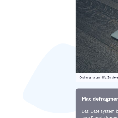
Ord­nung hal­ten hilft: Zu vie
Mac defrag­men­
Das Datei­sys­tem 
zum Ein­satz komm