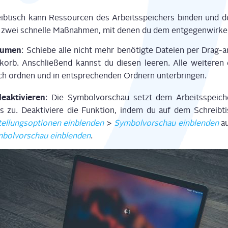
eib­tisch kann Res­sour­cen des Arbeits­spei­chers bin­den und d
bt zwei schnel­le Maß­nah­men, mit denen du dem ent­ge­gen­wir­k
äu­men
: Schie­be alle nicht mehr benö­tig­te Datei­en per Dra
korb. Anschlie­ßend kannst du die­sen lee­ren. Alle wei­te­ren 
ch ord­nen und in ent­spre­chen­den Ord­nern unterbringen.
ak­ti­vie­ren
: Die Sym­bol­vor­schau setzt dem Arbeits­spei­c
s zu. Deak­ti­vie­re die Funk­ti­on, indem du auf dem Schreib­t
tel­lungs­op­tio­nen ein­blen­den
>
Sym­bol­vor­schau ein­blen­den
au
­bol­vor­schau ein­blen­den
.