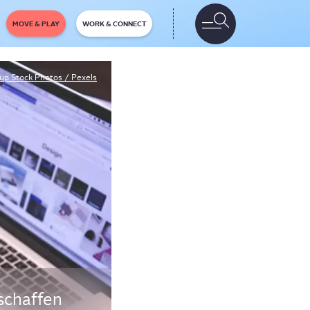
MOVE & PLAY
WORK & CONNECT
tup Stock Photos / Pexels
schaf­fen