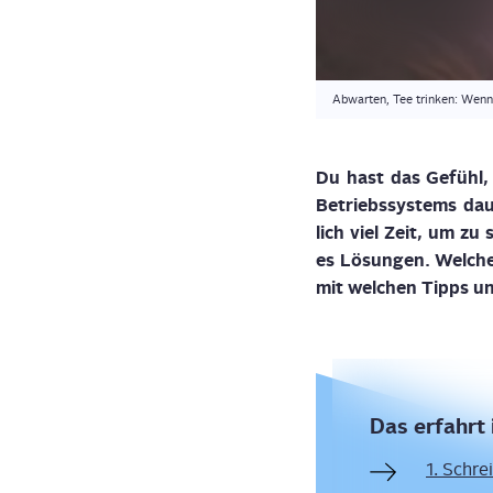
Abwarten, Tee trinken: Wenn
Du hast das Gefühl, 
Betriebs­sys­tems dau
lich viel Zeit, um zu 
es Lösun­gen. Wel­che
mit wel­chen Tipps un
Das erfahrt 
1. Schre