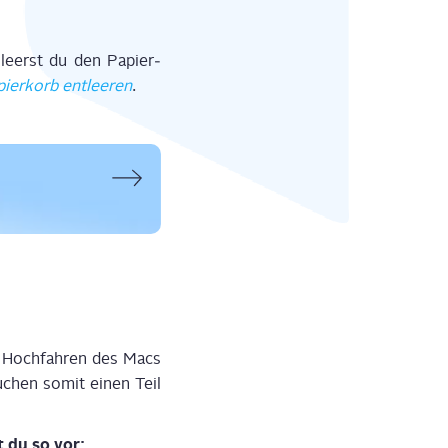
 leerst du den Papier­
ier­korb ent­lee­ren
.
 Hoch­fah­ren des Macs
ru­chen somit einen Teil
st du so vor: