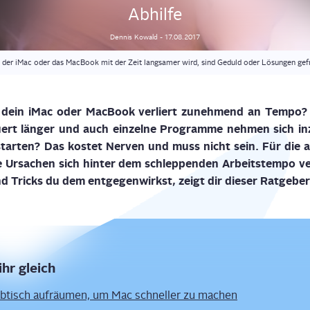
Abhilfe
Dennis
Kowald
-
17.08.2017
 der iMac oder das MacBook mit der Zeit langsamer wird, sind Geduld oder Lösungen gefr
dein iMac oder Mac­Book ver­liert zuneh­mend an Tem­po?
­ert län­ger und auch ein­zel­ne Pro­gram­me neh­men sich 
star­ten? Das kos­tet Ner­ven und muss nicht sein. Für die all
 Ursa­chen sich hin­ter dem schlep­pen­den Arbeits­tem­po v
d Tricks du dem ent­ge­gen­wirkst, zeigt dir die­ser Ratgeber
ihr gleich
ib­tisch auf­räu­men, um Mac schnel­ler zu machen