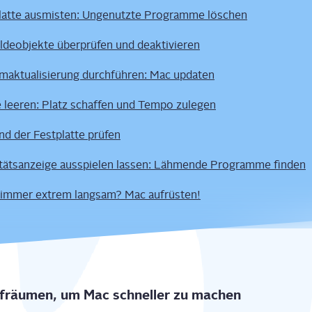
plat­te aus­mis­ten: Unge­nutz­te Pro­gram­me löschen
­de­ob­jek­te über­prü­fen und deaktivieren
m­ak­tua­li­sie­rung durch­füh­ren: Mac updaten
 lee­ren: Platz schaf­fen und Tem­po zulegen
nd der Fest­plat­te prüfen
i­täts­an­zei­ge aus­spie­len las­sen: Läh­men­de Pro­gram­me finden
 immer extrem lang­sam? Mac aufrüsten!
uf­räu­men, um Mac schnel­ler zu machen