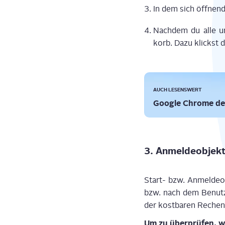
In dem sich öff­nen­
Nach­dem du alle un
korb. Dazu klickst 
AUCH LESENSWERT
Goog­le Chro­me de
3. Anmel­de­ob­jek
Start- bzw. Anmel­de­
bzw. nach dem Benut
der kost­ba­ren Rechen­
Um zu über­prü­fen, we