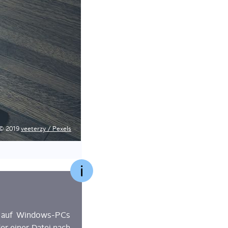
© 2019
veeter­zy / Pexels
as auf Win­dows-PCs
r einer Datei nach