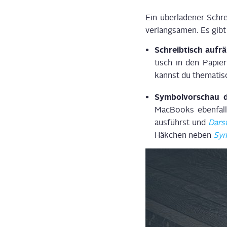
Ein über­la­de­ner Schr
ver­lang­sa­men. Es gi
Schreib­tisch auf­r
tisch in den Papier­
kannst du the­ma­tis
Sym­bol­vor­schau de
Mac­Books eben­fall
aus­führst und
Dar­s
Häk­chen neben
Sym