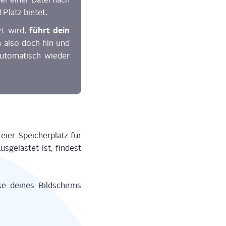
 Platz bietet.
führt dein
tzt wird,
en also doch hin und
uto­ma­tisch wie­der
ei­er Spei­cher­platz für
­ge­las­tet ist, fin­dest
 dei­nes Bild­schirms