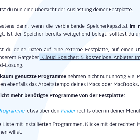
tst du nun eine Über­sicht der Aus­las­tung dei­ner Festplatte.
im ni
es­tens dann, wenn die ver­blei­ben­de Spei­cher­ka­pa­zi­tät
gt. Ist der Spei­cher bereits weit­ge­hend belegt, soll­test du u
nnst du dei­ne Daten auf eine exter­ne Fest­plat­te, auf einen
nse­rem Rat­ge­ber
Cloud Spei­cher: 5 kos­ten­lo­se Anbie­ter im
oud-Lösung.
 kaum genutz­te Pro­gram­me
neh­men nicht nur unnö­tig viel Pl
sen eben­falls das Arbeits­tem­po dei­nes iMacs oder MacBooks.
 nicht mehr benö­tig­te Pro­gram­me von der Festplatte:
ro­gram­me
, etwa über den
Fin­der
rechts oben in dei­ner Menül
Lis­te mit instal­lier­ten Pro­gram­men. Kli­cke mit der rech­ten 
en willst.