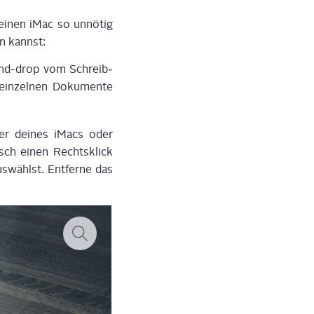
ei­nen iMac so unnö­tig
en kannst:
g-and-drop vom Schreib­
ein­zel­nen Doku­men­te
her dei­nes iMacs oder
isch einen Rechts­klick
s­wählst. Ent­fer­ne das