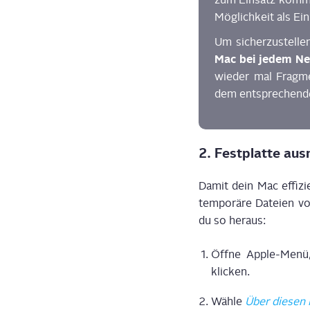
Mög­lich­keit als Ein
Um sicher­zu­stel­le
Mac bei jedem Neu­
wie­der mal Frag­me
dem ent­spre­chen­d
2. Fest­plat­te au
Damit dein Mac effi­zi­e
tem­po­rä­re Datei­en vo
du so heraus:
Öff­ne Apple-Menü,
klicken.
Wäh­le
Über die­sen