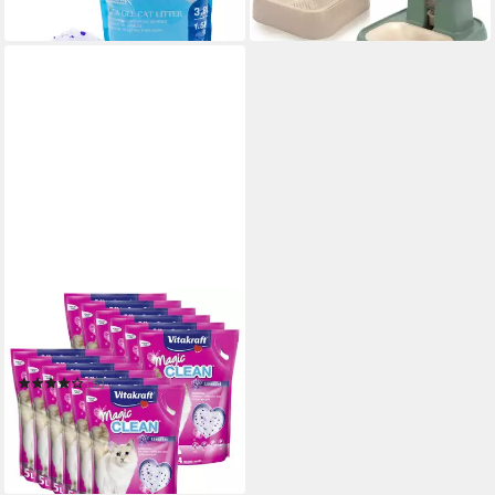
in 2-3 Werktagen bei dir
VITAKRAFT
Katzenstreu Katzenstreu
Magic Clean Lavendel 12x 5
Liter
(5)
135,99 €
UVP
155,88 €
(2,27 €/ 1 l)
-13%
in 2-3 Werktagen bei dir