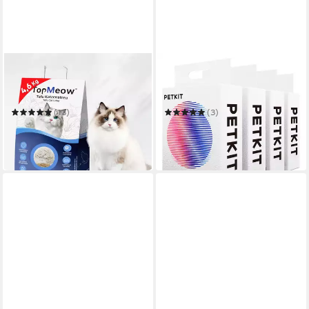
TOPMEOW
PETKIT
Katzenstreu klumpend 18,4
Katzenstreu PETKIT 5 in 1
kg, 100 % pflanzliche Tofu
Gemischtes Katzenstreu(4-
Katzenstreu
tlg)
(13)
(3)
ab 21,99 €
44,99 €
UVP
39,99 €
UVP
69,99 €
-45%
-36%
in 6-8 Werktagen bei dir
in 4-5 Werktagen bei dir