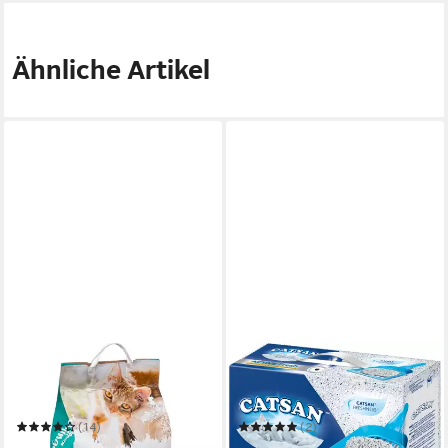
Ähnliche Artikel
DEHNER
CATSAN
Katzenstreu Lieblinge
Katzenstreu Active Fresh
Klumpstreu Klassik, 100%
Klumpstreu 8l
Naturton, 20 l
(14)
(2)
11,99 €
21,99 €